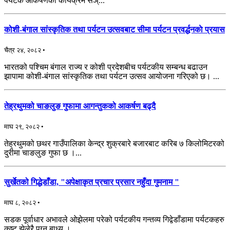
पर्यटक आकर्षणका कार्यक्रम सञ्...
कोशी-बंगाल सांस्कृतिक तथा पर्यटन उत्सवबाट सीमा पर्यटन प्रवर्द्धनकाे प्रयास
चैत्र २४, २०८२ •
भारतको पश्चिम बंगाल राज्य र कोशी प्रदेशबीच पर्यटकीय सम्बन्ध बढाउन
झापामा कोशी-बंगाल सांस्कृतिक तथा पर्यटन उत्सव आयोजना गरिएको छ। ...
तेह्रथुमको चाङलुङ गुफामा आगन्तुकको आकर्षण बढ्दै
माघ २९, २०८२ •
तेह्रथुमको छथर गाउँपालिका केन्द्र शुक्रबारे बजारबाट करिब ७ किलोमिटरको
दुरीमा चाङलुङ गुफा छ ।...
सुर्खेतको गिद्धेडाँडा, "अपेक्षाकृत प्रचार प्रसार नहुँदा गुमनाम "
माघ ८, २०८२ •
सडक पूर्वाधार अभावले ओझेलमा परेको पर्यटकीय गन्तव्य गिद्वेडाँडामा पर्यटकहरु
कष्ट झेलेरै पुग्न बाध्य ।...