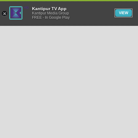
Kantipur TV App
VIEW
Kantipur Media Group
FREE - In Google Play
समाचार
राजनीति
खेलकुद
अन्तर्राष्ट्रिय
अर्थ
भिडियो
विचार
कला / साहित्य
अन्य