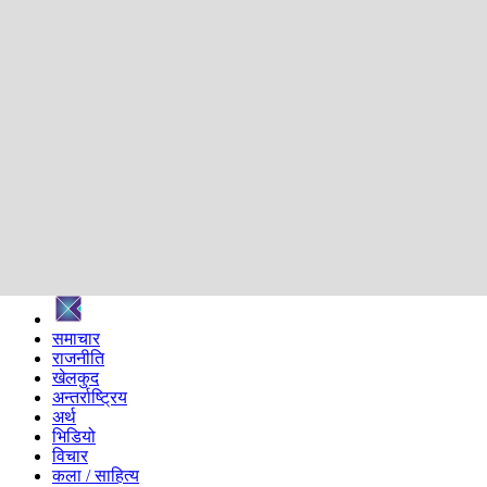
शिक्षा
स्वास्थ्य
अन्तर्वार्ता
मनोरञ्जन
प्रविधि
निर्वाचन विशेष
सम्पादकीय
समाज
ब्लग
अन्य
प्रदेश
समाचार
राजनीति
खेलकुद
अन्तर्राष्ट्रिय
अर्थ
भिडियो
विचार
कला / साहित्य