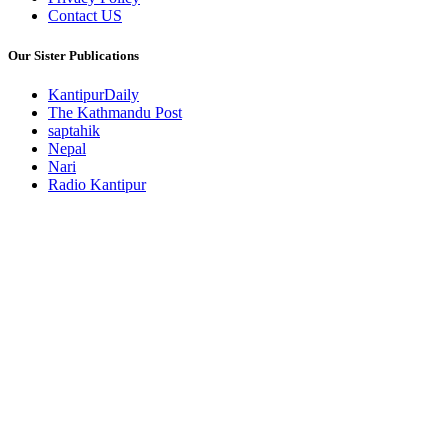
Contact US
Our Sister Publications
KantipurDaily
The Kathmandu Post
saptahik
Nepal
Nari
Radio Kantipur