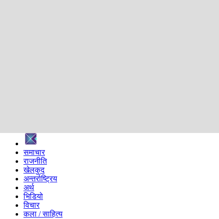
शिक्षा
स्वास्थ्य
अन्तर्वार्ता
मनोरञ्जन
प्रविधि
निर्वाचन विशेष
सम्पादकीय
समाज
ब्लग
अन्य
प्रदेश
समाचार
राजनीति
खेलकुद
अन्तर्राष्ट्रिय
अर्थ
भिडियो
विचार
कला / साहित्य