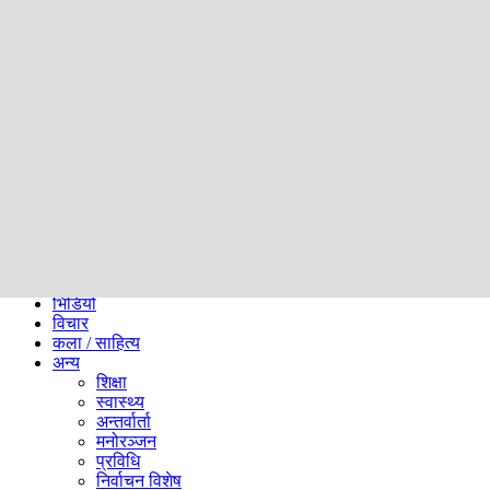
समाज
ब्लग
अन्य
प्रदेश
समाचार
राजनीति
खेलकुद
अन्तर्राष्ट्रिय
अर्थ
भिडियो
विचार
कला / साहित्य
अन्य
शिक्षा
स्वास्थ्य
अन्तर्वार्ता
मनोरञ्जन
प्रविधि
निर्वाचन विशेष