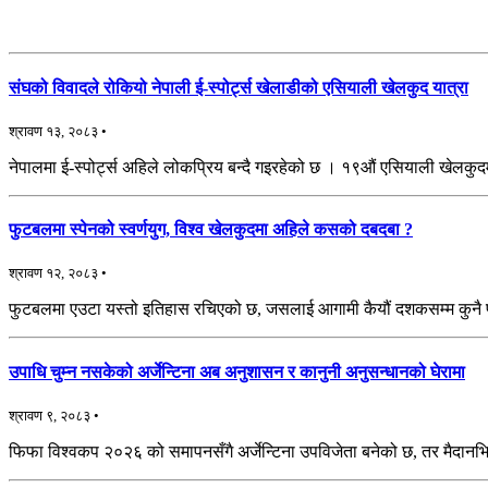
संघको विवादले रोकियो नेपाली ई-स्पोर्ट्स खेलाडीको एसियाली खेलकुद यात्रा
श्रावण १३, २०८३ •
नेपालमा ई-स्पोर्ट्स अहिले लोकप्रिय बन्दै गइरहेको छ । १९औं एसियाली खेलकुद
फुटबलमा स्पेनको स्वर्णयुग, विश्व खेलकुदमा अहिले कसको दबदबा ?
श्रावण १२, २०८३ •
फुटबलमा एउटा यस्तो इतिहास रचिएको छ, जसलाई आगामी कैयौं दशकसम्म कुनै पनि
उपाधि चुम्न नसकेको अर्जेन्टिना अब अनुशासन र कानुनी अनुसन्धानको घेरामा
श्रावण ९, २०८३ •
फिफा विश्वकप २०२६ को समापनसँगै अर्जेन्टिना उपविजेता बनेको छ, तर मैदानभि