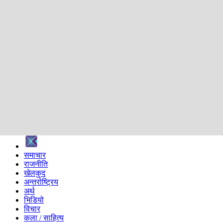
शिक्षा
स्वास्थ्य
अन्तर्वार्ता
मनोरञ्जन
प्रविधि
निर्वाचन विशेष
सम्पादकीय
समाज
ब्लग
अन्य
प्रदेश
समाचार
राजनीति
खेलकुद
अन्तर्राष्ट्रिय
अर्थ
भिडियो
विचार
कला / साहित्य