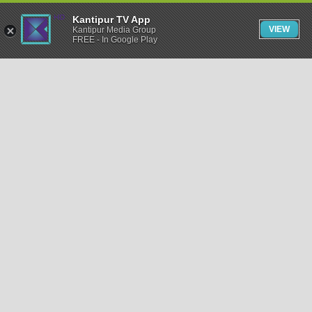
Kantipur TV App
VIEW
Kantipur Media Group
FREE - In Google Play
समाचार
राजनीति
खेलकुद
अन्तर्राष्ट्रिय
अर्थ
भिडियो
विचार
कला / साहित्य
अन्य