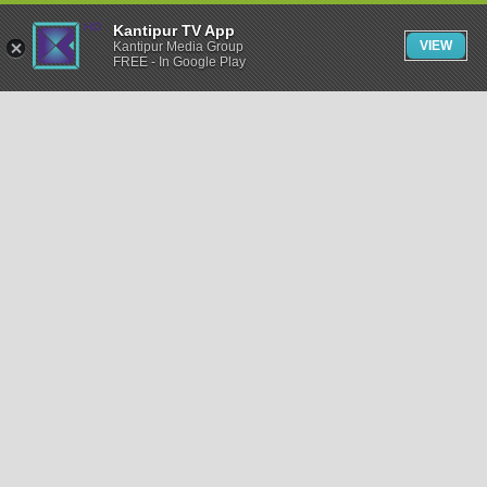
Kantipur TV App
VIEW
Kantipur Media Group
FREE - In Google Play
समाचार
राजनीति
खेलकुद
अन्तर्राष्ट्रिय
अर्थ
भिडियो
विचार
कला / साहित्य
अन्य