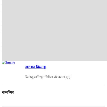
साक्षरताका नाममा बर्सेनि करोडौं रुपैयाँ लगानीगर्दा समेत प्रभावकारी
कार्यान्वयन नहुनु चुनौतीको विषय बनेको छ । त्यसो त अहिले पनि मधेस सहित
धेरैजसो जिल्लाहरुमा विद्यालय जाने उमेर समूहका धेरै बालबालिका नै
विद्यालयबाहिर छन् ।
कक्षा १२ सम्म निशुल्क शिक्षा र विद्यालय शिक्षाको अधिकार पाएको स्थानीय
तहले समेत निरक्षरको पहिचान गरी साक्षर बनाउने कार्यक्रमलाई प्राथमिकता
दिएका छैनन् । दातृ निकायले पनि साक्षरताका नाममा करोडौंको लगानी गरे पनि
प्रभावकारी हुन नसकेको स्विकारेका छन् ।
स्थानीय समुदाय, राजनीतिक दल र तीनवटै सरकारले निरक्षरलाई साक्षर बनाउने
कार्यक्रमलाई प्राथमिकता नदिँदासम्म सरकारले जति नै वर्ष अभियान चलाए
पनि प्रभावकारी हुन सक्नेछैन ।
नारायण किलम्बू
किलम्बू कान्तिपुर टीभीका संवाददाता हुन् ।
सम्बन्धित