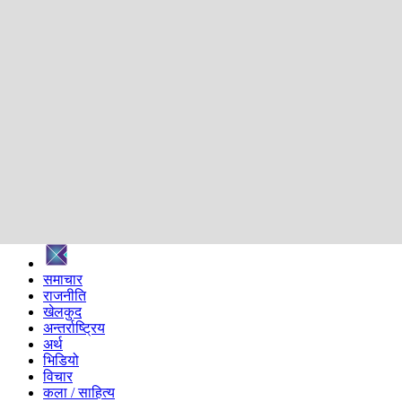
शिक्षा
स्वास्थ्य
अन्तर्वार्ता
मनोरञ्जन
प्रविधि
निर्वाचन विशेष
सम्पादकीय
समाज
ब्लग
अन्य
प्रदेश
समाचार
राजनीति
खेलकुद
अन्तर्राष्ट्रिय
अर्थ
भिडियो
विचार
कला / साहित्य