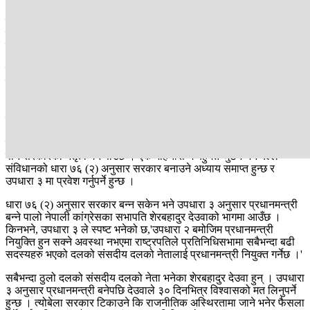
ओलीले भनेजस्तै नेपाली कांग्रेस, नेकपा माओवादी केन्द्र लगायतका दलले
राष्ट्रपतिबाट पाएको समय सकिन लाग्दासम्म प्रधानमन्त्रीमा सहमति जुटाउन
नसकेको सत्य हो । राष्ट्रपतिले दिएको समय आइतबार सकिँदैछ । बिहानैदेखि
सहमतिको प्रयास गर्ने गठबन्धनको तयारी छ ।
कथंकाल कांग्रेस र माओवादीवीच सहमति जुटेन भने आइतबार बेलुका ५
बजेसम्म एमाले लगायतका दलले बहुमत देखाएर सरकारमा दाबी गर्न पनि सक्छन्
। किनभने प्रतिनिधिसभाको निर्वाचनको अन्तिम परिणाम घोषणा भएको मितिले
३० दिनभित्रसम्म उपधारा २ अनुसार सरकार गठनको प्रयास गर्न पाइने
संविधानमा व्यवस्था छ ।
संविधानले दिएको यो अवधिमा पहिलो, दोस्रो, तेस्रो वा जुनसुकै साइजको दलले
पनि सरकारको नेतृत्व गर्न पाउँछ । एक महिनासम्म बहुमत जुटेन भने बल्ल
संविधानको धारा ७६ (२) अनुसार सरकार बनाउने अध्याय समाप्त हुन्छ र
उपधारा ३ मा प्रवेश गर्नुपर्ने हुन्छ ।
धारा ७६ (२) अनुसार सरकार बन्न सकेन भने उपधारा ३ अनुसार प्रधानमन्त्री
बन्ने पालो नेपाली कांग्रेसका सभापति शेरबहादुर देउवाको भागमा आउँछ ।
किनभने, उपधारा ३ ले स्पष्ट भनेको छ,'उपधारा २ बमोजिम प्रधानमन्त्री
नियुक्ति हुन सक्ने अवस्था नभएमा राष्ट्रपतिले प्रतिनिधिसभामा सबैभन्दा बढी
सदस्यहरु भएको दलको संसदीय दलको नेतालाई प्रधानमन्त्री नियुक्त गर्नेछ ।'
सबैभन्दा ठुलो दलको संसदीय दलको नेता भनेका शेरबहादुर देउवा हुन् । उपधारा
३ अनुसार प्रधानमन्त्री बनेपछि देउवाले ३० दिनभित्र विश्वासको मत लिनुपर्ने
हुन्छ । त्योबेला सरकार टिकाउने कि राजनीतिक अस्थिरतामा जाने भनेर फैसला