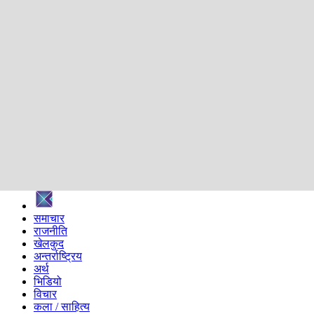
शिक्षा
स्वास्थ्य
अन्तर्वार्ता
मनोरञ्जन
प्रविधि
निर्वाचन विशेष
सम्पादकीय
समाज
ब्लग
अन्य
प्रदेश
समाचार
राजनीति
खेलकुद
अन्तर्राष्ट्रिय
अर्थ
भिडियो
विचार
कला / साहित्य