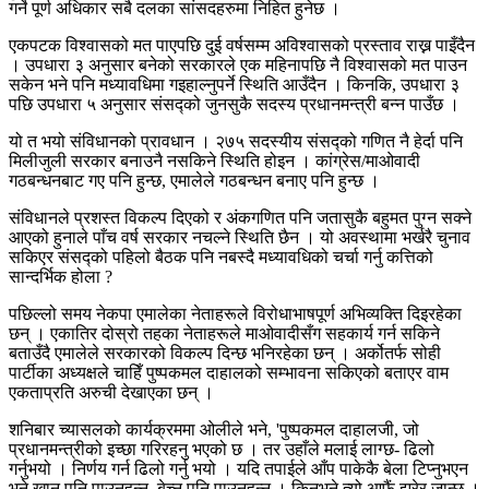
गर्ने पूर्ण अधिकार सबै दलका सांसदहरुमा निहित हुनेछ ।
एकपटक विश्वासको मत पाएपछि दुई वर्षसम्म अविश्वासको प्रस्ताव राख्न पाइँदैन
। उपधारा ३ अनुसार बनेको सरकारले एक महिनापछि नै विश्वासको मत पाउन
सकेन भने पनि मध्यावधिमा गइहाल्नुपर्ने स्थिति आउँदैन । किनकि, उपधारा ३
पछि उपधारा ५ अनुसार संसद्को जुनसुकै सदस्य प्रधानमन्त्री बन्न पाउँछ ।
यो त भयो संविधानको प्रावधान । २७५ सदस्यीय संसद्को गणित नै हेर्दा पनि
मिलीजुली सरकार बनाउनै नसकिने स्थिति होइन । कांग्रेस/माओवादी
गठबन्धनबाट गए पनि हुन्छ, एमालेले गठबन्धन बनाए पनि हुन्छ ।
संविधानले प्रशस्त विकल्प दिएको र अंकगणित पनि जतासुकै बहुमत पुग्न सक्ने
आएको हुनाले पाँच वर्ष सरकार नचल्ने स्थिति छैन । यो अवस्थामा भर्खरै चुनाव
सकिएर संसद्को पहिलो बैठक पनि नबस्दै मध्यावधिको चर्चा गर्नु कत्तिको
सान्दर्भिक होला ?
पछिल्लो समय नेकपा एमालेका नेताहरूले विरोधाभाषपूर्ण अभिव्यक्ति दिइरहेका
छन् । एकातिर दोस्रो तहका नेताहरूले माओवादीसँग सहकार्य गर्न सकिने
बताउँदै एमालेले सरकारको विकल्प दिन्छ भनिरहेका छन् । अर्कोतर्फ सोही
पार्टीका अध्यक्षले चाहिँ पुष्पकमल दाहालको सम्भावना सकिएको बताएर वाम
एकताप्रति अरुची देखाएका छन् ।
शनिबार च्यासलको कार्यक्रममा ओलीले भने, 'पुष्पकमल दाहालजी, जो
प्रधानमन्त्रीको इच्छा गरिरहनु भएको छ । तर उहाँले मलाई लाग्छ- ढिलो
गर्नुभयो । निर्णय गर्न ढिलो गर्नु भयो । यदि तपाईले आँप पाकेकै बेला टिप्नुभएन
भने खान पनि पाउनुहुन्न, बेच्न पनि पाउनुहुन्न । किनभने त्यो आफैं झरेर जान्छ ।