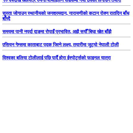
१० वर्षदेखि अलपत्र रुपगा-पाथीहाल्ने सडकमा नयाँ ठेक्का लगाउने तयारी
सुस्ता जोगाउन स्थानीयको जनश्रमदान, नारायणीको कटान रोक्न रातदिन बाँध
बाँध्दै
समयमा पानी नपर्दा दाङमा रोपाइँ प्रभावित, अझै सयौँ बिघा खेत बाँझै
एसियन गेम्समा काताबाट पदक जित्ने लक्ष्य, तयारीमा जुट्यो नेपाली टोली
विश्वका बलिया टोलीलाई पछि पार्दै होरा ईस्पोर्ट्सको फाइनल यात्रा