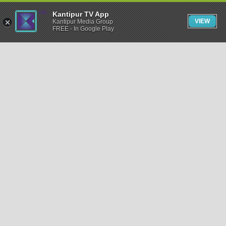
Kantipur TV App
VIEW
Kantipur Media Group
FREE - In Google Play
समाचार
राजनीति
खेलकुद
अन्तर्राष्ट्रिय
अर्थ
भिडियो
विचार
कला / साहित्य
अन्य