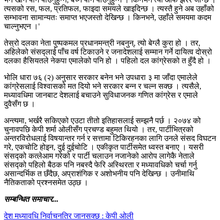
त्यसको रस, फल, प्रतिफल, फाइदा समयले खाइदिन्छ । त्यस्तै हुने अब उहाँको
सम्भावना सामान्यतः समाप्त भएजस्तो देखिन्छ । किनभने, उहाँले समयमा कदम
चाल्नुभएन ।'
तेस्रो दलका नेता पुष्पकमल प्रधानमन्त्री नबनुन्, त्यो बेग्लै कुरा हो । तर,
अहिलेको संसद्लाई पाँच वर्ष टिकाउने र जनादेशलाई सम्मान गर्ने दायित्व दोस्रो
दलका हैसियतले नेकपा एमालेको पनि हो । पहिलो दल कांग्रेसको त हुँदै हो ।
भोलि धारा ७६ (२) अनुसार सरकार बनेन भने उपधारा ३ मा जाँदा एमालेले
कांग्रेसलाई विश्वासको मत दियो भने सरकार बन्न र चल्न सक्छ । त्यसैले,
मध्यावधिमा जानबाट देशलाई बचाउने सुविधाजनक गणित कांग्रेस र एमाले
दुवैसँग छ ।
अन्त्यमा, भर्खरै सकिएको एउटा तीतो इतिहासलाई सम्झनै पर्छ । २०७४ को
चुनावपछि केपी शर्मा ओलीसँग प्रचण्ड बहुमत थियो । तर, पार्टीभित्रको
अन्तरविरोधलाई विषयान्तर गर्न र सत्तामा टिकिरहनका लागि उनले संसद विघटन
गरे, एकचोटि होइन, दुई दुईचोटि । एकीकृत पार्टीसमेत ध्वस्त बनाए । यसरी
संसद्को कत्लेआम गरेको र पार्टी चलाउन नजानेको आरोप लागेकै नेताले
संसद्को पहिलो बैठक पनि नबस्दै फेरि अस्थिरता र मध्यावधिको चर्चा गर्नु
असान्दर्भिक त छँदैछ, अप्राशंगिक र अशोभनीय पनि देखिन्छ । उनीमाथि
नैतिकताको प्रश्नसमेत उठ्छ ।
सम्बन्धित समाचार...
देश मध्यावधि निर्वाचनतिर जानसक्छ : केपी ओली