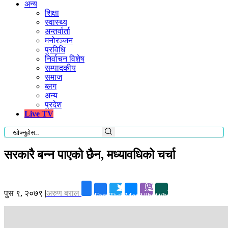
अन्य
शिक्षा
स्वास्थ्य
अन्तर्वार्ता
मनोरञ्जन
प्रविधि
निर्वाचन विशेष
सम्पादकीय
समाज
ब्लग
अन्य
प्रदेश
Live TV
सरकारै बन्न पाएको छैन, मध्यावधिको चर्चा
पुस ९, २०७९
|
अरुण बराल
Facebook
Twitter
Messenger
Viber
Whatsapp