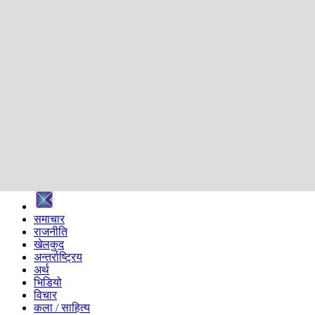
शिक्षा
स्वास्थ्य
अन्तर्वार्ता
मनोरञ्जन
प्रविधि
निर्वाचन विशेष
सम्पादकीय
समाज
ब्लग
अन्य
प्रदेश
समाचार
राजनीति
खेलकुद
अन्तर्राष्ट्रिय
अर्थ
भिडियो
विचार
कला / साहित्य