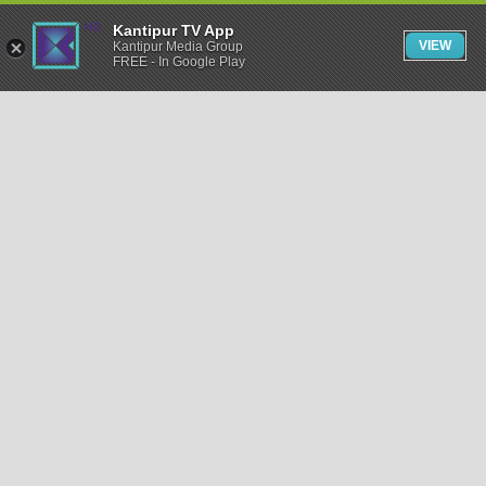
Kantipur TV App
VIEW
Kantipur Media Group
FREE - In Google Play
समाचार
राजनीति
खेलकुद
अन्तर्राष्ट्रिय
अर्थ
भिडियो
विचार
कला / साहित्य
अन्य