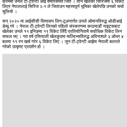
क्रममा उनले टी-ट्वेन्टी आई क्यापसमेत जिते । तीन खेलको सिरिजमा ६ विकेट
लिएर नेपाललाई सिरिज २-१ ले जिताउन महत्त्वपूर्ण भूमिका खेलेपछि उनको चर्चा
चुलियो ।
सन् २०२० मा आईसीसी विश्वकप लिग-टूअन्तर्गत उनले ओमानविरुद्ध ओडीआई
डेब्यू गरे । नेपाल टी-ट्वेन्टी लिगको पहिलो संस्करणमा काठमाडौं नाइट्सबाट
खेलेका उनले ११ इनिङमा १९ विकेट लिँदै प्रतियोगितामै सर्वाधिक विकेट लिन
सफल भए । गत वर्ष एसियाली खेलकुदमा माल्दिभ्सविरुद्ध अविनाशले ३ ओभर ४
बलमा ११ रन खर्च गरेर ६ विकेट लिए । जुन टी-ट्वेन्टी आईमा नेपाली बलरले
गरेको उत्कृष्ट प्रदर्शन हो ।