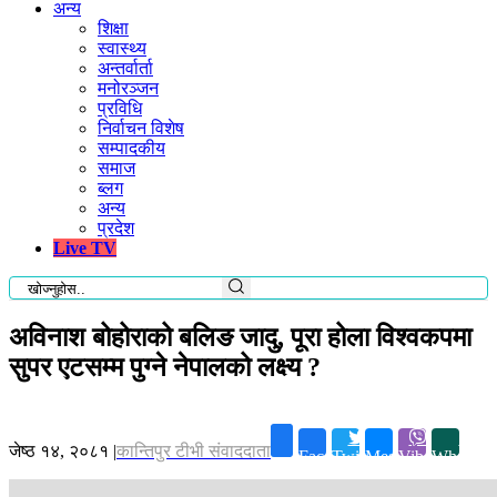
अन्य
शिक्षा
स्वास्थ्य
अन्तर्वार्ता
मनोरञ्जन
प्रविधि
निर्वाचन विशेष
सम्पादकीय
समाज
ब्लग
अन्य
प्रदेश
Live TV
अविनाश बोहोराको बलिङ जादु, पूरा होला विश्वकपमा
सुपर एटसम्म पुग्ने नेपालको लक्ष्य ?
जेष्ठ १४, २०८१
|
कान्तिपुर टीभी संवाददाता
Facebook
Twitter
Messenger
Viber
Whatsap