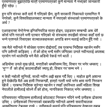
प्रमाणपत्र बुझाएपछि मात्रै प्रमाणपत्रको कुनै मान्यता नै नभएको जानकारी
हुँदो रहेछ ।
हुन पनि संस्था कतै दर्ता नै गरिएको छैन, कुनै सरकारी निकायले प्रमाणित नै
नगरेको, कुनै विश्वविद्यालयबाट मान्यता नै नपाएको संस्थाको प्रमाणपत्रको के
अर्थ ?
एअरक्राफ्ट मेन्टेनेन्स इन्जिनियरिङ मात्र होइन, उड्डयन सम्बन्धी अरू धेरै
कोर्स पनि गराउने भनी प्रचार गरिएको यो संस्थामा तपाईंको संस्था कहाँ दर्ता छ
भन्ने प्रश्नले रिसाएका सञ्चालकहरूका अगाडि बस्न मलाई कठिन हुँदै गयो ।
जब मैले नवीनले नै सोधेका प्रश्न दोहोर्‍याएँ, तब प्रबन्ध निर्देशक महर्जन मसँग
पनि उसैगरी कड्किए । तँ को होस् भन्दै मसँग जंगिएका उनले नवीनलाई अपशब्द
प्रयोग गर्न थालेपछि भने मैले अडियो रेकर्ड गर्न थालें ।
अडियोमा उनले मुख छोडे, मन्त्रीको धम्कीसम्म दिए, विचार गर भनेर धम्काए ।
‘मु** तँ को होस् काठमाडौंको ज्यापू हो, विचार गर’सम्म भने ।
म केही नबोली सुनिरहें, साथी नवीन अझै बहस गर्दै थिए । माहोल झनै अशान्त
हुने देखेपछि मैले अब हामी निस्कन्छौं, हाम्रो गल्ती भयो भनेर क्षमा मागी निस्कन
खोजें । प्रबन्ध निर्देशक सुरेन्द्र महर्जन र त्यहाँ उपस्थित अर्की महिला शिखा
नेपालीले हामीलाई सोध्ने तँ को होस्, नागरिकता निकाल् भनेर धम्क्याए ।
परिचयपत्र नदिएसम्म हामीलाई कोठाबाट निस्कन नदिने भन्दै उनीहरू ढोकामा
उभिए । उनीहरूको निरन्तरको दबाबपछि नवीनले आफ्नो सवारीचालक
अनुमतिपत्र टेबलमा राखे । उनीहरूले मलाई पनि परिचयपत्र देखाउन दबाब