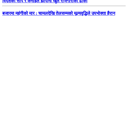
विदेशको सीप र कमाइले झापामा खुले रोजगारीका ढोका
बजारमा महंगीको मार : चामलदेखि तेलसम्मको मूल्यवृद्धिले उपभोक्ता हैरान