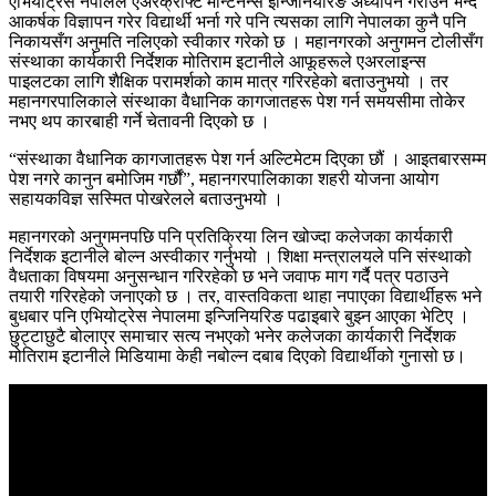
एभियोट्रेस नेपालले एअरक्राफ्ट मेन्टिनेन्स इन्जिनियरिङ अध्यापन गराउने भन्दै
आकर्षक विज्ञापन गरेर विद्यार्थी भर्ना गरे पनि त्यसका लागि नेपालका कुनै पनि
निकायसँग अनुमति नलिएको स्वीकार गरेको छ । महानगरको अनुगमन टोलीसँग
संस्थाका कार्यकारी निर्देशक मोतिराम इटानीले आफूहरूले एअरलाइन्स
पाइलटका लागि शैक्षिक परामर्शको काम मात्र गरिरहेको बताउनुभयो । तर
महानगरपालिकाले संस्थाका वैधानिक कागजातहरू पेश गर्न समयसीमा तोकेर
नभए थप कारबाही गर्ने चेतावनी दिएको छ ।
“संस्थाका वैधानिक कागजातहरू पेश गर्न अल्टिमेटम दिएका छौं । आइतबारसम्म
पेश नगरे कानुन बमोजिम गर्छौं”, महानगरपालिकाका शहरी योजना आयोग
सहायकविज्ञ सस्मित पोखरेलले बताउनुभयो ।
महानगरको अनुगमनपछि पनि प्रतिक्रिया लिन खोज्दा कलेजका कार्यकारी
निर्देशक इटानीले बोल्न अस्वीकार गर्नुभयो । शिक्षा मन्त्रालयले पनि संस्थाको
वैधताका विषयमा अनुसन्धान गरिरहेको छ भने जवाफ माग गर्दै पत्र पठाउने
तयारी गरिरहेको जनाएको छ । तर, वास्तविकता थाहा नपाएका विद्यार्थीहरू भने
बुधबार पनि एभियोट्रेस नेपालमा इन्जिनियरिङ पढाइबारे बुझ्न आएका भेटिए ।
छुट्टाछुटै बोलाएर समाचार सत्य नभएको भनेर कलेजका कार्यकारी निर्देशक
मोतिराम इटानीले मिडियामा केही नबोल्न दबाब दिएको विद्यार्थीको गुनासो छ।