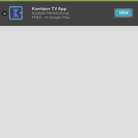
Kantipur TV App
VIEW
Kantipur Media Group
FREE - In Google Play
समाचार
राजनीति
खेलकुद
अन्तर्राष्ट्रिय
अर्थ
भिडियो
विचार
कला / साहित्य
अन्य