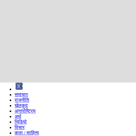
शिक्षा
स्वास्थ्य
अन्तर्वार्ता
मनोरञ्जन
प्रविधि
निर्वाचन विशेष
सम्पादकीय
समाज
ब्लग
अन्य
प्रदेश
समाचार
राजनीति
खेलकुद
अन्तर्राष्ट्रिय
अर्थ
भिडियो
विचार
कला / साहित्य