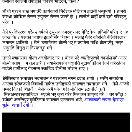
कसैको रेकर्डमा तपाईंको विवरण भेटिँदैन्, किन ?
चौथो प्रश्न राख्न नपाउँदै कार्यकारी निर्देशक मोतिराम इटानी भन्नुभयो । हाम्रो
संस्था कोचिङ सेन्टर ट्युसन सेन्टर जस्तै हो । त्यसैले कहीँ कतै दर्ता गरिरहनु
परेन ।
मैले प्रतिप्रश्न गरें- २ वर्षको ट्युसन एअरक्राफ्ट मेन्टिनेन्स इन्जिनियरिङ र १०
लाख फि ? यसको जवाफ इटानीसँग थिएन । मलाई फेरि कोर्सको बेलिविस्तार
लगाउन थालियो । मैले ‘क्यामेरामा बोल्ने भए म क्यामेरा माथि बोलाउँछु, नत्र
अनुमति दिनुस् म निस्कन्छु’ भनें ।
उनले क्यामरामा बोल्न अस्वीकार गरे । बोल्न परे
कान्तिपुर
को कार्यालयमै आएर
बोल्ने बताए । म तल झरें । क्यामेरापर्सन पशुपति बुढाथोकीको रेकी गरिरहेका
गार्डले हामीलाई गेटसम्म स्कर्टिङ शैलीमा छोड्न आए ।
धेरैतिरबाट समाचार नबनाउन र प्रसारण नगर्न दबाब आयो । मसँग सम्पर्कमा
आएका हरेकजसो विद्यार्थी मार्फत उनीहरूले समाचार नबनाउन भने । मैले आफ्नो
नम्बर दिएको थिइनँ । मेसेन्जरमै फोन गरेर मोतीराम इटानीले कुनै
‘मिसअन्डरस्ट्यान्डिङ’ भएको भए कुरा गरेर मिलाउन आग्रह गरे । तर साँझ ८
बजेको
कान्तिपुर
बुलेटिनमा समाचार प्रसारण भयो,
आकाशको सपना देखाएर
भुइँमा थचार्ने ठगी
।