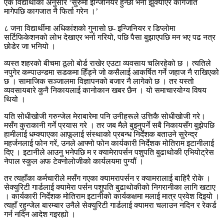
एक विद्यार्थीका अनुसार ‘सुरुमा इन्जिनियर हुन्छौ भनी झुक्याएर कागजात
मागेपछि कागजात नै फिर्ता गरेन ।’
८ जना विद्यार्थीमा अधिकांशको गुनासो छ- इन्जिनियर र डिप्लोमा
सर्टिफिकेशनको लोभ देखाएर भर्ना गरियो, पछि पैसा बुझाएपछि मन भए पढ नत्र
छोडेर जा भनियो ।
व्यस्त शहरको बीचमा ठूलो बोर्ड राखेर एउटा व्यवसाय चलिरहेको छ । त्यतिले
नपुगेर कम्पाउन्डमा सडकमा हिँड्ने जो कसैलाई आकर्षित गर्ने जहाज नै राखिएको
छ । सामाजिक सञ्जालमा विज्ञापनको बजार नै लागेको छ । तर यस्तो
व्यवसायबारे कुनै निकायलाई कानोकान खबर छैन । यो समाचारयोग्य विषय
थियो ।
यति सोधीखोजी गरुन्जेल मेराबारेमा पनि उनीहरूले उत्तिकै सोधीखोजी गरे।
मसँग कुराकानी गर्ने प्रयास गरे । तर जब मैले बुझ्नुपर्ने सबै निकायसँग बुझेपछि
हामीलाई धम्क्याएका आफूलाई संस्थाको प्रबन्ध निर्देशक बताउने सुरेन्द्र
महर्जनलाई फोन गरें, उनले आफ्नो फोन कार्यकारी निर्देशक मोतिराम इटानीलाई
दिए । इटानीले आउनु भनेपछि म र क्यामेरापर्सन पशुपति बुढाथोकी एभियोट्रेस
नेपाल स्कुल अफ टेक्नोलोजीको कार्यलयमा पुग्यौं ।
तर त्यहाँका कर्मचारीले मसँग गएका क्यामरापर्सन र क्यामरालाई बाहिरै रोके ।
सेक्युरिटी गार्डलाई क्यामेरा पर्सन पशुपति बुढाथोकीको निगरानीका लागि खटाए
। कार्यकारी निर्देशक मोतिराम इटानीको कार्यकक्षमा मलाई मात्र प्रवेश दिइयो ।
त्यहाँ रहुन्जेल बारम्बार उनैले सेक्युरिटी गार्डलाई क्यामरा चलाउन नदिन र रेकर्ड
गर्न नदिन आदेश गइरह्यो ।