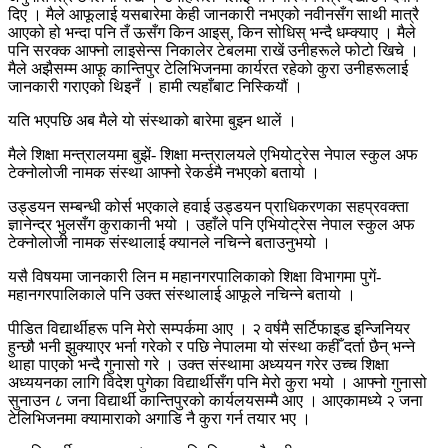
दिए । मैले आफूलाई यसबारेमा केही जानकारी नभएको नवीनसँग साथी मात्रै
आएको हो भन्दा पनि तँ ऊसँग किन आइस्, किन सोधिस् भन्दै धम्क्याए । मैले
पनि सरक्क आफ्नो लाइसेन्स निकालेर टेबलमा राखें उनीहरूले फोटो खिचे ।
मैले अझैसम्म आफू कान्तिपुर टेलिभिजनमा कार्यरत रहेको कुरा उनीहरूलाई
जानकारी गराएको थिइनँ । हामी त्यहाँबाट निस्कियौं ।
यति भएपछि अब मैले यो संस्थाको बारेमा बुझ्न थालें ।
मैले शिक्षा मन्त्रालयमा बुझें- शिक्षा मन्त्रालयले एभियोट्रेस नेपाल स्कुल अफ
टेक्नोलोजी नामक संस्था आफ्नो रेकर्डमै नभएको बतायो ।
उड्डयन सम्बन्धी कोर्स भएकाले हवाई उड्डयन प्राधिकरणका सहप्रवक्ता
ज्ञानेन्द्र भुलसँग कुराकानी भयो । उहाँले पनि एभियोट्रेस नेपाल स्कुल अफ
टेक्नोलोजी नामक संस्थालाई क्यानले नचिन्ने बताउनुभयो ।
यसै विषयमा जानकारी लिन म महानगरपालिकाको शिक्षा विभागमा पुगें-
महानगरपालिकाले पनि उक्त संस्थालाई आफूले नचिन्ने बतायो ।
पीडित विद्यार्थीहरू पनि मेरो सम्पर्कमा आए । २ वर्षमै सर्टिफाइड इन्जिनियर
हुन्छौ भनी झुक्याएर भर्ना गरेको र पछि नेपालमा यो संस्था कहीँ दर्ता छैन् भन्ने
थाहा पाएको भन्दै गुनासो गरे । उक्त संस्थामा अध्ययन गरेर उच्च शिक्षा
अध्ययनका लागि विदेश पुगेका विद्यार्थीसँग पनि मेरो कुरा भयो । आफ्नो गुनासो
सुनाउन ८ जना विद्यार्थी कान्तिपुरको कार्यलयसम्मै आए । आएकामध्ये २ जना
टेलिभिजनमा क्यामाराको अगाडि नै कुरा गर्न तयार भए ।