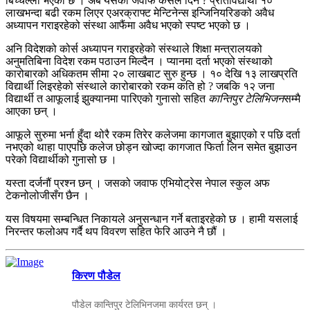
बिच्चल्ली भएको छ । अब यसको जवाफ कसले दिने ? प्रतिविद्यार्थी १०
लाखभन्दा बढी रकम लिएर एअरक्राफ्ट मेन्टिनेन्स इन्जिनियरिङको अवैध
अध्यापन गराइरहेको संस्था आफैंमा अवैध भएको स्पष्ट भएको छ ।
अनि विदेशको कोर्स अध्यापन गराइरहेको संस्थाले शिक्षा मन्त्रालयको
अनुमतिबिना विदेश रकम पठाउन मिल्दैन । प्यानमा दर्ता भएको संस्थाको
कारोबारको अधिकतम सीमा २० लाखबाट सुरु हुन्छ । १० देखि १३ लाखप्रति
विद्यार्थी लिइरहेको संस्थाले कारोबारको रकम कति हो ? जबकि १२ जना
विद्यार्थी त आफूलाई झुक्यानमा पारिएको गुनासो सहित
कान्तिपुर टेलिभिजन
सम्मै
आएका छन् ।
आफूले सुरुमा भर्ना हुँदा थोरै रकम तिरेर कलेजमा कागजात बुझाएको र पछि दर्ता
नभएको थाहा पाएपछि कलेज छोड्न खोज्दा कागजात फिर्ता लिन समेत बुझाउन
परेको विद्यार्थीको गुनासो छ ।
यस्ता दर्जनौं प्रश्न छन् । जसको जवाफ एभियोट्रेस नेपाल स्कुल अफ
टेकनोलोजीसँग छैन ।
यस विषयमा सम्बन्धित निकायले अनुसन्धान गर्ने बताइरहेको छ । हामी यसलाई
निरन्तर फलोअप गर्दै थप विवरण सहित फेरि आउने नै छौं ।
किरण पौडेल
पौडेल कान्तिपुर टेलिभिनजमा कार्यरत छन् ।