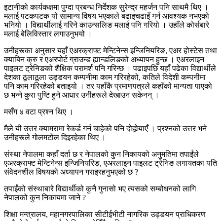
इटानीको कार्यकक्षमा पुग्दा प्रबन्ध निर्देशक सुरेन्द्र महर्जन पनि साथमै थिए ।
मलाई पटकपटक यो सामान्य विषय भएकाले बढाइचढाइँ गर्न आवश्यक नभएको
भनियो । विद्यार्थीलाई गरिने काउन्सलिङ मलाई पनि गरियो । उहाँले कोर्सबारे
मलाई बेलिविस्तार लगाउनुभयो ।
उनीहरूका अनुसार यहाँ एअरक्राफ्ट मेन्टिनेन्स इन्जिनियरिङ, एअर होस्टेस तथा
क्याबिन क्रु र एअरपोर्ट ग्राउन्ड ह्यान्डलिङको अध्यापन हुन्छ । एअरलाइन
पाइलट ट्रेनिङको शैक्षिक परामर्श पनि गरिन्छ । पढाइपछि यहाँ पढेका विद्यार्थीले
देशका ठूलाठूला उड्डयन कम्पनीमा काम गरिरहेको, कतिले विदेशी कम्पनीमा
पनि काम गरिरहेको बताइयो । तर यहाँकै प्रमाणपत्रले कहाँको मान्यता पाएको
छ भन्ने कुरा पुष्टि हुने आधार उनीहरूले देखाउन सकेनन् ।
मसँग ४ वटा प्रश्न थिए ।
मैले यी उत्तर क्यामरामा रेकर्ड गर्न चाहेको पनि दोहोर्‍याएँ । प्रश्नको उत्तर भने
उनीहरूले गोलमटोल दिइरहेका थिए ।
संस्था नेपालमा कहाँ दर्ता छ र नेपालको कुन निकायको अनुमतिमा तपाईंले
एअरक्राफ्ट मेन्टिनेन्स इन्जिनियरिङ, एअरलाइन पाइलट ट्रेनिङ लगायतका यति
संवेदनशील विषयको अध्यापन गराइरहनुभएको छ ?
तपाईंको संस्थाबारे विद्यार्थीको कुनै गुनासो भए त्यसको सम्बोधनको लागि
नेपालको कुन निकायमा जाने ?
शिक्षा मन्त्रालय, महानगरपालिका सीटीईभीटी नागरिक उड्डयन प्राधिकरण