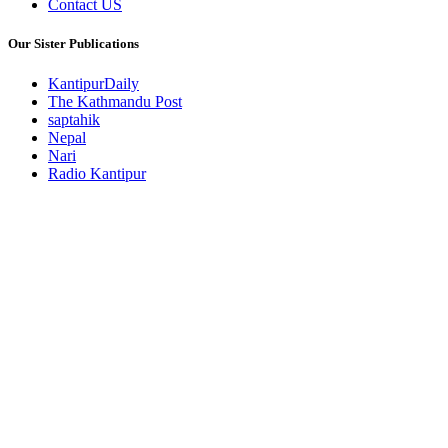
Contact US
Our Sister Publications
KantipurDaily
The Kathmandu Post
saptahik
Nepal
Nari
Radio Kantipur