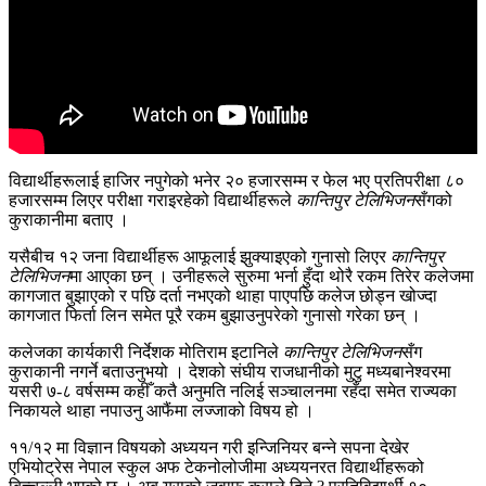
विद्यार्थीहरूलाई हाजिर नपुगेको भनेर २० हजारसम्म र फेल भए प्रतिपरीक्षा ८०
हजारसम्म लिएर परीक्षा गराइरहेको विद्यार्थीहरूले
कान्तिपुर टेलिभिजन
सँगको
कुराकानीमा बताए ।
यसैबीच १२ जना विद्यार्थीहरू आफूलाई झुक्याइएको गुनासो लिएर
कान्तिपुर
टेलिभिजन
मा आएका छन् । उनीहरूले सुरुमा भर्ना हुँदा थोरै रकम तिरेर कलेजमा
कागजात बुझाएको र पछि दर्ता नभएको थाहा पाएपछि कलेज छोड्न खोज्दा
कागजात फिर्ता लिन समेत पूरै रकम बुझाउनुपरेको गुनासो गरेका छन् ।
कलेजका कार्यकारी निर्देशक मोतिराम इटानिले
कान्तिपुर टेलिभिजन
सँग
कुराकानी नगर्ने बताउनुभयो । देशको संघीय राजधानी‍को मुटु मध्यबानेश्वरमा
यसरी ७-८ वर्षसम्म कहीँ कतै अनुमति नलिई सञ्चालनमा रहँदा समेत राज्यका
निकायले थाहा नपाउनु आफैंमा लज्जाको विषय हो ।
११/१२ मा विज्ञान विषयको अध्ययन गरी इन्जिनियर बन्ने सपना देखेर
एभियोट्रेस नेपाल स्कुल अफ टेकनोलोजीमा अध्ययनरत विद्यार्थीहरूको