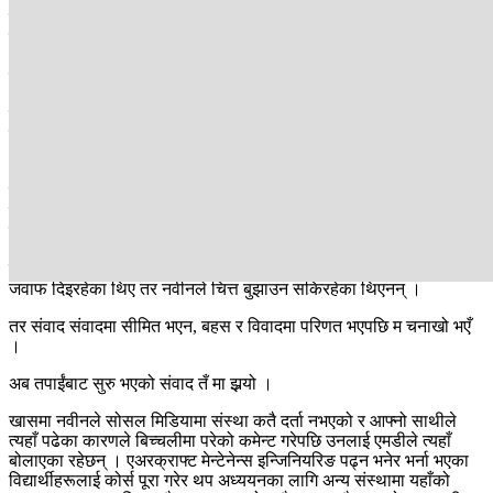
नवीन कुनै समयका मेरा सहपाठी हुन् । उनैले हो मलाई मोटरसाइकलमा राखेर
यहाँ पुर्‍याएको । उनी प्रबन्ध निर्देशकले बोलाएको भन्दै यहाँ पुगेका थिए, फुर्सद
भएकाले म साथी गइदिएँ । केहिबेरको प्रतीक्षापछि हामीलाई एमडीको कक्षमा
लगियो ।
त्यहाँ थिए एभियोट्रेस नेपाल स्कुल अफ टेक्नोलोजीका प्रबन्ध निर्देशक सुरेन्द्र
महर्जन, कार्यकारी निर्देशक मोतिराम इटानी, आफूलाई सञ्चालक बताउने निशान
भट्टराई र यहाँकी कर्मचारी शिखा नेपाली र पूजा लोहनी ।
संवादमा कुनै सरोकार नभए पनि म त्यहीं बसेर सुनिरहें । नवीनले सोध्दै थिए, यो
स्कुलको दर्ता कहाँ गरिएको छ ? तपाईंहरूले कुन निकायको अनुमति लिएर
एअरक्राफ्ट मेन्टिनेन्स इन्जिनियरिङ पढाइरहनुभएको छ ?
प्रश्नहरूले आजित प्रबन्ध निर्देशक सुरेन्द्र महर्जन र अरूहरूले घुमाइफिराइ
जवाफ दिइरहेका थिए तर नवीनले चित्त बुझाउन सकिरहेका थिएनन् ।
तर संवाद संवादमा सीमित भएन, बहस र विवादमा परिणत भएपछि म चनाखो भएँ
।
अब तपाईंबाट सुरु भएको संवाद तँ मा झर्‍यो ।
खासमा नवीनले सोसल मिडियामा संस्था कतै दर्ता नभएको र आफ्नो साथीले
त्यहाँ पढेका कारणले बिच्चलीमा परेको कमेन्ट गरेपछि उनलाई एमडीले ‍त्यहाँ
बोलाएका रहेछन् । एअरक्राफ्ट मेन्टेनेन्स इन्जिनियरिङ पढ्न भनेर भर्ना भएका
विद्यार्थीहरूलाई कोर्स पूरा गरेर थप अध्ययनका लागि अन्य संस्थामा यहाँको