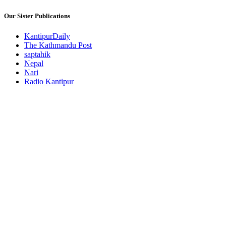
Our Sister Publications
KantipurDaily
The Kathmandu Post
saptahik
Nepal
Nari
Radio Kantipur