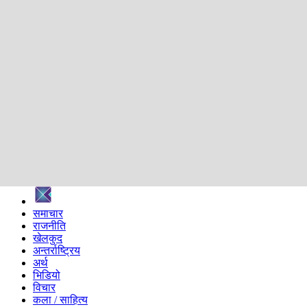
शिक्षा
स्वास्थ्य
अन्तर्वार्ता
मनोरञ्जन
प्रविधि
निर्वाचन विशेष
सम्पादकीय
समाज
ब्लग
अन्य
प्रदेश
समाचार
राजनीति
खेलकुद
अन्तर्राष्ट्रिय
अर्थ
भिडियो
विचार
कला / साहित्य