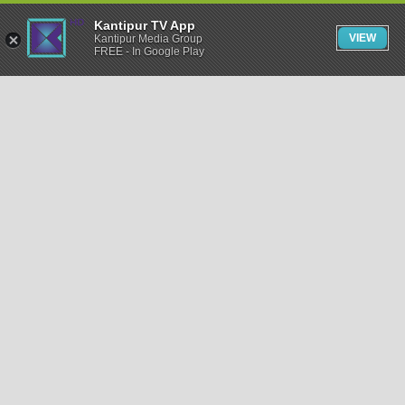
Kantipur TV App
VIEW
Kantipur Media Group
FREE - In Google Play
समाचार
राजनीति
खेलकुद
अन्तर्राष्ट्रिय
अर्थ
भिडियो
विचार
कला / साहित्य
अन्य