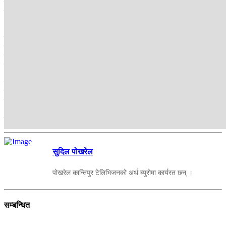
पुष्पकमल दाहालको भ्रमणका बेलामा नेपाल क्लियरिङ हाउस र भारतको
नेसनल पेमेन्ट कर्पोरेसन अफ इन्डियाबीच सीमापार डिजिटल भुक्तानी सम्झौता
भएको थियो ।
त्यसको कार्यान्वयन भने शनिबारबाट मात्रै भएको हो । अब दुवै देशका
नागरिकले एक अर्काको बैंक खातामा सिधै रकम पठाउन खुला भएको छ । अब
एभरेष्ट, ग्लोबल आइएमई, माछापुच्छ्रे, नबिल र नेपाल एसबिआइ बैंकमार्फत रकम
प्राप्त गर्न तथा भुक्तानी दुबै गर्न मिल्छ ।
हिमालयन, एनएमबी र सिद्धार्थ बैंकबाट प्राप्त मात्रै गर्न सकिनेछ । तर, भारतमा
घुम्न, पढ्न, तिर्थयात्रा र उपचार गर्न जानेहरुले भने यो सुविधाको उपयोग गर्न
सक्नेछैनन् । यो सुविधाले हुन्डीजस्ता अवैध कारोबारलाई निरुत्साहित गर्ने र
भारतमा रहेका नेपाली श्रमिकहरूलाई सुरक्षित रूपमा घरमा पैसा पठाउन ठूलो
मद्दत पुग्ने विश्वास गरिएको छ ।
सुदिल पोखरेल
पोखरेल कान्तिपुर टेलिभिजनको अर्थ ब्युरोमा कार्यरत छन् ।
सम्बन्धित