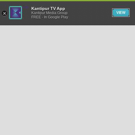
Kantipur TV App
VIEW
Kantipur Media Group
FREE - In Google Play
समाचार
राजनीति
खेलकुद
अन्तर्राष्ट्रिय
अर्थ
भिडियो
विचार
कला / साहित्य
अन्य