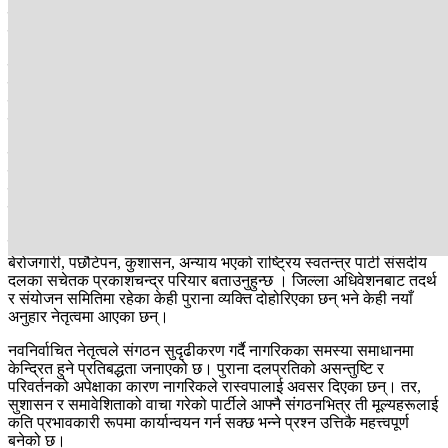
त्यहीँ समावेशिताको अभ्यास पर्याप्त रूपमा देखिन नसकेको टिप्पणी हुन थालेको
छ।
राजनीतिक विश्लेषकहरू नेतृत्वमा विविध समुदायको अर्थपूर्ण प्रतिनिधित्व भए
मात्रै वैकल्पिक राजनीतिको दाबी बलियो बन्ने बताउँछन्। यद्यपि पार्टी नेतृत्व भने
संगठन विस्तारको प्रारम्भिक चरण भएकाले आगामी संरचनाहरूमा समावेशी
प्रतिनिधित्व थप सुदृढ बनाइने बताउँदै आएको छ।
केही जिल्लामा महिलाले उपसभापति, सचिव तथा अन्य जिम्मेवारी पाए पनि
नेतृत्वको मुख्य पदमा उनीहरूको उपस्थिति अत्यन्त सीमित देखिएको छ।
समावेशी सहभागिताको कमजोर उपस्थिति र पार्टीभित्र बढ्दै गएको गाली र
घृणाको राजनीतिक संस्कारप्रति पार्टीभित्रै चिन्ता व्यक्त हुन थालेको छ ।
रास्वपाको मुख्य प्रतिस्पर्धी अब कुनै राजनीतिक दल नभएर , मुलुकको गरिबी,
बेरोजगारी, पछौटेपन, कुशासन, अन्याय भएको राष्ट्रिय स्वतन्त्र पार्टी संसदीय
दलका सचेतक प्रकाशचन्द्र परियार बताउनुहुन्छ । जिल्ला अधिवेशनबाट तदर्थ
र संयोजन समितिमा रहेका केही पुराना व्यक्ति दोहोरिएका छन् भने केही नयाँ
अनुहार नेतृत्वमा आएका छन्।
नवनिर्वाचित नेतृत्वले संगठन सुदृढीकरण गर्दै नागरिकका समस्या समाधानमा
केन्द्रित हुने प्रतिबद्धता जनाएको छ। पुराना दलप्रतिको असन्तुष्टि र
परिवर्तनको अपेक्षाका कारण नागरिकले रास्वपालाई अवसर दिएका छन्। तर,
सुशासन र समावेशिताको वाचा गरेको पार्टीले आफ्नै संगठनभित्र ती मूल्यहरूलाई
कति प्रभावकारी रूपमा कार्यान्वयन गर्न सक्छ भन्ने प्रश्न उत्तिकै महत्त्वपूर्ण
बनेको छ।