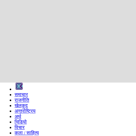
शिक्षा
स्वास्थ्य
अन्तर्वार्ता
मनोरञ्जन
प्रविधि
निर्वाचन विशेष
सम्पादकीय
समाज
ब्लग
अन्य
प्रदेश
समाचार
राजनीति
खेलकुद
अन्तर्राष्ट्रिय
अर्थ
भिडियो
विचार
कला / साहित्य