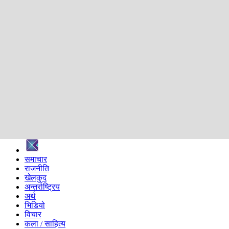
शिक्षा
स्वास्थ्य
अन्तर्वार्ता
मनोरञ्जन
प्रविधि
निर्वाचन विशेष
सम्पादकीय
समाज
ब्लग
अन्य
प्रदेश
समाचार
राजनीति
खेलकुद
अन्तर्राष्ट्रिय
अर्थ
भिडियो
विचार
कला / साहित्य