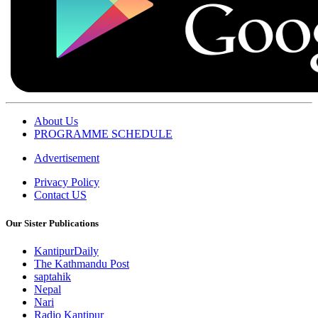
About Us
PROGRAMME SCHEDULE
Advertisement
Privacy Policy
Contact US
Our Sister Publications
KantipurDaily
The Kathmandu Post
saptahik
Nepal
Nari
Radio Kantipur