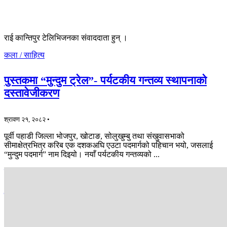
राई कान्तिपुर टेलिभिजनका संवाददाता हुन् ।
कला / साहित्य
पुस्तकमा “मुन्दुम ट्रेल”- पर्यटकीय गन्तव्य स्थापनाको
दस्तावेजीकरण
श्रावण २१, २०८२ •
पूर्वी पहाडी जिल्ला भोजपुर, खोटाङ, सोलुखुम्बु तथा संखुवासभाको
सीमाक्षेत्रभित्र करिब एक दशकअघि एउटा पदमार्गको पहिचान भयो, जसलाई
“मुन्दुम पदमार्ग” नाम दिइयो। नयाँ पर्यटकीय गन्तव्यको ...
कला / साहित्य
खोलामा लेखिएको कथा नाटकमा बग्दा
असार १३, २०८२ •