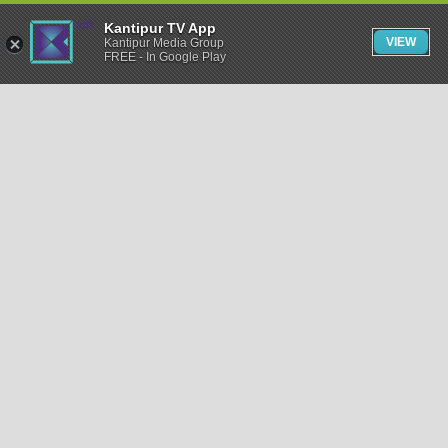
Kantipur TV App
VIEW
Kantipur Media Group
FREE - In Google Play
समाचार
राजनीति
खेलकुद
अन्तर्राष्ट्रिय
अर्थ
भिडियो
विचार
कला / साहित्य
अन्य