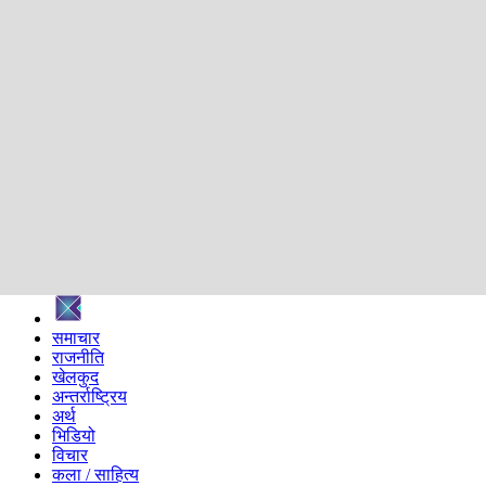
शिक्षा
स्वास्थ्य
अन्तर्वार्ता
मनोरञ्जन
प्रविधि
निर्वाचन विशेष
सम्पादकीय
समाज
ब्लग
अन्य
प्रदेश
समाचार
राजनीति
खेलकुद
अन्तर्राष्ट्रिय
अर्थ
भिडियो
विचार
कला / साहित्य