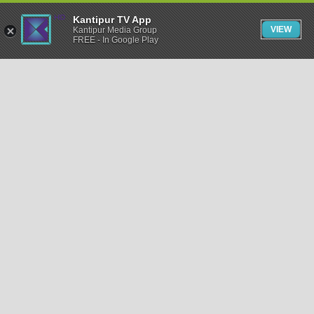
Kantipur TV App
VIEW
Kantipur Media Group
FREE - In Google Play
समाचार
राजनीति
खेलकुद
अन्तर्राष्ट्रिय
अर्थ
भिडियो
विचार
कला / साहित्य
अन्य