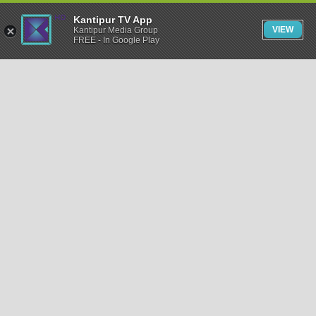
Kantipur TV App
VIEW
Kantipur Media Group
FREE - In Google Play
समाचार
राजनीति
खेलकुद
अन्तर्राष्ट्रिय
अर्थ
भिडियो
विचार
कला / साहित्य
अन्य