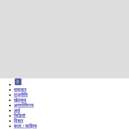
शिक्षा
स्वास्थ्य
अन्तर्वार्ता
मनोरञ्जन
प्रविधि
निर्वाचन विशेष
सम्पादकीय
समाज
ब्लग
अन्य
प्रदेश
समाचार
राजनीति
खेलकुद
अन्तर्राष्ट्रिय
अर्थ
भिडियो
विचार
कला / साहित्य