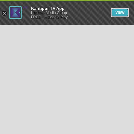
Kantipur TV App
VIEW
Kantipur Media Group
FREE - In Google Play
समाचार
राजनीति
खेलकुद
अन्तर्राष्ट्रिय
अर्थ
भिडियो
विचार
कला / साहित्य
अन्य