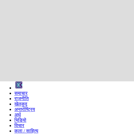
शिक्षा
स्वास्थ्य
अन्तर्वार्ता
मनोरञ्जन
प्रविधि
निर्वाचन विशेष
सम्पादकीय
समाज
ब्लग
अन्य
प्रदेश
समाचार
राजनीति
खेलकुद
अन्तर्राष्ट्रिय
अर्थ
भिडियो
विचार
कला / साहित्य