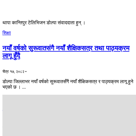
थापा कान्तिपुर टेलिभिजन डोल्पा संवाददाता हुन् ।
शिक्षा
नयाँ वर्षको सुरूवातसंगै नयाँ शैक्षिकसत्र तथा पाठ्यक्रम
लागू हुँदै
चैत्र १७, २०८२ •
डोल्पा जिल्लाभर नयाँ वर्षको सुरूवातसँगै नयाँ शैक्षिकसत्र र पाठ्यक्रम लागू हुने
भएको छ । ...
अन्य
बोलेरो जिप दुर्घटना हुँदा चालकको घटनास्थलमै मृत्यु
चैत्र ३, २०८२ •