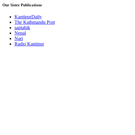
Our Sister Publications
KantipurDaily
The Kathmandu Post
saptahik
Nepal
Nari
Radio Kantipur