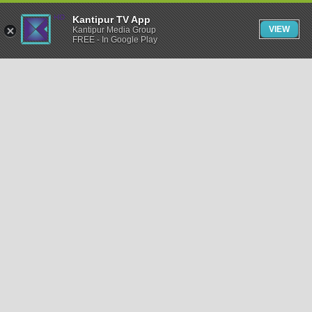
Kantipur TV App
VIEW
Kantipur Media Group
FREE - In Google Play
समाचार
राजनीति
खेलकुद
अन्तर्राष्ट्रिय
अर्थ
भिडियो
विचार
कला / साहित्य
अन्य