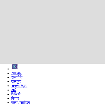
शिक्षा
स्वास्थ्य
अन्तर्वार्ता
मनोरञ्जन
प्रविधि
निर्वाचन विशेष
सम्पादकीय
समाज
ब्लग
अन्य
प्रदेश
समाचार
राजनीति
खेलकुद
अन्तर्राष्ट्रिय
अर्थ
भिडियो
विचार
कला / साहित्य