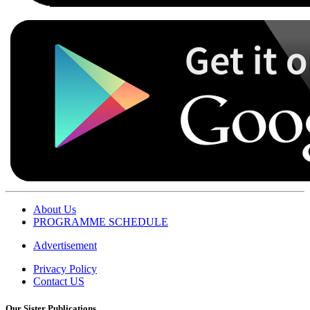
About Us
PROGRAMME SCHEDULE
Advertisement
Privacy Policy
Contact US
Our Sister Publications