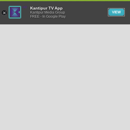
Kantipur TV App
VIEW
Kantipur Media Group
FREE - In Google Play
समाचार
राजनीति
खेलकुद
अन्तर्राष्ट्रिय
अर्थ
भिडियो
विचार
कला / साहित्य
अन्य