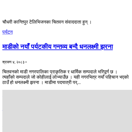
चौधरी कान्तिपुर टेलिभिजनका चितवन संवाददाता हुन् ।
पर्यटन
माडीको नयाँ पर्यटकीय गन्तव्य बन्दै धनलक्ष्मी झरना
श्रावण ४, २०८३ •
चितवनको माडी नगरपालिका प्राकृतिक र धार्मिक सम्पदाले भरिपूर्ण छ ।
त्यहाँको सम्पदाले जो कोहीलाई लोभ्याउँछ । यही नगरभित्र नयाँ पहिचान भएको
ठाउँ हो धनलक्ष्मी झरना । माडीमा पदयात्री पर्...
समाचार
गर्मी छल्न चितवनबासीको गन्तव्य बन्यो मायाटार
जेष्ठ २६, २०८३ •