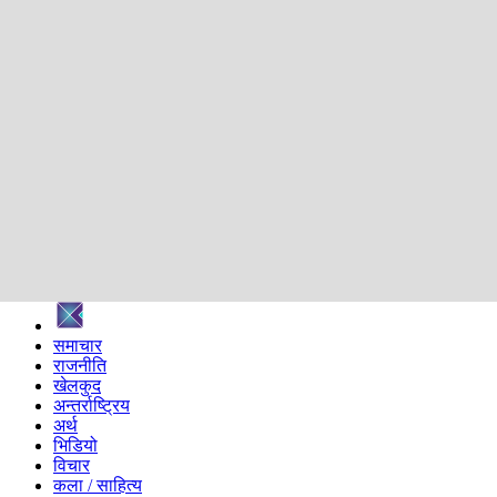
शिक्षा
स्वास्थ्य
अन्तर्वार्ता
मनोरञ्जन
प्रविधि
निर्वाचन विशेष
सम्पादकीय
समाज
ब्लग
अन्य
प्रदेश
समाचार
राजनीति
खेलकुद
अन्तर्राष्ट्रिय
अर्थ
भिडियो
विचार
कला / साहित्य