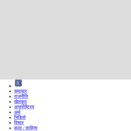
शिक्षा
स्वास्थ्य
अन्तर्वार्ता
मनोरञ्जन
प्रविधि
निर्वाचन विशेष
सम्पादकीय
समाज
ब्लग
अन्य
प्रदेश
समाचार
राजनीति
खेलकुद
अन्तर्राष्ट्रिय
अर्थ
भिडियो
विचार
कला / साहित्य