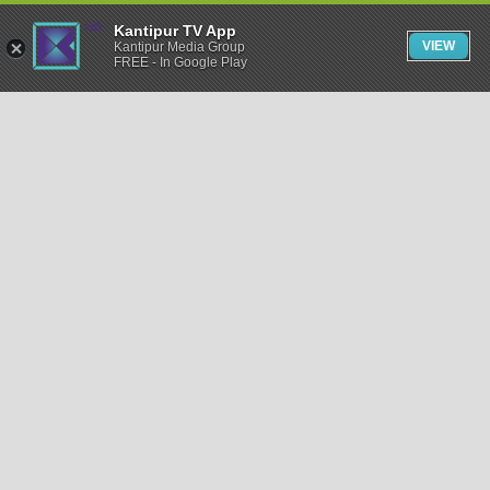
Kantipur TV App
VIEW
Kantipur Media Group
FREE - In Google Play
समाचार
राजनीति
खेलकुद
अन्तर्राष्ट्रिय
अर्थ
भिडियो
विचार
कला / साहित्य
अन्य