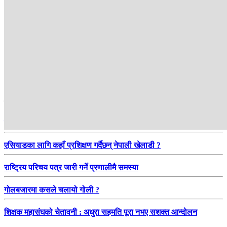
हाम्रो सिफारिस
रिक्त दरबन्दीले न्यायालय प्रभावित, न्यायाधीश नियुक्ति कहिले ?
एसियाडका लागि कहाँ प्रशिक्षण गर्दैछन् नेपाली खेलाडी ?
राष्ट्रिय परिचय पत्र जारी गर्ने प्रणालीमै समस्या
गोलबजारमा कसले चलायो गोली ?
शिक्षक महासंघको चेतावनी : अधुरा सहमति पूरा नभए सशक्त आन्दोलन