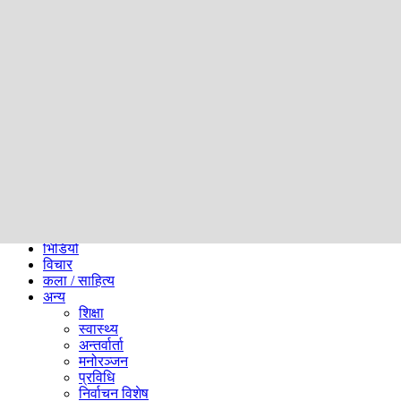
समाज
ब्लग
अन्य
प्रदेश
समाचार
राजनीति
खेलकुद
अन्तर्राष्ट्रिय
अर्थ
भिडियो
विचार
कला / साहित्य
अन्य
शिक्षा
स्वास्थ्य
अन्तर्वार्ता
मनोरञ्जन
प्रविधि
निर्वाचन विशेष