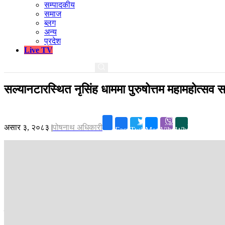
सम्पादकीय
समाज
ब्लग
अन्य
प्रदेश
Live TV
सल्यानटारस्थित नृसिंह धाममा पुरुषोत्तम महामहोत्सव सम
असार ३, २०८३
|
पोषनाथ अधिकारी
Facebook
Twitter
Messenger
Viber
Whatsapp
धादिङ ।
धादिङको त्रिपुरासुन्दरी गाउँपालिका १ सल्यानटारमा रहेको पवित्र धार
भगवान नृसिंहदेवको १२ पीठमध्ये नेपालमा रहेको एकमात्र पीठ नृहसिंह धाममा लाग
बुढीगण्डकीको संगम स्थल धादिङको सल्यान्टारमा रहेको नृहसिंह धाममा जेठ १ दे