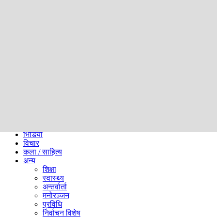
समाज
ब्लग
अन्य
प्रदेश
समाचार
राजनीति
खेलकुद
अन्तर्राष्ट्रिय
अर्थ
भिडियो
विचार
कला / साहित्य
अन्य
शिक्षा
स्वास्थ्य
अन्तर्वार्ता
मनोरञ्जन
प्रविधि
निर्वाचन विशेष