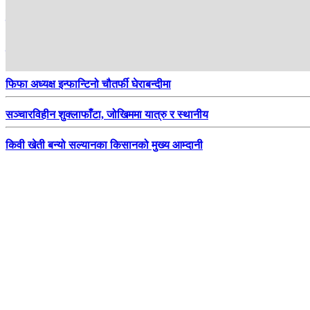
स्वास्थ्य बीमामा घट्दै नागरिकको रूचि
पश्चिम नवलपरासीको सुस्ताका किसान व्यावसायिक केरा खेतीमा
फिफा अध्यक्ष इन्फान्टिनो चौतर्फी घेराबन्दीमा
सञ्चारविहीन शुक्लाफाँटा, जोखिममा यात्रु र स्थानीय
किवी खेती बन्यो सल्यानका किसानको मुख्य आम्दानी