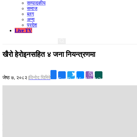
सम्पादकीय
समाज
ब्लग
अन्य
प्रदेश
Live TV
खैरो हेरोइनसहित ४ जना नियन्त्रणमा
जेष्ठ ७, २०८२
|
विनोद घिमिरे
Facebook
Twitter
Messenger
Viber
Whatsapp
धनकुटा ।
धनकुटा नगरपालिका-७ स्थित त्रीवेणी चौकबाट प्रहरीले प्रतिबन्धित
त्रीवेणीमा रहेको अभिषेक लिम्बुको घरमा खानतलासी गर्दा २२ वटा प्लास्टिकको 
साथै उक्त स्थानबाट स्पास्पेन नामको प्रतिबन्धित १० ट्याब्लेट पाइएको प्रहर
तामाङलाई हिलेबाट पक्राउ गरिएको डिएसपी ओमप्रकास खनालले बताउनु भयो