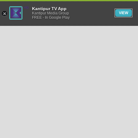
Kantipur TV App
VIEW
Kantipur Media Group
FREE - In Google Play
समाचार
राजनीति
खेलकुद
अन्तर्राष्ट्रिय
अर्थ
भिडियो
विचार
कला / साहित्य
अन्य