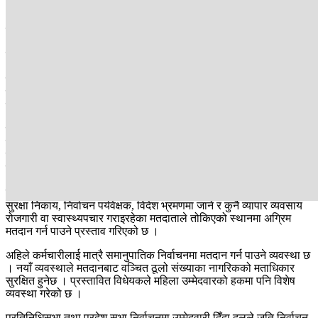
आयोगले प्रस्ताव गरेको छ । विधेयकको मस्यौदामा उम्मेदवारको योग्यतामा पनि
आयोगले परिमार्जन गर्न खोजेको छ । अहिले भ्रष्टाचारको मुद्दा लागे पनि दोषी
ठहर नभए उम्मेदवार बन्न पाउने व्यवस्था छ ।
जसले गर्दा भ्रष्टाचार मुद्दा लागेका व्यक्तिहरु पनि उम्मेदवार बन्ने गरेका छन् ।
अहिलेको मस्यौदामा भने भ्रष्टाचारसम्बन्धी कसुरमा मुद्दा दायर भएको व्यक्तिसमेत
उम्मेदवार बन्न अयोग्य हुने व्यवस्था गरिएको छ । यस्तै संघ प्रदेश वा स्थानीय
तहमा उम्मेदवार भई पराजित भएको व्यक्ति त्यस्तो पदको कार्यकाल पूरा नभएसम्म
कुनै पनि तहको निर्वाचनमा उम्मेदवार हुन नपाउने व्यवस्था गरिएको छ ।
यसअघि स्थानीय तहमा पराजय ब्यहोरेका व्यक्ति प्रतिनिधि सभा, राष्ट्रिय सभा
तथा प्रदेश सभामा निर्वाचन लड्ने गरेको भन्दै प्रश्न उठ्ने गरेको थियो ।
त्यसैका आधारमा आयोगले कानुनमै समेट्न खोजेको हो । विधेयकमा अग्रिम
मतदानको प्रस्ताव पनि गरिएको छ ।
प्रतिनिधिसभा निर्वाचनको समानुपातिकतर्फ निर्वाचन कार्यमा खटिएका कर्मचारी,
सुरक्षा निकाय, निर्वाचन पर्यवेक्षक, विदेश भ्रमणमा जाने र कुनै व्यापार व्यवसाय
रोजगारी वा स्वास्थ्यपचार गराइरहेका मतदाताले तोकिएको स्थानमा अग्रिम
मतदान गर्न पाउने प्रस्ताव गरिएको छ ।
अहिले कर्मचारीलाई मात्रै समानुपातिक निर्वाचनमा मतदान गर्न पाउने व्यवस्था छ
। नयाँ व्यवस्थाले मतदानबाट वञ्चित ठूलो संख्याका नागरिकको मताधिकार
सुरक्षित हुनेछ । प्रस्तावित विधेयकले महिला उम्मेदवारको हकमा पनि विशेष
व्यवस्था गरेको छ ।
प्रतिनिधिसभा तथा प्रदेश सभा निर्वाचनमा उम्मेदवारी दिँदा दलले जति निर्वाचन