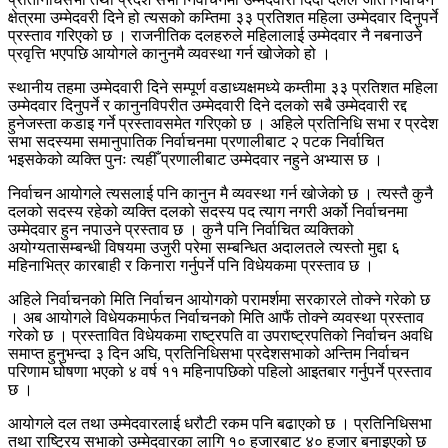
क्षेत्रमा उम्मेदवरी दिने हो त्यसको कम्तिमा ३३ प्रतिशत महिला उम्मेदवार दिनुपर्ने
प्रस्ताव गरिएको छ । राजनीतिक दलहरुले महिलालाई उम्मेदवार नै नबनाउने
प्रवृत्ति भएपछि आयोगले कानुनमै व्यवस्था गर्न खोजेको हो ।
स्थानीय तहमा उम्मेदवारी दिने सम्पूर्ण वडाध्यक्षमध्ये कम्तीमा ३३ प्रतिशत महिला
उम्मेदवार दिनुपर्ने र कानुनविपरीत उम्मेदवारी दिने दलको सबै उम्मेदवारी रद्द
हुनेजस्ता कडाइ गर्ने प्रस्तावसमेत गरिएको छ । अहिले प्रतिनिधि सभा र प्रदेश
सभा सदस्यमा समानुपातिक निर्वाचनमा प्रणालीबाट २ पटक निर्वाचित
भइसकेको व्यक्ति पुनः त्यहीँ प्रणालीबाट उम्मेदवार नहुने अभ्यास छ ।
निर्वाचन आयोगले त्यसलाई पनि कानुन मै व्यवस्था गर्न खोजेको छ । त्यस्तै कुनै
दलको सदस्य रहेको व्यक्ति दलको सदस्य पद त्याग नगरी अर्को निर्वाचनमा
उम्मेदवार हुन नपाउने प्रस्ताव छ । कुनै पनि निर्वाचित व्यक्तिको
अयोग्यतासम्बन्धी विषयमा उजुरी परेमा सम्बन्धित अदालतले त्यस्तो मुद्दा ६
महिनाभित्र कारबाही र किनारा गर्नुपर्ने पनि विधेयकमा प्रस्ताव छ ।
अहिले निर्वाचनको मिति निर्वाचन आयोगको परामर्शमा सरकारले तोक्ने गरेको छ
। अब आयोगले विधेयकमार्फत निर्वाचनको मिति आफैं तोक्ने व्यवस्था प्रस्ताव
गरेको छ । प्रस्तावित विधेयकमा राष्ट्रपति वा उपराष्ट्रपतिको निर्वाचन अवधि
समाप्त हुनुभन्दा ३ दिन अघि, प्रतिनिधिसभा प्रदेशसभाको अन्तिम निर्वाचन
परिणाम घोषणा भएको ४ वर्ष ११ महिनापछिको पहिलो आइतबार गर्नुपर्ने प्रस्ताव
छ ।
आयोगले दल तथा उम्मेदवारलाई धरौटी रकम पनि बढाएको छ । प्रतिनिधिसभा
तथा राष्ट्रिय सभाको उम्मेदवारका लागि १० हजारबाट ४० हजार बनाइएको छ