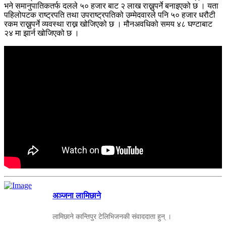
भने समानुपातिकतर्फ दलले ५० हजार बाट २ लाख राख्नुपर्ने बनाइएको छ । यता
पहिलोपटक राष्ट्रपति तथा उपराष्ट्रपतिको उम्मेदवारले पनि ५० हजार धरौटी
रकम राख्नुपर्ने व्यवस्था राख्न खोजिएको छ । मौनअवधिको समय ४८ घण्टाबाट
२४ मा झार्न खोजिएको छ ।
अञ्जना लामिछाने
लामिछाने कान्तिपुर टेलिभिजनकी संवाददाता हुन् ।