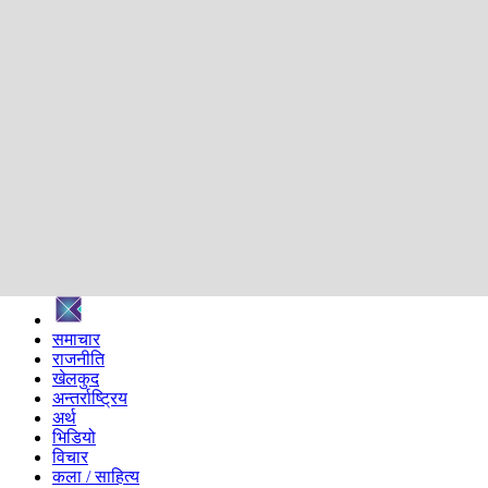
शिक्षा
स्वास्थ्य
अन्तर्वार्ता
मनोरञ्जन
प्रविधि
निर्वाचन विशेष
सम्पादकीय
समाज
ब्लग
अन्य
प्रदेश
समाचार
राजनीति
खेलकुद
अन्तर्राष्ट्रिय
अर्थ
भिडियो
विचार
कला / साहित्य