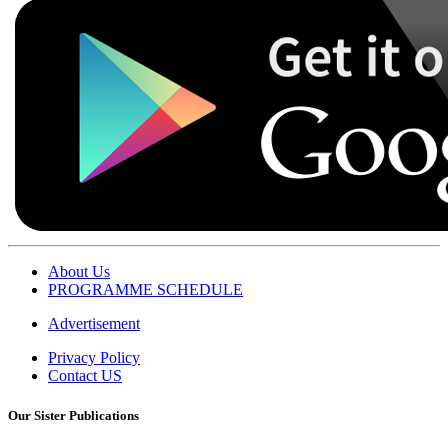
About Us
PROGRAMME SCHEDULE
Advertisement
Privacy Policy
Contact US
Our Sister Publications