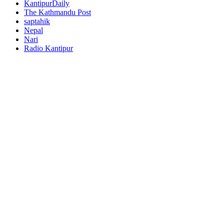
KantipurDaily
The Kathmandu Post
saptahik
Nepal
Nari
Radio Kantipur