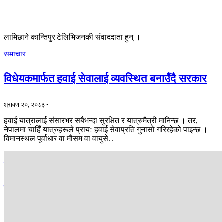
लामिछाने कान्तिपुर टेलिभिजनकी संवाददाता हुन् ।
समाचार
विधेयकमार्फत हवाई सेवालाई व्यवस्थित बनाउँदै सरकार
श्रावण २०, २०८३ •
हवाई यात्रालाई संसारभर सबैभन्दा सुरक्षित र यात्रुमैत्री मानिन्छ । तर,
नेपालमा चाहिँ यात्रुहरूले प्रायः हवाई सेवाप्रति गुनासो गरिरहेको पाइन्छ ।
विमानस्थल पूर्वाधार वा मौसम वा वायुसे...
समाचार
सरकारलाई प्रश्न गर्ने सांसद किन घट्दै गए ?
श्रावण १७, २०८३ •