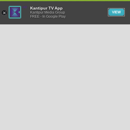
Kantipur TV App
VIEW
Kantipur Media Group
FREE - In Google Play
समाचार
राजनीति
खेलकुद
अन्तर्राष्ट्रिय
अर्थ
भिडियो
विचार
कला / साहित्य
अन्य