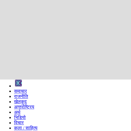
शिक्षा
स्वास्थ्य
अन्तर्वार्ता
मनोरञ्जन
प्रविधि
निर्वाचन विशेष
सम्पादकीय
समाज
ब्लग
अन्य
प्रदेश
समाचार
राजनीति
खेलकुद
अन्तर्राष्ट्रिय
अर्थ
भिडियो
विचार
कला / साहित्य