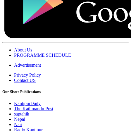
About Us
PROGRAMME SCHEDULE
Advertisement
Privacy Policy
Contact US
Our Sister Publications
KantipurDaily
The Kathmandu Post
saptahik
Nepal
Nari
Radio Kantipur