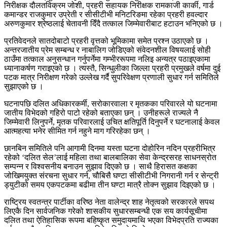
निरीक्षक दौलतविक्रम जोशी, प्रहरी सहायक निरीक्षक रामकाजी कार्की, गार्ड
कमान्डर राजकुमार उप्रेती र सीसीटीभी मनिटरिङमा रहेका प्रहरी हवल्दार
अरुणकुमार श्रेष्ठलाई चेतावनी दिँदै तत्काल जिम्मेवारीबाट हटाउन भनिएको छ ।
प्रतिवेदनले सातदोबाटो प्रहरी वृत्तको भूमिकामा समेत प्रश्न उठाएको छ ।
अन्तरजातीय प्रेम सम्बन्ध र नाबालिग जोडिएको संवेदनशील विषयलाई सोही
ठाउँमा तत्काल अनुसन्धान गर्नुपर्नेमा गम्भीररूपमा नलिइ अन्यत्र पठाइएकामा
ध्यानाकर्षण गराइएको छ । त्यस्तै, सिन्धुलीका जिल्ला प्रहरी प्रमुखले वर्षमा दुई
पटक मात्र निरीक्षण गरेको उल्लेख गर्दै सुपरिवेक्षण प्रणाली सुधार गर्न समितिले
सुझाएको छ ।
घटनापछि दलित अधिकारकर्मी, सरोकारवाला र मृतकका परिवारले यो घटनामा
जातीय विभेदको गहिरो पाटो रहेको बताएका छन् । उनीहरूले राज्यले नै
जिम्मेवारी लिनुपर्ने, मृतक परिवारलाई उचित क्षतिपूर्ति दिनुपर्ने र घटनालाई केवल
आत्महत्या भनेर सीमित गर्न नहुने माग गरिरहेका छन् ।
छानबिन समितिले पनि आगामी दिनमा यस्ता घटना दोहोरिन नदिन प्रहरीभित्र
रहेको ‘दलित सेल’लाई महिला तथा बालबालिका सेवा केन्द्रसरह साधनस्रोत
सम्पन्न र विश्वसनीय बनाउन सुझाव दिएको छ । साथै हिरासत कक्षका
जोखिमयुक्त संरचना सुधार गर्न, चौबिसै घण्टा सीसीटीभी निगरानी गर्न र सेन्ट्री
ड्युटीको समय एकपटकमा बढीमा तीन घण्टा मात्रै तोक्न सुझाव दिइएको छ ।
राष्ट्रिय स्वतन्त्र पार्टीका वरिष्ठ नेता वालेन्द्र शाह नेतृत्वको सरकारले सपथ
लिएकै दिन सार्वजनिक गरेको शासकीय सुधारसम्बन्धी एक सय कार्यसूचीमा
दलित तथा ऐतिहासिक रूपमा बहिष्कृत समुदायमाथि भएका विभेदप्रति राज्यका