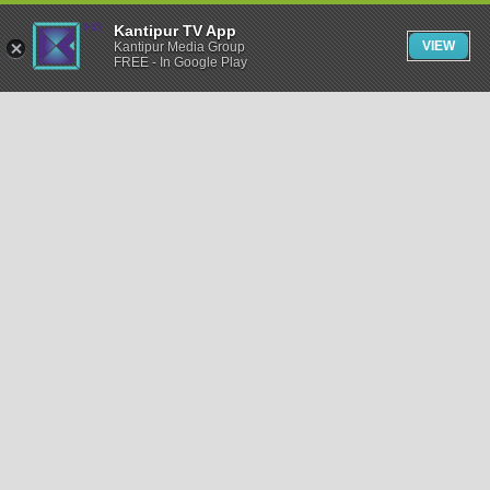
Kantipur TV App
VIEW
Kantipur Media Group
FREE - In Google Play
समाचार
राजनीति
खेलकुद
अन्तर्राष्ट्रिय
अर्थ
भिडियो
विचार
कला / साहित्य
अन्य