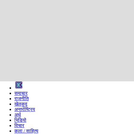
शिक्षा
स्वास्थ्य
अन्तर्वार्ता
मनोरञ्जन
प्रविधि
निर्वाचन विशेष
सम्पादकीय
समाज
ब्लग
अन्य
प्रदेश
समाचार
राजनीति
खेलकुद
अन्तर्राष्ट्रिय
अर्थ
भिडियो
विचार
कला / साहित्य