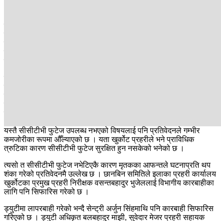
अवस्थामा विक भेटिएका थिए । मृत्यु शंकास्पद भएको भन्दै परिवार, दलित
अधिकारकर्मीहरू र सत्ताधारी सांसदहरू नै सडकमा उत्रिएका थिए । संघीय
सांसद खगेन्द्र सुनार, रिमा विश्वकर्मा, सुष्मा स्वर्णकार, आशिष गजुरेललगायत
जिल्ला प्रशासन कार्यालय सिन्धुलीको मूलढोकामै धर्ना बसेका थिए । चौतर्फी
दबाबपछि नेपाल प्रहरीले डीआईजी दिनेश आचार्यको नेतृत्वमा पाँच सदस्यीय
छानबिन समिति गठन गरेको थियो । यही समितिले सार्वजनिक गरेको
प्रतिवेदनले प्रहरीलाई गैरजिम्मेवार भएको उल्लेख गरेको हो ।
प्रतिवेदनमा पोस्टमोर्टम रिपोर्ट र परिस्थितिजन्य प्रमाणका आधारमा मृत्युको
कारण आत्महत्या नै देखिएको उल्लेख छ । यद्यपि थुनुवाको निगरानीका लागि
डेडिकेटेड सुरक्षाकर्मी नखटाइएको, हिरासत व्यवस्थापन अधिकृत बिदामा रहँदा
वैकल्पिक व्यवस्था नगरिएको र लामो समयसम्म थुनुवाको नियमित निगरानीसमेत
नगरिएको प्रतिवेदनमा उल्लेख छ ।
यस्तै सीसीटीभी फुटेज उपलब्ध नभएको विषयलाई पनि प्रतिवेदनले गम्भीर
कमजोरीका रूपमा औँल्याएको छ । यता खुर्कोट प्रहरीले भने प्राविधिक
त्रुटिका कारण सीसीटीभी फुटेज सुरक्षित हुन नसकेको भनेको छ ।
त्यसो त सीसीटीभी फुटेज नभेटिएकै कारण मृतकका आफन्तले घटनाप्रति थप
शंका गरेको प्रतिवेदनमै उल्लेख छ । छानबिन समितिले इलाका प्रहरी कार्यालय
खुर्कोटका प्रमुख प्रहरी निरीक्षक वसन्तबहादुर भुजेललाई विभागीय कारबाहीका
लागि पनि सिफारिस गरेको छ ।
ड्युटीमा लापरबाही गरेको भन्दै सेन्ट्री अर्जुन सिंहमाथि पनि कारबाही सिफारिस
गरिएको छ । ड्युटी अधिकृत बलबहादुर माझी, सुवेदार मेजर प्रहरी सहायक