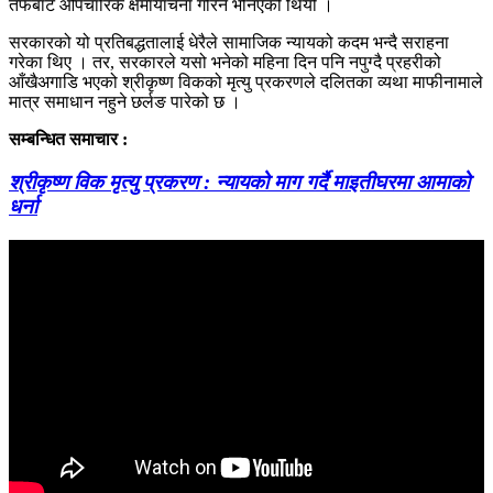
तर्फबाट औपचारिक क्षमायाचना गरिने भनिएको थियो ।
सरकारको यो प्रतिबद्धतालाई धेरैले सामाजिक न्यायको कदम भन्दै सराहना
गरेका थिए । तर, सरकारले यसो भनेको महिना दिन पनि नपुग्दै प्रहरीको
आँखैअगाडि भएको श्रीकृष्ण विकको मृत्यु प्रकरणले दलितका व्यथा माफीनामाले
मात्र समाधान नहुने छर्लङ पारेको छ ।
सम्बन्धित समाचार :
श्रीकृष्ण विक मृत्यु प्रकरण : न्यायको माग गर्दै माइतीघरमा आमाको
धर्ना