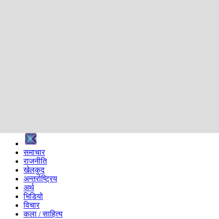
शिक्षा
स्वास्थ्य
अन्तर्वार्ता
मनोरञ्जन
प्रविधि
निर्वाचन विशेष
सम्पादकीय
समाज
ब्लग
अन्य
प्रदेश
समाचार
राजनीति
खेलकुद
अन्तर्राष्ट्रिय
अर्थ
भिडियो
विचार
कला / साहित्य