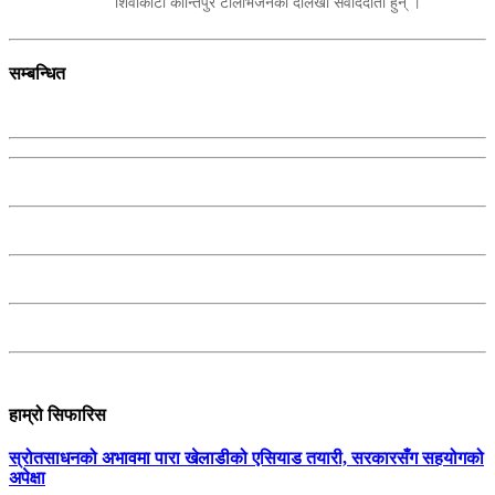
शिवाकोटी कान्तिपुर टेलिभिजनका दोलखा संवाददाता हुन् ।
सम्बन्धित
हाम्रो सिफारिस
स्रोतसाधनको अभावमा पारा खेलाडीको एसियाड तयारी, सरकारसँग सहयोगको
अपेक्षा