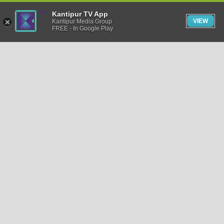
Kantipur TV App
VIEW
Kantipur Media Group
FREE - In Google Play
समाचार
राजनीति
खेलकुद
अन्तर्राष्ट्रिय
अर्थ
भिडियो
विचार
कला / साहित्य
अन्य