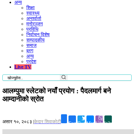
अन्य
शिक्षा
स्वास्थ्य
अन्तर्वार्ता
मनोरञ्जन
प्रविधि
निर्वाचन विशेष
सम्पादकीय
समाज
ब्लग
अन्य
प्रदेश
Live TV
आलम्पुमा स्लेटको नयाँ प्रयोग : पैदलमार्ग बने
आम्दानीको स्रोत
असार १०, २०८३
|
केदार शिवाकोटी
Facebook
Twitter
Messenger
Viber
Whatsapp