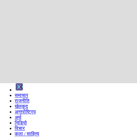
शिक्षा
स्वास्थ्य
अन्तर्वार्ता
मनोरञ्जन
प्रविधि
निर्वाचन विशेष
सम्पादकीय
समाज
ब्लग
अन्य
प्रदेश
समाचार
राजनीति
खेलकुद
अन्तर्राष्ट्रिय
अर्थ
भिडियो
विचार
कला / साहित्य