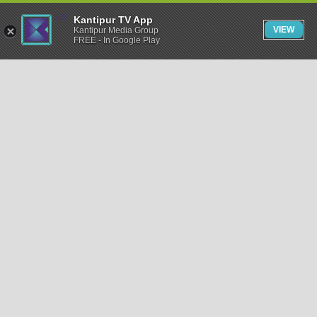
Kantipur TV App
VIEW
Kantipur Media Group
FREE - In Google Play
समाचार
राजनीति
खेलकुद
अन्तर्राष्ट्रिय
अर्थ
भिडियो
विचार
कला / साहित्य
अन्य