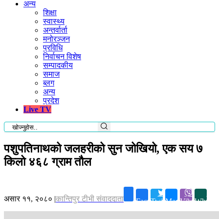
अन्य
शिक्षा
स्वास्थ्य
अन्तर्वार्ता
मनोरञ्जन
प्रविधि
निर्वाचन विशेष
सम्पादकीय
समाज
ब्लग
अन्य
प्रदेश
Live TV
पशुपतिनाथको जलहरीको सुन जोखियो, एक सय ७
किलो ४६८ ग्राम तौल
असार ११, २०८०
|
कान्तिपुर टीभी संवाददाता
Facebook
Twitter
Messenger
Viber
Whatsa