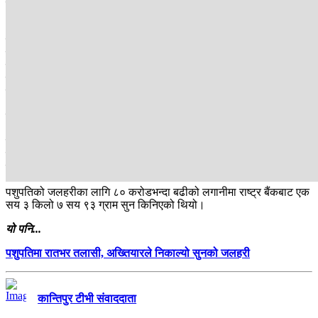
छ ।
२०७७ साल माघ १२ गते तत्कालीन प्रधानमन्त्री केपी शर्मा ओलीले
पशुपतिनाथमा संकल्प पूजा गरेर एक अर्बको जलहरी राख्ने घोषणापछि १ सय ८
किलोको जलहरी राखिएको थियो । त्यसमा सरकारले ३० करोड रुपैयाँ दिने
निर्णय गरेको थियो भने पशुपति क्षेत्र विकास कोषले ५० करोड रुपैयाँ थपेर
सुनको जलहरी राख्ने निर्णय भएको थियो । यो निर्णयसँगै २०७७ फागुन ११ गते
जलहरी राखिएको थियो ।
जलहरी राख्न तत्कालीन कोषाध्यक्ष मिलन थापाको नेतृत्वमा समिति बनेको थियो
। तर राखिएको तीन दिनमै चुँडिएपछि गुणस्तरमा प्रश्न उठेको थियो भने एक
सय ८ किलो सुन राखिएको भनिएपनि ११ किलो कम राखिएको भन्दै अख्तियारमा
उजुरी परेको थियो । महालेखा परीक्षकको प्रतिवेदनमासमेत जलहरीमा ११
किलो सुनको हिसाब नदेखिएको उल्लेख छ ।
पशुपतिको जलहरीका लागि ८० करोडभन्दा बढीको लगानीमा राष्ट्र बैंकबाट एक
सय ३ किलो ७ सय ९३ ग्राम सुन किनिएको थियो।
यो पनि...
पशुपतिमा रातभर तलासी, अख्तियारले निकाल्यो सुनको जलहरी
कान्तिपुर टीभी संवाददाता