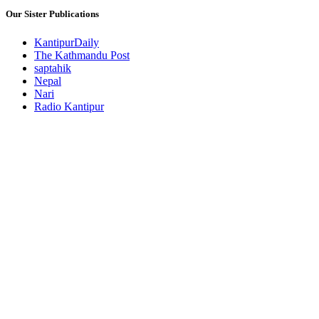
Our Sister Publications
KantipurDaily
The Kathmandu Post
saptahik
Nepal
Nari
Radio Kantipur