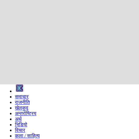
शिक्षा
स्वास्थ्य
अन्तर्वार्ता
मनोरञ्जन
प्रविधि
निर्वाचन विशेष
सम्पादकीय
समाज
ब्लग
अन्य
प्रदेश
समाचार
राजनीति
खेलकुद
अन्तर्राष्ट्रिय
अर्थ
भिडियो
विचार
कला / साहित्य