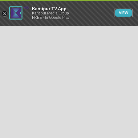
Kantipur TV App
VIEW
Kantipur Media Group
FREE - In Google Play
समाचार
राजनीति
खेलकुद
अन्तर्राष्ट्रिय
अर्थ
भिडियो
विचार
कला / साहित्य
अन्य