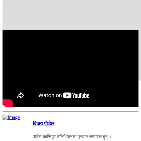
गर्न र बलियो बनाउन सकिन्छ ?
आजको सामाजिक सुरक्षा बहसमा हामी यही विषयमा नेपाल सरकारका पूर्वसचिव
महेश दाहाल, प्रतिनिधि सभा सदस्य डिला संग्रौला र राष्ट्रिय योजना आयोगका
पूर्व उपाध्यक्ष मीनबहादुर शाहीसँग छलफल गर्दैछौं ।
विजय पौडेल
पौडेल कान्तिपुर टेलिभिजनका प्रधान सम्पादक हुन् ।