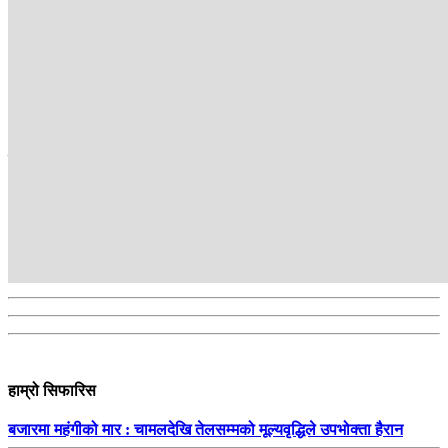
कान्तिपुर टीभी संवाददाता
Kantipur TV HD, the most popular TV channel in Nepal, brings
Nepal to its audiences. Its programmes provide in-depth analyses
about the issues of the day and reflect the people’s voice.
सम्बन्धित
हाम्रो सिफारिस
बजारमा महंगीको मार : चामलदेखि तेलसम्मको मूल्यवृद्धिले उपभोक्ता हैरान