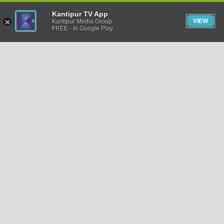
Kantipur TV App
VIEW
Kantipur Media Group
FREE - In Google Play
समाचार
राजनीति
खेलकुद
अन्तर्राष्ट्रिय
अर्थ
भिडियो
विचार
कला / साहित्य
अन्य