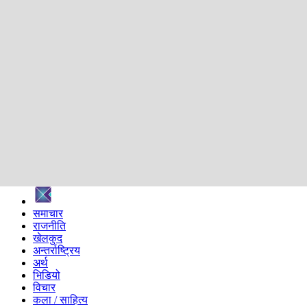
शिक्षा
स्वास्थ्य
अन्तर्वार्ता
मनोरञ्जन
प्रविधि
निर्वाचन विशेष
सम्पादकीय
समाज
ब्लग
अन्य
प्रदेश
समाचार
राजनीति
खेलकुद
अन्तर्राष्ट्रिय
अर्थ
भिडियो
विचार
कला / साहित्य