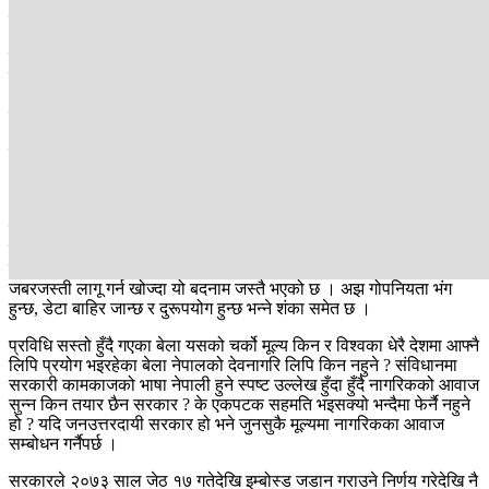
सरकारी निर्णयबमोजिको लिपि र मूल्यमा इम्बोस्ड जोड । प्रविधिको सुस्त
गतिमा भने उसको जवाफ पनि सुस्त र टालटुले नै छ ।
इम्बोस्ड नम्बर प्लेट चाहिन्छ कि चाहिँदैन ? यो प्रश्नमा अधिकांश नागरिकको मत
छ- चाहिन्छ । इम्बोस्ड डिजिटल प्रविधिको स्मार्ट नम्बर प्लेट हो । मुलुकको
‘डिजिटलाइजेसन’ लाई तीव्रता दिन इम्बोस्ड नम्बर प्लेटको अवधारणा अघि
सारिएको हो । यो समयानुकूल पनि छ ।
यसमा रेडियो फ्रिक्वेन्सी आइडेन्टिफिकेसन जडान गरिएको हुन्छ । जसलाई
‘आरएफआईडी ट्रयाकिङ गेट’ मा राखिएको ‘डिभाइस’ ले ‘ट्रयाक’ गर्न सक्छ
। सवारीसाधनको विवरण थाहा पाउन सकिन्छ ।
त्यति मात्र नभएर यातायात व्यवस्थालाई वैज्ञानिक बनाउने, सुरक्षा, चोरी पैठारी
रोक्न तथा कर असुलीमा सहज हुनेछ । सवारी आवागमनको तथ्यांकलाई पनि
व्यवस्थित र विश्वसनीय बनाउँछ । तर सरकारको अपारदर्शी निर्णय र
जबरजस्ती लागू गर्न खोज्दा यो बदनाम जस्तै भएको छ । अझ गोपनियता भंग
हुन्छ, डेटा बाहिर जान्छ र दुरूपयोग हुन्छ भन्ने शंका समेत छ ।
प्रविधि सस्तो हुँदै गएका बेला यसको चर्को मूल्य किन र विश्वका धेरै देशमा आफ्नै
लिपि प्रयोग भइरहेका बेला नेपालको देवनागरि लिपि किन नहुने ? संविधानमा
सरकारी कामकाजको भाषा नेपाली हुने स्पष्ट उल्लेख हुँदा हुँदै नागरिकको आवाज
सुन्न किन तयार छैन सरकार ? के एकपटक सहमति भइसक्यो भन्दैमा फेर्नै नहुने
हो ? यदि जनउत्तरदायी सरकार हो भने जुनसुकै मूल्यमा नागरिकका आवाज
सम्बोधन गर्नैपर्छ ।
सरकारले २०७३ साल जेठ १७ गतेदेखि इम्बोस्ड जडान गराउने निर्णय गरेदेखि नै