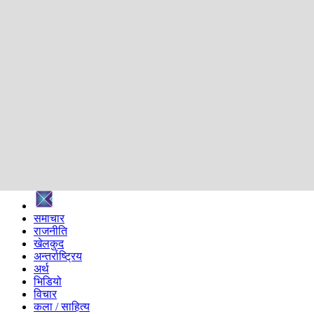
शिक्षा
स्वास्थ्य
अन्तर्वार्ता
मनोरञ्जन
प्रविधि
निर्वाचन विशेष
सम्पादकीय
समाज
ब्लग
अन्य
प्रदेश
समाचार
राजनीति
खेलकुद
अन्तर्राष्ट्रिय
अर्थ
भिडियो
विचार
कला / साहित्य