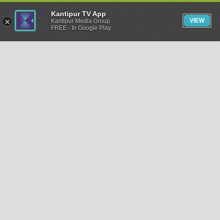
Kantipur TV App
VIEW
Kantipur Media Group
FREE - In Google Play
समाचार
राजनीति
खेलकुद
अन्तर्राष्ट्रिय
अर्थ
भिडियो
विचार
कला / साहित्य
अन्य