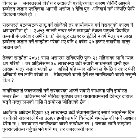
विवाद छ । जनस्तरको विरोध र अदालती प्रक्रियाका कारण रोकिँदै आएको
इम्बोस्ड जडान प्रक्रिया आगामी असोज १ देखि पुनः अनिवार्य गर्ने भनेपछि फेरि
विवादमा परेको हो ।
सरकारले पटकपटक लागू गर्न खोजेको तर कार्यान्वयन गर्न नसक्नुको कारण नै
अपादरर्शीता हो । २०७३ सालमै नम्बर प्लेट छपाइको ठेक्का पाएको विवादित
कम्पनी बंगलादेश र अमेरिकाको डेकाटुर टाइगर आईटीले ५ वर्षभित्र २५ लाख
इम्बोस्ड जडान गर्ने सम्झौता गरेको भए पनि ६ वर्षमा २५ हजार सवारीमा मात्र
जडान गर्‍यो ।
ठेक्का सम्झौता २०७८ साल असारमा सकिएपछि पुनः २८ महिनाका लागि म्याद
थप गरियो । तर अहिलेसम्म ६० लाखभन्दा बढी सवारी साधनमध्ये झन्डै एक
लाखमा मात्र जडान भएको छ । अहिले यहि म्याद सकिन लागेपछि सरकार फेरि
अनिवार्य गर्न लागि परेको छ । ठेकेदारको चासो हेर्ने तर नागरिकको चासो नसुन्ने
किन ?
नागरिकलाई जबरजस्ती गर्ने सरकारका आफ्नै सवारी साधनमा पनि इम्बोस्ड
नम्बर छैन । कतिसम्म भने भौतिक पूर्वाधार तथा यातायातमन्त्री देवेन्द्र दाहाल
चढ्ने मन्त्रालयको गाडि मै इम्बोस्ड जोडिएको छैन ।
अर्कोतर्फ आवेदन दिएका ३३ लाखभन्दा बढी सेवाग्राहीलाई स्मार्ट लाइसेन्स दिन
नसकेको सरकारले पैसा उठाएर इम्बोस्ड पनि चिर्कटोमै थमाउँछ की भन्ने आशंका
धेरैमा छ । यसकारण नागरिकका चासो सम्बोधन गर । यसका लागि सम्झौता
पुनरावलोकन गर्नुपर्छ भने पनि गर, तर जबरजस्ती नगर ।