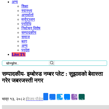
अन्य
शिक्षा
स्वास्थ्य
अन्तर्वार्ता
मनोरञ्जन
प्रविधि
निर्वाचन विशेष
सम्पादकीय
समाज
ब्लग
अन्य
प्रदेश
Live TV
सम्पादकीय- इम्बोस्ड नम्बर प्लेट : सुझावको बेवास्ता
गरेर जबरजस्ती नगर
भाद्र १३, २०८२
|
विजय पौडेल
Facebook
Twitter
Messenger
Viber
Whatsapp