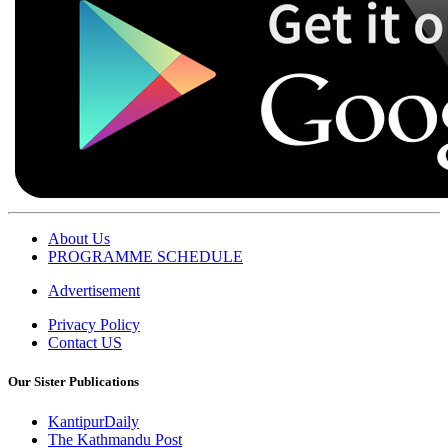
About Us
PROGRAMME SCHEDULE
Advertisement
Privacy Policy
Contact US
Our Sister Publications
KantipurDaily
The Kathmandu Post