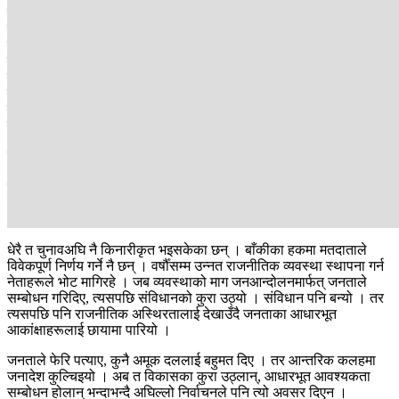
जब निर्णय स्वतन्त्र मतदाताको हातमा हुन्छ, तब निर्णय सही हुन्छ भन्ने
लोकतान्त्रिक प्रणालीको विश्वास हो । फागुन २१ मा हामीले यो मान्यतालाई
यथार्थमा बदल्नुपर्नेछ । यसपटक चुनावले केही नवीन निर्णयहरू गर्नेछ । केही
विरासतहरू ढल्नेछन्, केही परीक्षण असफल हुनेछन् । नसोचिएका र अपेक्षा
नगरिएका पात्रहरू राजनीतिको मियो बनेर उदाउन सक्नेछन् । नयाँ पुस्तासँगै
नवीन सोच र प्रवृत्ति पनि स्थापित हुनेछन् । तर सँगै मतदातालाई डर पनि छ,
परिवर्तनको दौडमा यथास्थितिहरू त ढल्लान् तर कतै नयाँ अस्थिरताको
बीजारोपण हुने त होइन ?
नयाँ संस्कारको उदय हुँदा केही जोगाइराख्नुपर्ने संवाद र सहअस्तित्वको वातावरण
भत्कने त होइन ? लोकतन्त्रका स्थापित मानक इतिहासमै सीमित हुने त होइन ?
हुन त लोकतन्त्रमा निषेधको कुरा हुँदैन । तर यो निर्वाचनले सम्भवतः ठूला
भनिएका, शीर्ष र वर्षौँदेखि राज्यसत्तामा रजगज चलाइरहेका धेरैलाई एकैपटक
असान्दर्भिक बनाउँदै छ ।
धेरै त चुनावअघि नै किनारीकृत भइसकेका छन् । बाँकीका हकमा मतदाताले
विवेकपूर्ण निर्णय गर्ने नै छन् । वर्षौँसम्म उन्नत राजनीतिक व्यवस्था स्थापना गर्न
नेताहरूले भोट मागिरहे । जब व्यवस्थाको माग जनआन्दोलनमार्फत् जनताले
सम्बोधन गरिदिए, त्यसपछि संविधानको कुरा उठ्यो । संविधान पनि बन्यो । तर
त्यसपछि पनि राजनीतिक अस्थिरतालाई देखाउँदै जनताका आधारभूत
आकांक्षाहरूलाई छायामा पारियो ।
जनताले फेरि पत्याए, कुनै अमूक दललाई बहुमत दिए । तर आन्तरिक कलहमा
जनादेश कुल्चिइयो । अब त विकासका कुरा उठ्लान्, आधारभूत आवश्यकता
सम्बोधन होलान् भन्दाभन्दै अघिल्लो निर्वाचनले पनि त्यो अवसर दिएन ।