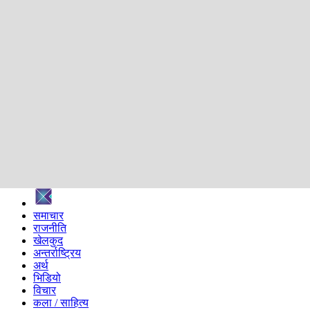
शिक्षा
स्वास्थ्य
अन्तर्वार्ता
मनोरञ्जन
प्रविधि
निर्वाचन विशेष
सम्पादकीय
समाज
ब्लग
अन्य
प्रदेश
समाचार
राजनीति
खेलकुद
अन्तर्राष्ट्रिय
अर्थ
भिडियो
विचार
कला / साहित्य