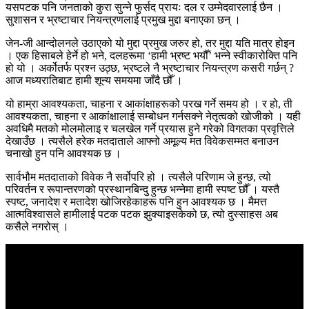
यसपटक पनि जनताको कुरा सुन्ने फुर्सद प्रायः दल र उम्मेदवारलाई छैन ।
सुशासन र भ्रष्टाचार नियन्त्रणलाई प्रमुख मुद्दा बनाएका छन् ।
जेन-जी आन्दोलनले उठाएको यो मुद्दा प्रमुख जरुर हो, तर मुद्दा यति मात्र होइन
। एक हिसाबले हेर्ने हो भने, दलहरूमा ‘हामी भ्रष्ट भयौँ’ भन्ने स्वीकारोक्ति पनि
हो यो । अर्कोतर्फ प्रश्न उठ्छ, भ्रष्टले नै भ्रष्टाचार नियन्त्रण कसरी गर्छन् ?
आज मध्यरातिबाट हामी शून्य समयमा जाँदै छौँ ।
यो हाम्रा आवश्यकता, चाहना र आकांक्षाहरूको परख गर्ने समय हो । र हो, ती
आवश्यकता, चाहना र आकांक्षालाई सम्बोधन गर्नसक्ने नेतृत्वको खोजीको । यही
अवधिमै मतको मोलमोलाइ र चलखेल गर्ने प्रयास हुने गरेको विगतका प्रवृत्तिले
देखाउँछ । त्यसैले हरेक मतदाताले आफ्नो अमूल्य मत विवेकसम्मत बनाउन
चनाखो हुन पनि आवश्यक छ ।
सार्वभौम मतदाताको विवेक नै सर्वोपरि हो । त्यसैले परिणाम जे हुन्छ, त्यो
परिवर्तन र रूपान्तरणको प्रस्थानबिन्दु हुन्छ भन्नेमा हामी स्पष्ट छौँ । यस्तै
स्पष्ट, जनादेश र मतादेश खोजिरहेकाहरू पनि हुन आवश्यक छ । मैमत्त
आत्मविश्वासले हामीलाई पटक पटक झुक्याइसकेको छ, त्यो दुस्साहस अब
कसैले नगरोस् ।