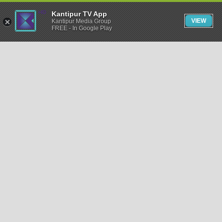
Kantipur TV App
VIEW
Kantipur Media Group
FREE - In Google Play
समाचार
राजनीति
खेलकुद
अन्तर्राष्ट्रिय
अर्थ
भिडियो
विचार
कला / साहित्य
अन्य