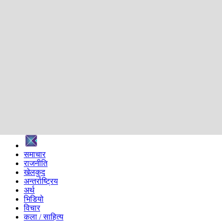
शिक्षा
स्वास्थ्य
अन्तर्वार्ता
मनोरञ्जन
प्रविधि
निर्वाचन विशेष
सम्पादकीय
समाज
ब्लग
अन्य
प्रदेश
समाचार
राजनीति
खेलकुद
अन्तर्राष्ट्रिय
अर्थ
भिडियो
विचार
कला / साहित्य