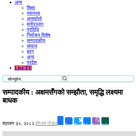
अन्य
शिक्षा
स्वास्थ्य
अन्तर्वार्ता
मनोरञ्जन
प्रविधि
निर्वाचन विशेष
सम्पादकीय
समाज
ब्लग
अन्य
प्रदेश
Live TV
सम्पादकीय : अक्षमसँगको सम्झौता, समृद्धि लक्ष्यमा
बाधक
श्रावण ३०, २०८२
|
विजय पौडेल
Facebook
Twitter
Messenger
Viber
Whatsapp