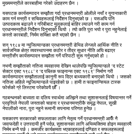
मुख्यमन्त्रीले कारबाहीमा गरेको उदाहरण छैन ।
यसपटक कार्यसम्पादन सम्झौता गर्दा प्रधानमन्त्री ओलीले नयाँ र युगान्तकारी
काम गर्न मन्त्री र सचिवहरूलाई निर्देशन दिनुभएको छ । यसअघि पनि
उत्पादकत्व बढाउने र गरिबीबाट मुलुकलाई बाहिर ल्याउने गरी काम गर्न
प्रधानमन्त्रीले निर्देशन दिनुभएको थियो । त्यो कति पुरा भयो र पुरा नहुनेलाई
कस्तो कारबाही, निर्मम समिक्षा कतै भएको छैन ।
सन् १९८४ मा न्युजिल्यान्डका प्रधानमन्त्री डेभिड लेन्जले आर्थिक नीति र
सार्वजनिक क्षेत्र व्यवस्थापनमा कठोर र तीव्र सुधार नीति अघि बढाएर
मन्त्रीसँग कार्यसम्पादन सम्झौता गर्ने परिपाटी सुरू गर्नुभएको हो ।
नभन्दै सम्झौताको नतिजा व्यवहारमा देखिन थालेपछि न्युजिल्यान्डले ‘द स्टेट
सेक्टर एक्ट १९८८’ र ‘द पब्लिक फाइनान्स एक्ट १९८९’ निर्माण गरी
कार्यसम्पादन सम्झौतालाई कानुनी रूप दिएर बाध्यकारी बनाएको थियो । जसको
नतिजा अहिले न्यूजिल्यान्डले पाइरहेको छ । हामी त फाइनान्सियल टास्क
फोर्सको ग्रे लिस्टमा परेकोपर्‍यै छौँ ।
गठबन्धनको बाध्यता वा दलिय स्वार्थमा अल्झिने तथा सुशासनलाई विषयान्तर गर्ने
प्रवृत्तिले नेपाली जनताको चाहना र प्रधानमन्त्रीकै समृद्ध नेपाल, सुखी
नेपालीको नारा, पुरा नहुने रूमानी सपनामा परिणत हुनेछ ।
यसकारण सरकारको सफलताका लागि नेतृत्व गर्ने प्रधानमन्त्री आफैँ नै
जवाफदेही र उत्तरदायी हुनै पर्दछ, सुशासनका लागि अभिव्यक्तिमा होइन व्यवहारमै
निर्मम बन्नै पर्छ । कमजोर कार्यक्षमता भएकाहरुलाई दण्डित र सफलहरूलाई