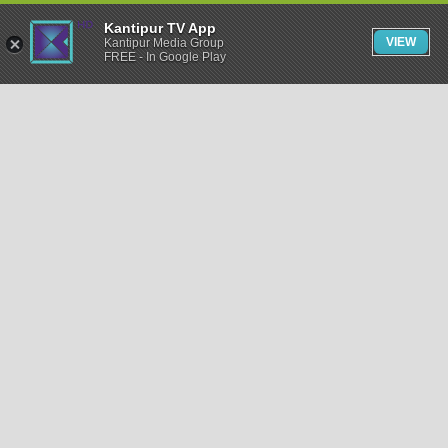
Kantipur TV App
VIEW
Kantipur Media Group
FREE - In Google Play
समाचार
राजनीति
खेलकुद
अन्तर्राष्ट्रिय
अर्थ
भिडियो
विचार
कला / साहित्य
अन्य