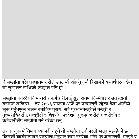
प्राप्त गर्न जवाफदेही बनाउनु हो । तर गत वर्ष गरिएको सम्झौताअनुसार प्राय:
मन्त्रीले जिम्मेवारी शतप्रतिशत पूरा गर्न सकेनन् ।
बरू, मन्त्रीहरू धमाधम भ्रष्टाचार र अनियमितताका प्रकरणमा मुछिए ।
अनियमिताको आरोप लागेका र तोकिएको कार्यसम्पादन गर्न नसक्ने मन्त्रीलाई
प्रधानमन्त्रीले न कारबाही गर्न सक्नुभयो न त हटाउन नै ।
मन्त्रीहरूको कार्यक्षमता कमजोर हुँदा वा विवादमा पर्दा प्रधानमन्त्री पनि
कार्यसम्पादनमा कमजोर देखिनु भएको छ । यसको पुष्टि बेलाबेला मन्त्री र
कर्मचारीलक्षित प्रधानमन्त्रीको आक्रोस र चेतावनीयुक्त अभिव्यक्तिले पनि गर्छ
।
प्रधानमन्त्री आफैले आँखा चिम्लेर संरक्षण गर्नु भएको हो वा अन्य कुनै बाध्यता,
यस वर्षका लागि पनि तिनै अक्षमहरू र सार्वभौम संसद्लाई नै चुनौती दिँदै आएका
मुख्यसचिवसँग फेरी कार्यसम्पादन सम्झौता गर्नुभएको छ । प्रश्न उठेकाहरूसँग
नै सम्झौता गरेर प्रधानमन्त्रीले उपलब्धी खोज्नु कुनै हिसाबले यथार्थपरक छैन ।
यो सुशासन माथिको उपहास पनि हो ।
सम्झौता नगररै पनि मन्त्री र कर्मचारीलाई सुशासनमा जिम्मेवार र उत्तरदायी
बनाउन सकिन्छ । तर २०७६ सालमा आफैं प्रधानमन्त्री रहेका बेला ओलीले
सुरू गर्नुभएको चलन बमोजिम प्रायः सबै प्रधानमन्त्रीले मन्त्री र
मुख्यसचिवसँग, मन्त्रीले सचिवसँग, प्रदेशमा मुख्यमन्त्रीले मन्त्रीसँग र
कर्मचारीसँग सम्झौता गर्ने गरेका छन् ।
तर कानुनबमोजिम बाध्यकारी नहुने यो सम्झौता ढर्राजस्तो मात्र भइरहेको छ ।
किनकी कार्यसम्पादन सम्झौताअनुसार काम नगरेको भनेर प्रधानमन्त्री, मन्त्री र