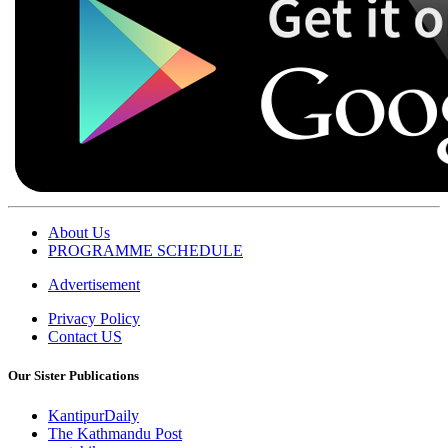
About Us
PROGRAMME SCHEDULE
Advertisement
Privacy Policy
Contact US
Our Sister Publications
KantipurDaily
The Kathmandu Post