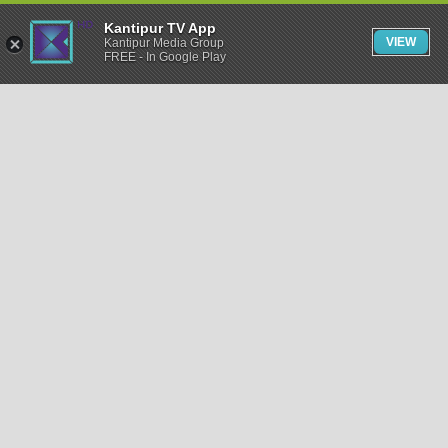
Kantipur TV App
VIEW
Kantipur Media Group
FREE - In Google Play
समाचार
राजनीति
खेलकुद
अन्तर्राष्ट्रिय
अर्थ
भिडियो
विचार
कला / साहित्य
अन्य