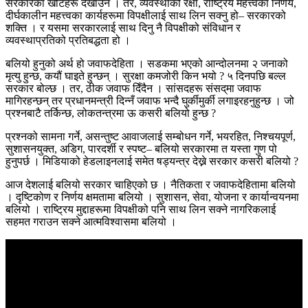
सरकारका खोटहरू देखाउने । तर, व्यवस्थाको रक्षा, राष्ट्रिय महत्त्वका निर्णय,
दीर्घकालीन महत्त्वका कार्यहरूमा विपक्षीलाई साथ लिन सक्नु हो– सरकारको
शक्ति । र यसमा सरकारलाई साथ दिनु नै विपक्षीको संविधान र
व्यवस्थाप्रतिको प्रतिबद्धता हो ।
बलियो हुनुको अर्थ हो जवाफदेहिता । सडकमा भएको आन्दोलनमा २ जनाको
मृत्यु हुन्छ, कयौं घाइते हुन्छन् । सुरक्षा कमजोरी किन भयो ? ५ दिनपछि बल्ल
सरकार बोल्छ । तर, ठीक जवाफ दिँदैन । सांसदहरू संसद्‌मा जवाफ
मागिरहन्छन् तर प्रधानमन्त्री दिन्नँ जवाफ भन्दै घुर्कीमुर्की लगाइरहनुहुन्छ । जो
प्रश्नबाटै तर्किन्छ, लोकतन्त्रमा ऊ कसरी बलियो हुन्छ ?
प्रश्नको सामना गर्ने, असन्तुष्ट आवाजलाई सम्बोधन गर्ने, भयरहित, निश्चयपूर्ण,
सुशासनयुक्त, अडिग, पारदर्शी र स्पष्ट– बलियो सरकारमा त यस्ता गुण पो
हुनुपर्छ । मिडियाको हेडलाइनलाई समेत षड्यन्त्र देख्ने सरकार कसरी बलियो ?
आज देशलाई बलियो सरकार चाहिएको छ । नैतिकता र जवाफदेहितामा बलियो
। दृष्टिकोण र निर्णय क्षमतामा बलियो । सुशासन, सेवा, योजना र कार्यान्वयनमा
बलियो । राष्ट्रिय मुद्दाहरूमा विपक्षीको पनि साथ लिन सक्ने नागरिकलाई
सहमत गराउन सक्ने आत्मविश्वासमा बलियो ।