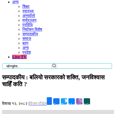
अन्य
शिक्षा
स्वास्थ्य
अन्तर्वार्ता
मनोरञ्जन
प्रविधि
निर्वाचन विशेष
सम्पादकीय
समाज
ब्लग
अन्य
प्रदेश
Live TV
सम्पादकीय : बलियो सरकारको शक्ति, जनविश्वास
चाहिँ कति ?
वैशाख १२, २०८२
|
विजय पौडेल
Facebook
Twitter
Messenger
Viber
Whatsapp