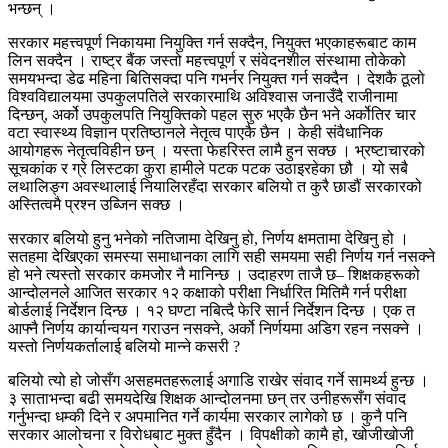
भन्छन् ।
सरकार महत्त्वपूर्ण निकायमा नियुक्ति गर्न सक्दैन, नियुक्त भएकाहरूबाट काम
लिन सक्दैन । राष्ट्र बैंक जस्तो महत्त्वपूर्ण र संवेदनशील संस्थामा तोकेको
समयभन्दा डेढ महिना बितिसक्दा पनि गभर्नर नियुक्त गर्न सक्दैन । देशकै ठूलो
विश्वविद्यालयमा उपकुलपतिले सरकारमाथि अविश्वास जनाउँदै राजीनामा
दिन्छन्, अर्को उपकुलपति नियुक्तिको पहल सुरु भएकै छैन भने अर्कोतिर चार
वटा स्वास्थ्य विज्ञान प्रतिष्ठानले नेतृत्व पाएकै छैन । केही संवैधानिक
आयोगहरू नेतृत्वविहीन छन् । यस्ता फेहरिस्त लामै हुन सक्छ । भ्रष्टाचारको
सूचकांक र ग्रे लिस्टका कुरा हामीले पटक पटक उठाइरहेका छौ । यो सबै
लथालिङ्ग अवस्थालाई नियालिरहँदा सरकार बलियो त कुरै छाडौं सरकारको
अस्तित्वमै प्रश्न उब्जिन सक्छ ।
सरकार बलियो हुनु भनेको नतिजामा देखिनु हो, निर्णय क्षमतामा देखिनु हो ।
सतहमा देखिएका समस्या समाधानका लागि सही समयमा सही निर्णय गर्न नसक्ने
हो भने त्यस्तो सरकार कमजोर नै मानिन्छ । उदाहरण ताजै छ– शिक्षकहरूको
आन्दोलनले आजित सरकार १२ कक्षाको परीक्षा निर्धारित मितिमै गर्न परीक्षा
बोर्डलाई निर्देशन दिन्छ । १२ घण्टा नबित्दै फेरि सार्न निर्देशन दिन्छ । एक त
आफ्नै निर्णय कार्यान्वयन गराउन नसक्ने, अर्को निर्णयमा अडिग रहन नसक्ने ।
यस्तो निर्णयकर्तालाई बलियो मान्ने कसरी ?
बलियो त्यो हो जोसँग असहमतहरूलाई अगाडि राखेर संवाद गर्ने सामर्थ्य हुन्छ ।
३ साताभन्दा बढी समयदेखि शिक्षक आन्दोलनमा छन् तर उनीहरूसँग संवाद
गर्नुभन्दा धम्की दिने र अपमानित गर्ने कार्यमा सरकार लागेको छ । कुनै पनि
सरकार आलोचना र विरोधबाट मुक्त हुँदैन । विपक्षीको कामै हो, खोजीखोजी