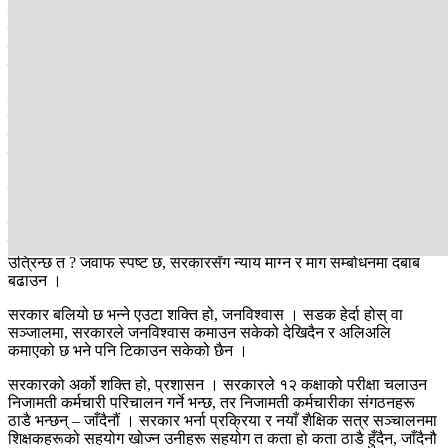
वर्तमान सरकारलाई सुरुदेखि नै बलियो सरकारको रूपमा चित्रण गर्न खोजियो ।
गठबन्धनमा सहभागी दलका नेताले बारम्बार यो सरकारलाई बलियो भनिरहे । तर
सरकार बलियो रहेनछ । किनकि, गठनको साढे ९ महिना बितिसक्दा यो कति
बलियो छ भन्ने कुरा क्रमश: प्रदर्शित हुँदै छ ।
दैनिक जसो दर्जनभन्दा बढी साना ठूला समूहले सडक आन्दोलन गरिरहेका छन् ।
सडकमा आफ्ना माग राखेर उत्रिएका शिक्षक, कर्मचारी, आवासीय चिकित्सक
जस्ता पेशाकर्मी हुन् वा सहकारी, लघुवित्त र जग्गापीडित नै किन नहुन् तथा
सामाजिक न्याय खोज्दै माइतीघरमा प्रायः बाह्रै महिना बसिरहने महिला, दलित,
आदिवासी जनजाति, सुकुम्वासी र श्रमिक लगायत पछाडि पारिएका वर्ग क्षेत्र
समुदाय नै किन नहुन् उनीहरू नागरिकका प्रतिनिधि हुन् ।
जब सरकारले नागरिकलाई बुझ्दैन, तब उनीहरू सडकमा उत्रिन्छन् । नबुझ्नु
एउटा कुरा हो, तर विश्वास महत्त्वपूर्ण हो । आफ्ना माग राखेर कोही किन सडकमा
उत्रिन्छ त ? जवाफ स्पष्ट छ, सरकारसँग न्याय माग्न र माग सम्बोधनमा दबाब
बढाउन ।
सरकार बलियो छ भन्ने एउटा शक्ति हो, जनविश्वास । सडक हेर्दा होस् वा
सञ्जालमा, सरकारले जनविश्वास कमाउन सकेको देखिदैन र अलिअलि
कमाएको छ भने पनि टिकाउन सकेको छैन ।
सरकारको अर्को शक्ति हो, प्रशासन । सरकारले १२ कक्षाको परीक्षा चलाउन
निजामती कर्मचारी परिचालन गर्ने भन्छ, तर निजामती कर्मचारीका संगठनहरू
ठाडै भन्छन् – जाँदैनौं । सरकार भर्ना प्रक्रिया र नयाँ शैक्षिक सत्र सञ्चालनमा
शिक्षकहरूको सहयोग खोज्न उनीहरू सहयोग त कता हो कता ठाडै हुँदैन, जाँदैनौ