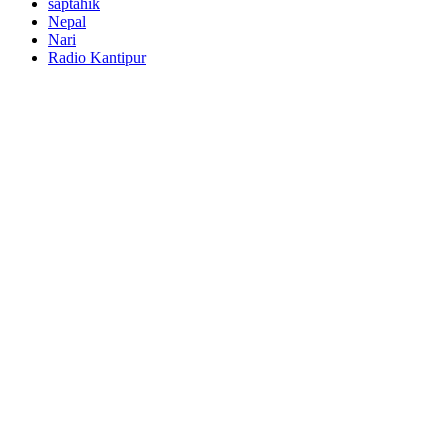
saptahik
Nepal
Nari
Radio Kantipur