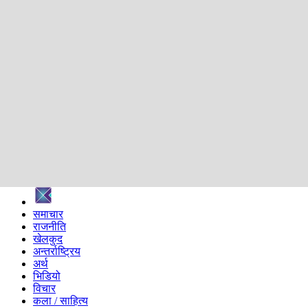
शिक्षा
स्वास्थ्य
अन्तर्वार्ता
मनोरञ्जन
प्रविधि
निर्वाचन विशेष
सम्पादकीय
समाज
ब्लग
अन्य
प्रदेश
समाचार
राजनीति
खेलकुद
अन्तर्राष्ट्रिय
अर्थ
भिडियो
विचार
कला / साहित्य