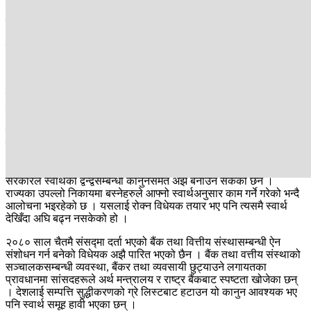
संसद्लाई गुमराहमा राखेर आममाफीसम्बन्धी कानुनको मस्यौदा समेत तयार
भइसकेको छ । जघन्य अपराधमा दोषी ठहर भएकालाई समेत आममाफी दिन
मिल्ने गरी मुलुकी फौजदारी कार्यविधि संहिता संशोधनको मस्यौदा तयार भएको हो
।
भूमिसम्बन्धी विधेयकमा पनि स्वार्थ समूह हावी देखिएको छ । स्वार्थ समूहले
हदबन्दीभन्दा बढीको जग्गा उपभोग गर्न मिल्ने र अव्यवस्थित बसोबासीका नाममा
सरकारी जग्गा हडप्न खोजेको देखिन्छ ।
शिक्षा विधेयकमा समेत अनेक चलखेल भइरहेका छन् । कहिले शिक्षक महासंघ त
कहिले निजी विद्यालयहरूले यो कानुनमा आफ्ना एजेन्डा घुसाउन खोजिरहेका छन्
।
सरकारले स्वार्थको द्वन्द्वसम्बन्धी कानुनसमेत अझै बनाउन सकेको छैन ।
राज्यका उपल्लो निकायमा बस्नेहरुले आफ्नो स्वार्थअनुसार काम गर्ने गरेको भन्दै
आलोचना भइरहेको छ । यसलाई रोक्न विधेयक तयार भए पनि त्यसमै स्वार्थ
देखिँदा अघि बढ्न नसकेको हो ।
२०८० साल चैतमै संसद्मा दर्ता भएको बैंक तथा वित्तीय संस्थासम्बन्धी ऐन
संशोधन गर्न बनेको विधेयक अझै पारित भएको छैन । बैंक तथा वत्तीय संस्थाको
सञ्चालकसम्बन्धी व्यवस्था, बैंकर तथा व्यवसायी छुट्याउने लगायतका
प्रावधानमा सांसदहरूले अर्थ मन्त्रालय र राष्ट्र बैंकबाट स्पष्टता खोजेका छन्
। देशलाई सम्पत्ति सुद्धीकरणको ग्रे लिस्टबाट हटाउन यो कानुन आवश्यक भए
पनि स्वार्थ समूह हावी भएका छन् ।