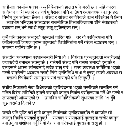
संघीयता कार्यान्वयनका अरू विधेयकको हालत पनि यस्तै छ । यहि कारण
संविधान जारी भएको दश वर्ष पुगिसक्दा पनि कतिपय अत्यावश्यक कानुनहरू
निर्माण हुन सकेका छैनन । संसद् र सांसद स्वविवेकले काम गरिरहेका नै छैनन
। सार्वभौम भनिएका सांसदहरू राजनीतिक हिसाबकिताबमा शीर्ष नेताहरुको
दबाबमा छन् भने स्वार्थ समुह सामु झुकिरहेका छन्।
कुनै पनि कानुन संसद्को बहुमतले पारित गर्छ । तर यो प्रक्रियामा पनि
कहिलेकाहीँ जायज प्रश्न बहुमतको थिचोमिचोमा पर्ने गरेका उदाहरण छन् ।
समस्या यहाँनेर पनि छ ।
संसदीय व्यवस्थामा प्रधानमन्त्री मियो हो । विधेयक प्रस्तुतकर्ता मन्त्रीलाई
जवाफदेही बनाउन सक्नुपर्छ । यसैगरी संसद् पनि यसमा चनाखो हुनुपर्छ र
दलहरूले आफ्ना सांसदलाई सचेत राख्नु पर्छ । राज्य व्यवस्था समितिमा भएको
गल्ती राम्रोसँग अध्ययन नगर्दा सिंगो प्रतिनिधि सभा नै हुस्सु भएको अवस्था छ
। यसको जिम्मेबारी सभामुख र सबै सांसदले पनि लिनुपर्छ ।
संघीय निजामती सेवा विधेयकको प्रतिवेदनमा भएको त्रुटिबारे छानबिन गर्न
गठित विशेष समितिले हाम्रो संसद्ले कानुन निर्माण प्रक्रियामा गर्ने धेरै गल्ती र
लापरवाही औंल्याएको छ । छानबिन समितिलेगल्ती सुधारका लागि ११ बुँदे
सुझावसमेत दिएको छ ।
यसले पनि पुष्टि गर्छ हामी कानुन निर्माणको प्रक्रियादेखि नै कमजोर छौं ।
कानुन निर्माण पारदर्शी हुनुपर्छ । सरकार र संसद्लाई गुमराहमा राखेर कानुन
बनाउनु वा शंशोधन गर्नु सिगो देश र नागरिकलाई गुमराहमा राख्नु हो ।