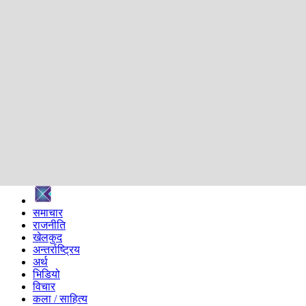
शिक्षा
स्वास्थ्य
अन्तर्वार्ता
मनोरञ्जन
प्रविधि
निर्वाचन विशेष
सम्पादकीय
समाज
ब्लग
अन्य
प्रदेश
समाचार
राजनीति
खेलकुद
अन्तर्राष्ट्रिय
अर्थ
भिडियो
विचार
कला / साहित्य