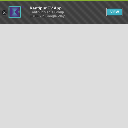
Kantipur TV App
VIEW
Kantipur Media Group
FREE - In Google Play
समाचार
राजनीति
खेलकुद
अन्तर्राष्ट्रिय
अर्थ
भिडियो
विचार
कला / साहित्य
अन्य