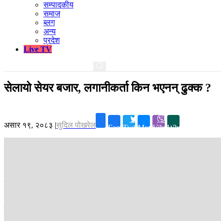
सम्पादकीय
समाज
ब्लग
अन्य
प्रदेश
Live TV
सेलायो सेयर बजार, लगानीकर्ता किन भएनन् ढुक्क ?
असार १९, २०८३
|
सुदिल पोखरेल
Facebook
Twitter
Messenger
Viber
Whatsapp
काठमाडौं ।
सम्पत्ति शुद्धीकरणलगायतका अन्य मुद्दामा केही ठूला व्यवसायी
अझ बजेटले सेयरमा लाग्दै आएको पुँजीगत लाभकर बढेकाले पनि त्यसको असर बजारम
एक महिनामा लगानीकर्ताले पनि १ खर्ब ८७ अर्बको सम्पत्ति गुमाएका छन् ।