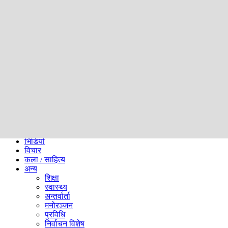
समाज
ब्लग
अन्य
प्रदेश
समाचार
राजनीति
खेलकुद
अन्तर्राष्ट्रिय
अर्थ
भिडियो
विचार
कला / साहित्य
अन्य
शिक्षा
स्वास्थ्य
अन्तर्वार्ता
मनोरञ्जन
प्रविधि
निर्वाचन विशेष