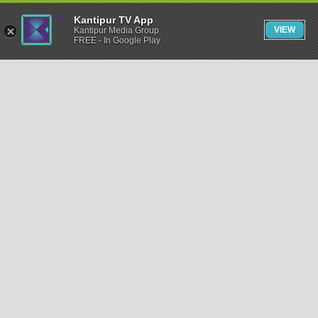
Kantipur TV App
VIEW
Kantipur Media Group
FREE - In Google Play
समाचार
राजनीति
खेलकुद
अन्तर्राष्ट्रिय
अर्थ
भिडियो
विचार
कला / साहित्य
अन्य