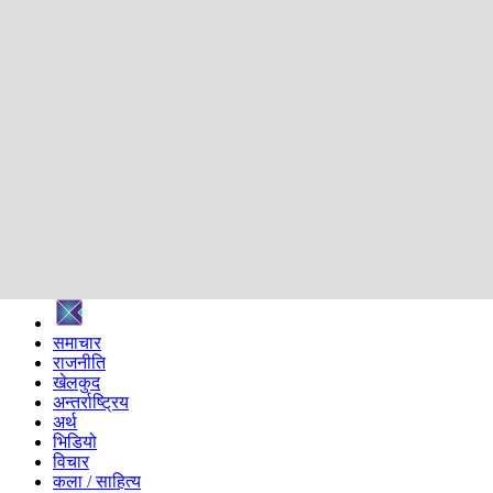
शिक्षा
स्वास्थ्य
अन्तर्वार्ता
मनोरञ्जन
प्रविधि
निर्वाचन विशेष
सम्पादकीय
समाज
ब्लग
अन्य
प्रदेश
समाचार
राजनीति
खेलकुद
अन्तर्राष्ट्रिय
अर्थ
भिडियो
विचार
कला / साहित्य