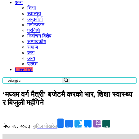
अन्य
शिक्षा
स्वास्थ्य
अन्तर्वार्ता
मनोरञ्जन
प्रविधि
निर्वाचन विशेष
सम्पादकीय
समाज
ब्लग
अन्य
प्रदेश
Live TV
‘मध्यम वर्ग मैत्री’ बजेटमै करको भार, शिक्षा-स्वास्थ्य
र बिजुली महँगिने
जेष्ठ १६, २०८३
|
सुदिल पोखरेल
Facebook
Twitter
Messenger
Viber
Whatsapp