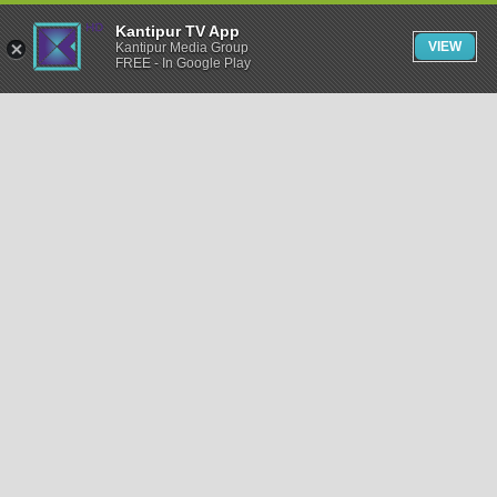
Kantipur TV App
VIEW
Kantipur Media Group
FREE - In Google Play
समाचार
राजनीति
खेलकुद
अन्तर्राष्ट्रिय
अर्थ
भिडियो
विचार
कला / साहित्य
अन्य