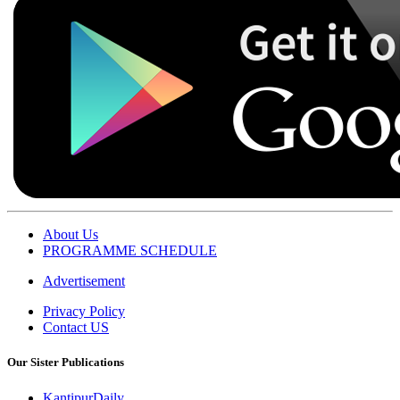
About Us
PROGRAMME SCHEDULE
Advertisement
Privacy Policy
Contact US
Our Sister Publications
KantipurDaily