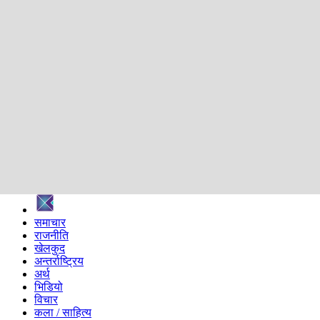
शिक्षा
स्वास्थ्य
अन्तर्वार्ता
मनोरञ्जन
प्रविधि
निर्वाचन विशेष
सम्पादकीय
समाज
ब्लग
अन्य
प्रदेश
समाचार
राजनीति
खेलकुद
अन्तर्राष्ट्रिय
अर्थ
भिडियो
विचार
कला / साहित्य