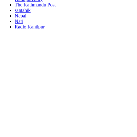
The Kathmandu Post
saptahik
Nepal
Nari
Radio Kantipur