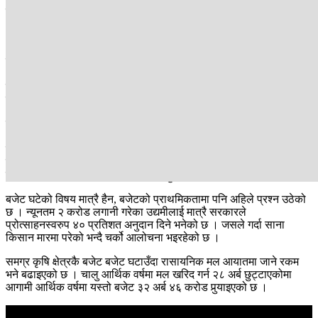
मा ५७ अर्ब ४७ करोड बजेट छुट्टाइएकोमा आर्थिक वर्ष २०८३/०८४ मा घटाएर
५५ अर्ब ३१ करोडमा झारिएको छ । अर्थात् कृषि क्षेत्रमा सरकारले २ अर्ब १५
अर्बले बजेट घटाएको छ ।
स्थानीय तहमात्रै हैन सरकारले कृषि आधुनिकीरण गर्ने तथा यसको
अनुसन्धानका लागि छुट्टयाउने रकम पनि घटाएको छ । चालु आर्थिक वर्षमा
कृषि अनुसन्धानमा लागि ३ अर्ब ५८ करोड रहेकामा आगामी आर्थिक वर्षमा
यसलाई घटाएर २ अर्ब ६४ करोडमा सीमित गरिएको छ ।
त्यस्तै कृषि आधुनिकीकरणका लागि चालु आवमा ३ अर्ब ४९ करोड बजेट रहेकोमा
आगामी आर्थिक वर्षमा २ अर्ब ७ करोडमात्रै छुट्टाइएको छ । तर, कृषि
मन्त्रालय भन्छ-समग्र बजेट घटे पनि कृषि क्षेत्रको विकासमा भने कुनै प्रभाव
पर्नेछैन । विगतमा ८० देखि ८५ प्रतिशत बजेट मात्रै कार्यान्वयन हुने गरेकामा यो
बजेट ११ प्रतिशत मात्रै घटेकाले असर नहुने दाबी मन्त्रालयको छ ।
बजेट घटेको विषय मात्रै हैन, बजेटको प्राथमिकतामा पनि अहिले प्रश्न उठेको
छ । न्यूनतम २ करोड लगानी गरेका उद्यमीलाई मात्रै सरकारले
प्रोत्साहनस्वरुप ४० प्रतिशत अनुदान दिने भनेको छ । जसले गर्दा साना
किसान मारमा परेको भन्दै चर्को आलोचना भइरहेको छ ।
समग्र कृषि क्षेत्रकै बजेट बजेट घटाउँदा रासायनिक मल आयातमा जाने रकम
भने बढाइएको छ । चालु आर्थिक वर्षमा मल खरिद गर्न २८ अर्ब छुट्टाएकोमा
आगामी आर्थिक वर्षमा यस्तो बजेट ३२ अर्ब ४६ करोड पुर्‍याइएको छ ।