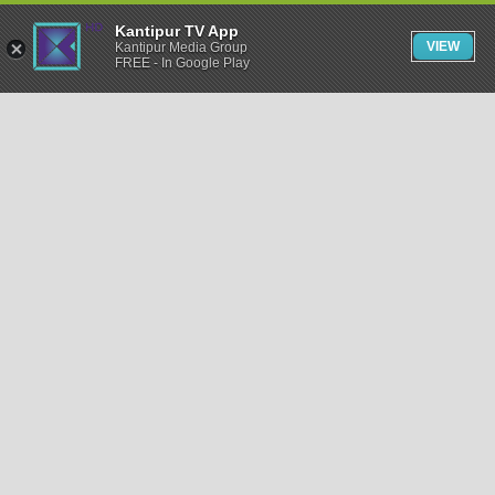
Kantipur TV App
VIEW
Kantipur Media Group
FREE - In Google Play
समाचार
राजनीति
खेलकुद
अन्तर्राष्ट्रिय
अर्थ
भिडियो
विचार
कला / साहित्य
अन्य