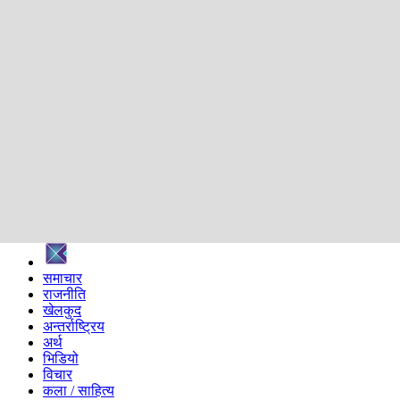
शिक्षा
स्वास्थ्य
अन्तर्वार्ता
मनोरञ्जन
प्रविधि
निर्वाचन विशेष
सम्पादकीय
समाज
ब्लग
अन्य
प्रदेश
समाचार
राजनीति
खेलकुद
अन्तर्राष्ट्रिय
अर्थ
भिडियो
विचार
कला / साहित्य