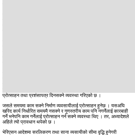
मात्रै सम्बोधन भएको टिप्पणी गरेका छन्।
पन्ध्र प्रतिशतभन्दा धेरै घटेर कबुल गरी बोलपत्र पेस गरेमा मूल्यांकनमै समावेश
गर्न नहुने निर्माण व्यवसायीको तर्क छ । अहिले न्यूनतम रकममा कामको जिम्मा
लिनेलाई जिम्मा दिने परिपाटीका कारण निर्माण कार्यको गुणस्तर र समयमा
सम्पन्न नहुने समस्या रहेको छ ।
सार्वजनिक खरिद ऐन २०६३ को दफा ५९ को उपदफा ७ मा सम्झौता बमोजिम
कामको प्रगति नगरे वा काम सुरू गरी बिचमा छाडेमा सम्झौता अन्त्य गर्न सकिने
व्यवस्था छ । साथै उपदफा ८ मा पूरै जमानत रकम जफत गरी बाँकी रहेको
कार्यका लागि लाग्ने रकम सरकारी बाँकी सरह असुल गर्नुपर्ने व्यवस्था गरेको
थियो ।
जसमा अध्यादेशले अब त्यो निर्माण कार्यका लागि पहिलाभन्दा बढी लाग्ने लागत
मात्रै असुल गर्ने व्यवस्था गरेको छ । जसमा निर्माण व्यवसायीले त यस्तो कुनै
रकम नलिइ बैंक जमानत मात्रै जफत हुनुपर्ने तर्क गर्दै आएका छन् । निर्माणको
समयावधि भित्रै तोकिएको गुणस्तरीय काम गरेमा अब निर्माण व्यवसायीलाई
प्रोत्साहन तथा प्रशंसापत्र दिनसक्ने व्यवस्था गरिएको छ ।
जसले समयमा काम सक्ने निर्माण व्यवसायीलाई प्रोत्साहन हुनेछ । यसअघि
खरिद कार्य निर्धारित समयमै नसक्ने र गुणस्तरीय काम पनि नगर्नेलाई कारबाही
गर्ने भनेपनि काम गर्नेलाई प्रोत्साहन गर्न सक्ने व्यवस्था थिए । तर, अध्यादेशले
अहिले त्यो प्रावधान थपेको छ ।
भेरिएसन आदेशमा सरलिकरण तथा साना व्यसायीको सीमा वृद्धि हुनेगरी