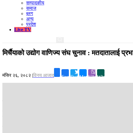
सम्पादकीय
समाज
ब्लग
अन्य
प्रदेश
Live TV
मिर्चैयाको उद्योग वाणिज्य संघ चुनाव : मतदातालाई प्र
मंसिर २६, २०८२
|
विनय आजाद
Facebook
Twitter
Messenger
Viber
Whatsapp
सिरहा ।
सिरहाको मिर्चैयामा शुक्रबार उद्योग वाणिज्य संघको चुनाव हुँदैछ ।
मिर्चैया नगरपालिका-६ कटारी चोकमा अवस्थित सामुदायिक विद्यालयमा मतदान हुँद
चुनावमा मतदातालाई प्रभावित पार्न तीनै प्यानलले भोजको व्यवस्था गरेको छ ।
तीनै प्यानलले मतदान स्थल वरिपरि टेन्ट लगाएर भोजको व्यवस्था गरेका हुन् । 
आएकाले उनीहरूका लागि खानाको व्यवस्था गरिएको तीनै प्यानलको दाबी छ । तर, म