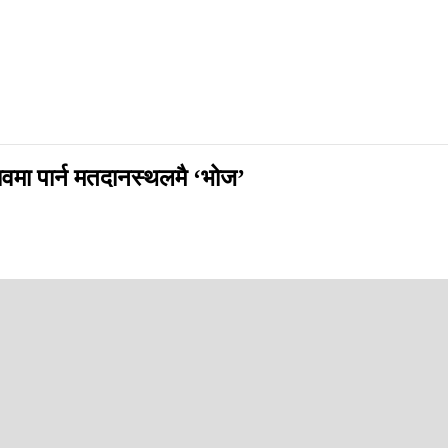
भावमा पार्न मतदानस्थलमै ‘भोज’
ैछ । संघको पन्ध्र सदस्यीय कार्यसमितिका लागि भरत महासेठ, राजकुमार साह र हरि
मतदातालाई खुवाउँदै भेटिएका एक स्वयंसेवकले भोजमा शाकाहारी र मांसाहारी दुवै
तदान केन्द्रमा भेटिएका कर्जन्हाका सुनिल महतोले यस्तो प्रवृत्तिले चुनावलाई 