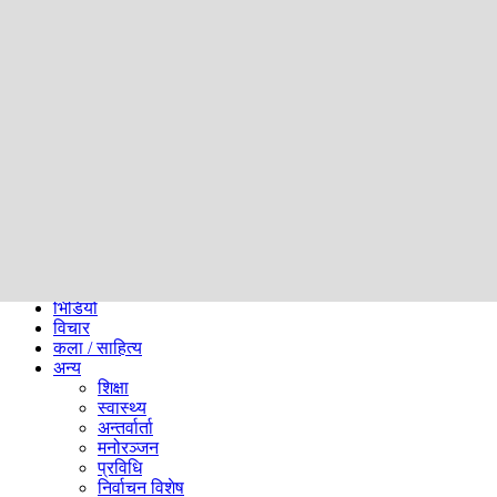
समाज
ब्लग
अन्य
प्रदेश
समाचार
राजनीति
खेलकुद
अन्तर्राष्ट्रिय
अर्थ
भिडियो
विचार
कला / साहित्य
अन्य
शिक्षा
स्वास्थ्य
अन्तर्वार्ता
मनोरञ्जन
प्रविधि
निर्वाचन विशेष