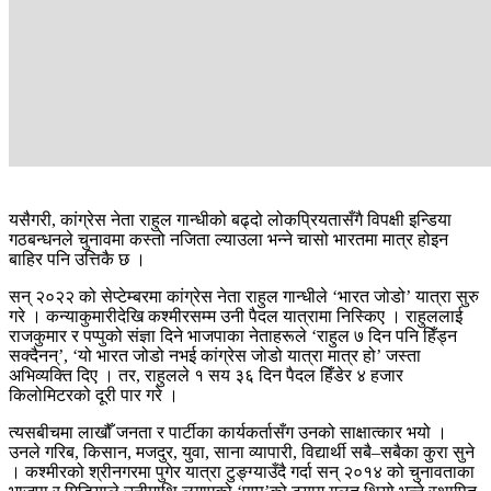
यसैगरी, कांग्रेस नेता राहुल गान्धीको बढ्दो लोकप्रियतासँगै विपक्षी इन्डिया
गठबन्धनले चुनावमा कस्तो नजिता ल्याउला भन्ने चासो भारतमा मात्र होइन
बाहिर पनि उत्तिकै छ ।
सन् २०२२ को सेप्टेम्बरमा कांग्रेस नेता राहुल गान्धीले ‘भारत जोडो’ यात्रा सुरु
गरे । कन्याकुमारीदेखि कश्मीरसम्म उनी पैदल यात्रामा निस्किए । राहुललाई
राजकुमार र पप्पुको संज्ञा दिने भाजपाका नेताहरूले ‘राहुल ७ दिन पनि हिँड्न
सक्दैनन्’, ‘यो भारत जोडो नभई कांग्रेस जोडो यात्रा मात्र हो’ जस्ता
अभिव्यक्ति दिए । तर, राहुलले १ सय ३६ दिन पैदल हिँडेर ४ हजार
किलोमिटरको दूरी पार गरे ।
त्यसबीचमा लाखौँ जनता र पार्टीका कार्यकर्तासँग उनको साक्षात्कार भयो ।
उनले गरिब, किसान, मजदुर, युवा, साना व्यापारी, विद्यार्थी सबै–सबैका कुरा सुने
। कश्मीरको श्रीनगरमा पुगेर यात्रा टुङ्ग्याउँदै गर्दा सन् २०१४ को चुनावताका