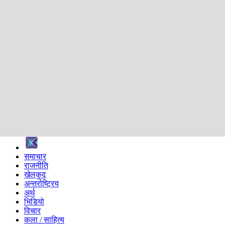
शिक्षा
स्वास्थ्य
अन्तर्वार्ता
मनोरञ्जन
प्रविधि
निर्वाचन विशेष
सम्पादकीय
समाज
ब्लग
अन्य
प्रदेश
समाचार
राजनीति
खेलकुद
अन्तर्राष्ट्रिय
अर्थ
भिडियो
विचार
कला / साहित्य