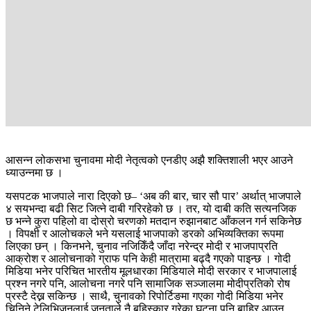
आसन्न लोकसभा चुनावमा मोदी नेतृत्वको एनडीए अझै शक्तिशाली भएर आउने
ध्याउन्नमा छ ।
यसपटक भाजपाले नारा दिएको छ– ‘अब की बार, चार सौ पार’ अर्थात् भाजपाले
४ सयभन्दा बढी सिट जित्ने दाबी गरिरहेको छ । तर, यो दाबी कति सत्यनजिक
छ भन्ने कुरा पहिलो वा दोस्रो चरणको मतदान रुझानबाट आँकलन गर्न सकिनेछ
। विपक्षी र आलोचकले भने यसलाई भाजपाको डरको अभिव्यक्तिका रूपमा
लिएका छन् । किनभने, चुनाव नजिकिँदै जाँदा नरेन्द्र मोदी र भाजपाप्रति
आक्रोश र आलोचनाको ग्राफ पनि केही मात्रामा बढ्दै गएको पाइन्छ । गोदी
मिडिया भनेर परिचित भारतीय मूलधारका मिडियाले मोदी सरकार र भाजपालाई
प्रश्न नगरे पनि, आलोचना नगरे पनि सामाजिक सञ्जालमा मोदीप्रतिको रोष
प्रस्टै देख्न सकिन्छ । साथै, चुनावको रिपोर्टिङमा गएका गोदी मिडिया भनेर
चिनिने टेलिभिजनलाई जनताले नै बहिस्कार गरेका घटना पनि बाहिर आउन