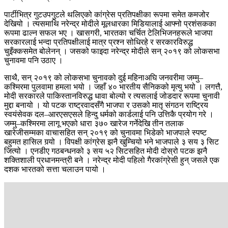
पार्टीभित्र गुटउपगुटले थलिएको कांग्रेस प्रतिपक्षीका रूपमा समेत कमजोर
देखियो । त्यसमाथि नरेन्द्र मोदीले मूलधारका मिडियालाई आफ्नो प्रशंसकका
रूपमा ढाल्न सफल भए । खासगरी, भारतका चर्चित टेलिभिजनहरूले भाजपा
सरकारलाई भन्दा प्रतिपक्षीलाई मात्र प्रश्न सोधिरहे र सरकारविरुद्ध
चुइँक्कसमेत बोलेनन् । जसको फाइदा नरेन्द्र मोदीले सन् २०१९ को लोकसभा
चुनावमा पनि उठाए ।
साथै, सन् २०१९ को लोकसभा चुनावको दुई महिनाअघि जनवरीमा जम्मु–
कश्मिरमा पुलवामा हमला भयो । जहाँ ४० भारतीय सैनिकको मृत्यु भयो । लगत्तै,
मोदी सरकारले पाकिस्तानविरुद्ध धावा बोल्यो र त्यसलाई जोडदार रूपमा चुनावी
मुद्दा बनायो । यो पटक राष्ट्रवादसँगै भाजपा र उसको मातृ संगठन राष्ट्रिय
स्वयंसेवक दल–आरएसएसले हिन्दु धर्मको कार्डलाई पनि उत्तिकै प्रयोग गरे ।
जम्मु–कश्मिरमा लागू भएको धारा ३७० खारेज गर्नेदेखि तीन तलाक
खारेजीसम्मका वाचासहित सन् २०१९ को चुनावमा भिडेको भाजपाले स्पष्ट
बहुमत हासिल गर्‍यो । विपक्षी कांग्रेस झनै खुम्चियो भने भाजपाले ३ सय ३ सिट
जित्यो । एनडीए गठबन्धनको ३ सय ५२ सिटसहित मोदी दोस्रो पटक झनै
शक्तिशाली प्रधानमन्त्री बने । नरेन्द्र मोदी पहिलो गैरकांग्रेसी हुन् जसले एक
दशक भारतको सत्ता चलाउन पायो ।