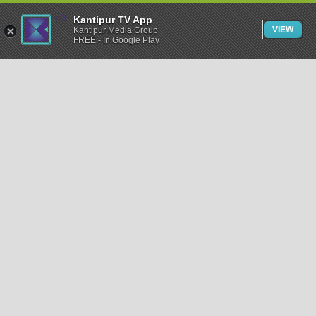
Kantipur TV App
VIEW
Kantipur Media Group
FREE - In Google Play
समाचार
राजनीति
खेलकुद
अन्तर्राष्ट्रिय
अर्थ
भिडियो
विचार
कला / साहित्य
अन्य