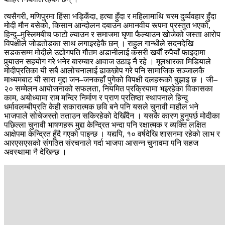
त्यसैगरी, मणिपुरमा हिंसा भड्किँदा, हत्या हुँदा र महिलामाथि चरम दुर्व्यवहार हुँदा
मोदी मौन बसेको, किसान आन्दोलन दबाउन अमानवीय रूपमा प्रस्तुत भएको,
हिन्दु–मुस्लिमबीच फाटो ल्याउन र समाजमा घृणा फैल्याउन खोजेको जस्ता आरोप
विपक्षीले जोडतोडका साथ लगाइरहेकै छन् । राहुल गान्धीले सदनदेखि
सडकसम्म मोदीले उद्योगपति गौतम अडानीलाई कसरी खर्बौं रुपैयाँ फाइदामा
पुर्‍याउन सहयोग गरे भनेर बारम्बार आवाज उठाइ नै रहे । मूलधारका मिडियाले
मोदीप्रतिका यी सबै आलोचनालाई ढाकछोप गरे पनि सामाजिक सञ्जालकै
माध्यमबाट यी सारा मुद्दा जन–जनकहाँ पुगेको विपक्षी दलहरूको बुझाइ छ । जी–
२० सम्मेलन आयोजनाको सफलता, नियमित प्रक्रियामा भइरहेका विकासका
काम, अयोध्यामा राम मन्दिर निर्माण र प्राण प्रतिष्ठा स्थापनाले हिन्दु
धर्मावलम्बीप्रति केही सकारात्मक छवि बने पनि यसले चुनावी माहौल भने
भाजपाले सोचेजस्तो तताउन सकिरहेको देखिँदैन । यसकै कारण हुनुपर्छ मोदीका
पछिल्ला चुनावी भाषणहरू मुद्दा केन्द्रित भन्दा पनि रक्षात्मक र व्यक्ति लक्षित
आक्षेपमा केन्द्रित हुँदै गएको पाइन्छ । यद्यपि, १० वर्षदेखि शासनमा रहेको लाभ र
आरएसएसको संगठित संरचनाले गर्दा भाजपा आसन्न चुनावमा पनि सहज
अवस्थामा नै देखिन्छ ।