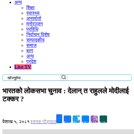
अन्य
शिक्षा
स्वास्थ्य
अन्तर्वार्ता
मनोरञ्जन
प्रविधि
निर्वाचन विशेष
सम्पादकीय
समाज
ब्लग
अन्य
प्रदेश
Live TV
भारतको लोकसभा चुनाव : देलान् त राहुलले मोदीलाई
टक्कर ?
वैशाख ५, २०८१
|
जनक पौड्याल
Facebook
Twitter
Messenger
Viber
Whatsapp