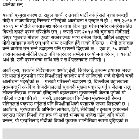
थालेका छन् ।
यसको प्रमुख कारण त, राहुल गान्धी र उनको पार्टी कांग्रेसले प्रधानमन्त्री
मोदी र भाजपाविरुद्ध निरन्तर गरिरहेको आलोचना र प्रहार नै हो । सन् २०१४ र
२०१९ मा मोदीले जनतासमक्ष गरेका वाचा किन पूरा गरेनन् भनेर कांग्रेससहित
विपक्षी दलले प्रश्न गरिरहेकै छन् । जसरी सन् २०१४ को चुनावमा मोदीलाई
लिएर ‘गुजरात मोडल’ एउटा सकारात्मक भाष्य बनेको थियो, अहिले आइपुग्दा
मोदी तानाशाह बन्दै छन् भन्ने भाष्य स्थापित हुँदै गएको देखिन्छ । मोदी तानाशाह
बन्ने बाटोमा छन् भन्ने उदाहरण पनि प्रशस्तै दिइएको छ । एक त, १० वर्षको
शासनकालमा मोदीले एउटा पनि पत्रकार सम्मेलन आयोजना गरेनन् । यसको
अर्थ हो, उनी प्रश्नभन्दा माथि बसे र सधैँ प्रश्नबाट भागिरहे ।
अर्को कुरा, प्रवर्तन निर्देशनालय अर्थात् ईडी, सिबिआई, इनकम ट्याक्स जस्ता
संस्थालाई दुरुपयोग गरेर विपक्षीलाई कमजोर पार्न खोजिएको भन्दै मोदीको चर्को
आलोचना भइरहेको छ । यसको पछिल्लो उदाहरण हो, दिल्लीका बहालवाला
मुख्यमन्त्री अरविन्द केजरीवाललाई चुनावकै मुखमा पक्राउ गर्नु र जेलमा राख्नु ।
लोकतान्त्रिक भारतको इतिहासमै बहालवाला मुख्यमन्त्री जेलमा पुगेको यो
पहिलो घटना पनि हो । यस्तै, झारखण्डका निवर्तमान मुख्यमन्त्री हेमन्त
सोरेनलाई पक्राउ गर्नुलाई पनि विपक्षीमाथिको प्रहारकै रूपमा लिइएको छ ।
अर्कोतर्फ, भ्रष्टाचारकै अभियोग लागेका, ईडी, सीबीआई र इनकम ट्याक्सले
पक्राउ गरेका विपक्षी नेताहरू जो लगत्तै भाजपामा प्रवेश गर्छन् अनि चोखो
बन्छन्, यो प्रवृत्तिलाई मोदीको विपक्षी फुटाऊ रणनीतिका रूपमा बुझिएको छ ।