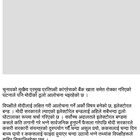
चुनावको मुखैमा प्रमुख प्रतिपक्षी कांग्रेसको बैंक खाता समेत रोक्का गरिएको
घटनाले पनि मोदीको ठूलो आलोचना भइरहेको छ ।
विपक्षीले मोदीलाई लक्षित गरी आलोचना गर्ने अर्को विषय बनेको छ, इलेक्टोरल
बन्ड । मोदी सरकारले ल्याएको इलेक्टोरेल बन्डलाई अहिले सबैभन्दा ठूलो
घोटालाका रूपमा चर्चा गरिएको छ । सर्वोच्च अदालतले इलेक्टोरल बण्डमा
कसले कति लगानी गरे भन्ने सार्वजनिक हुनुपर्ने फैसला गरेपछि मोदी सरकारले
कसरी सरकारी संयन्त्रको दुरुपयोग गर्दै चन्दा असुल गर्‍यो, ककसलाई चन्दा दिन
बाध्य पार्‍यो र ककसलाई फाइदा पुर्‍याएर चन्दा उठायो भन्ने तथ्यांक विपक्षीहरूले
बाहिर निकालिरहेका छन् ।