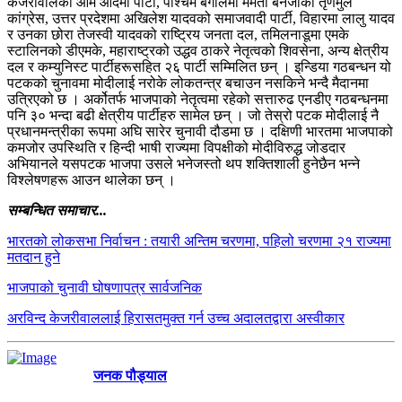
केजरीवालको आम आदमी पार्टी, पश्चिम बंगालमा ममता बेनर्जीको तृणमुल
कांग्रेस, उत्तर प्रदेशमा अखिलेश यादवको समाजवादी पार्टी, विहारमा लालु यादव
र उनका छोरा तेजस्वी यादवको राष्ट्रिय जनता दल, तमिलनाडूमा एमके
स्टालिनको डीएमके, महाराष्ट्रको उद्धव ठाकरे नेतृत्वको शिवसेना, अन्य क्षेत्रीय
दल र कम्युनिस्ट पार्टीहरूसहित २६ पार्टी सम्मिलित छन् । इन्डिया गठबन्धन यो
पटकको चुनावमा मोदीलाई नरोके लोकतन्त्र बचाउन नसकिने भन्दै मैदानमा
उत्रिएको छ । अर्कोतर्फ भाजपाको नेतृत्वमा रहेको सत्तारुढ एनडीए गठबन्धनमा
पनि ३० भन्दा बढी क्षेत्रीय पार्टीहरु सामेल छन् । जो तेस्रो पटक मोदीलाई नै
प्रधानमन्त्रीका रूपमा अघि सारेर चुनावी दौडमा छ । दक्षिणी भारतमा भाजपाको
कमजोर उपस्थिति र हिन्दी भाषी राज्यमा विपक्षीको मोदीविरुद्ध जोडदार
अभियानले यसपटक भाजपा उसले भनेजस्तो थप शक्तिशाली हुनेछैन भन्ने
विश्लेषणहरू आउन थालेका छन् ।
सम्बन्धित समाचार...
भारतको लोकसभा निर्वाचन : तयारी अन्तिम चरणमा, पहिलो चरणमा २१ राज्यमा
मतदान हुने
भाजपाको चुनावी घोषणापत्र सार्वजनिक
अरविन्द केजरीवाललाई हिरासतमुक्त गर्न उच्च अदालतद्वारा अस्वीकार
जनक पौड्याल