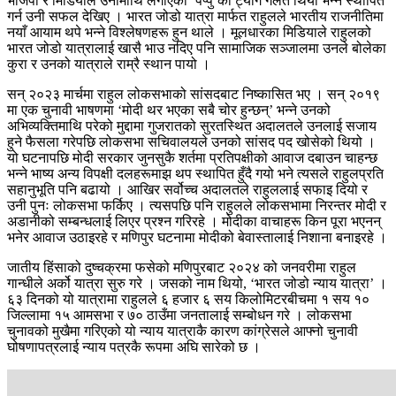
भाजपा र मिडियाले उनीमाथि लगाएको ‘पप्पु’को ट्याग गलत थियो भन्ने स्थापित
गर्न उनी सफल देखिए । भारत जोडो यात्रा मार्फत राहुलले भारतीय राजनीतिमा
नयाँ आयाम थपे भन्ने विश्लेषणहरू हुन थाले । मूलधारका मिडियाले राहुलको
भारत जोडो यात्रालाई खासै भाउ नदिए पनि सामाजिक सञ्जालमा उनले बोलेका
कुरा र उनको यात्राले राम्रै स्थान पायो ।
सन् २०२३ मार्चमा राहुल लोकसभाको सांसदबाट निष्कासित भए । सन् २०१९
मा एक चुनावी भाषणमा ‘मोदी थर भएका सबै चोर हुन्छन्’ भन्ने उनको
अभिव्यक्तिमाथि परेको मुद्दामा गुजरातको सुरतस्थित अदालतले उनलाई सजाय
हुने फैसला गरेपछि लोकसभा सचिवालयले उनको सांसद पद खोसेको थियो ।
यो घटनापछि मोदी सरकार जुनसुकै शर्तमा प्रतिपक्षीको आवाज दबाउन चाहन्छ
भन्ने भाष्य अन्य विपक्षी दलहरूमाझ थप स्थापित हुँदै गयो भने त्यसले राहुलप्रति
सहानुभूति पनि बढायो । आखिर सर्वोच्च अदालतले राहुललाई सफाइ दियो र
उनी पुनः लोकसभा फर्किए । त्यसपछि पनि राहुलले लोकसभामा निरन्तर मोदी र
अडानीको सम्बन्धलाई लिएर प्रश्न गरिरहे । मोदीका वाचाहरू किन पूरा भएनन्
भनेर आवाज उठाइरहे र मणिपुर घटनामा मोदीको बेवास्तालाई निशाना बनाइरहे ।
जातीय हिंसाको दुष्चक्रमा फसेको मणिपुरबाट २०२४ को जनवरीमा राहुल
गान्धीले अर्को यात्रा सुरु गरे । जसको नाम थियो, ‘भारत जोडो न्याय यात्रा’ ।
६३ दिनको यो यात्रामा राहुलले ६ हजार ६ सय किलोमिटरबीचमा १ सय १०
जिल्लामा १५ आमसभा र ७० ठाउँमा जनतालाई सम्बोधन गरे । लोकसभा
चुनावको मुखैमा गरिएको यो न्याय यात्राकै कारण कांग्रेसले आफ्नो चुनावी
घोषणापत्रलाई न्याय पत्रकै रूपमा अघि सारेको छ ।