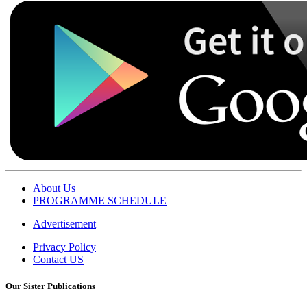
About Us
PROGRAMME SCHEDULE
Advertisement
Privacy Policy
Contact US
Our Sister Publications