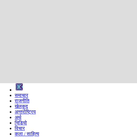
शिक्षा
स्वास्थ्य
अन्तर्वार्ता
मनोरञ्जन
प्रविधि
निर्वाचन विशेष
सम्पादकीय
समाज
ब्लग
अन्य
प्रदेश
समाचार
राजनीति
खेलकुद
अन्तर्राष्ट्रिय
अर्थ
भिडियो
विचार
कला / साहित्य