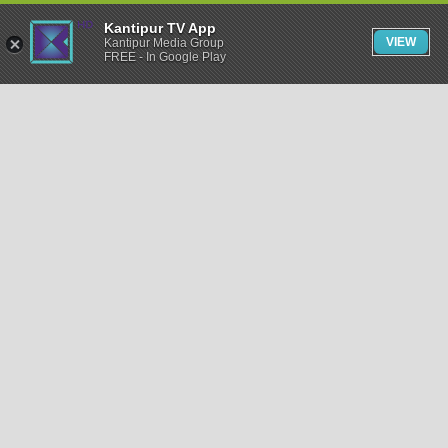
Kantipur TV App
VIEW
Kantipur Media Group
FREE - In Google Play
समाचार
राजनीति
खेलकुद
अन्तर्राष्ट्रिय
अर्थ
भिडियो
विचार
कला / साहित्य
अन्य