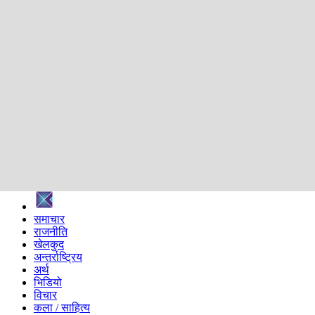
शिक्षा
स्वास्थ्य
अन्तर्वार्ता
मनोरञ्जन
प्रविधि
निर्वाचन विशेष
सम्पादकीय
समाज
ब्लग
अन्य
प्रदेश
समाचार
राजनीति
खेलकुद
अन्तर्राष्ट्रिय
अर्थ
भिडियो
विचार
कला / साहित्य