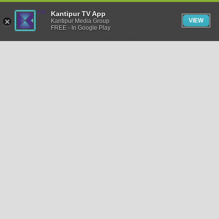
Kantipur TV App
VIEW
Kantipur Media Group
FREE - In Google Play
समाचार
राजनीति
खेलकुद
अन्तर्राष्ट्रिय
अर्थ
भिडियो
विचार
कला / साहित्य
अन्य