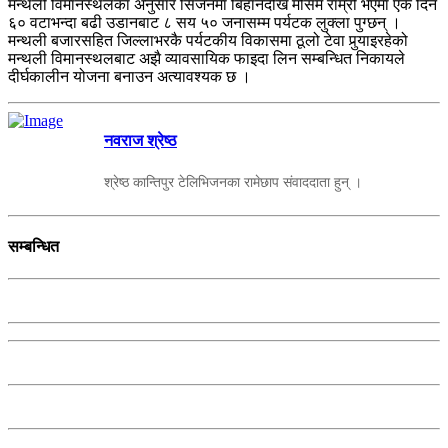
मन्थली विमानस्थलका अनुसार सिजनमा बिहानैदेखि मौसम राम्रो भएमा एकै दिन
६० वटाभन्दा बढी उडानबाट ८ सय ५० जनासम्म पर्यटक लुक्ला पुग्छन् ।
मन्थली बजारसहित जिल्लाभरकै पर्यटकीय विकासमा ठूलो टेवा पुर्‍याइरहेको
मन्थली विमानस्थलबाट अझै व्यावसायिक फाइदा लिन सम्बन्धित निकायले
दीर्घकालीन योजना बनाउन अत्यावश्यक छ ।
नवराज श्रेष्ठ
श्रेष्ठ कान्तिपुर टेलिभिजनका रामेछाप संवाददाता हुन् ।
सम्बन्धित