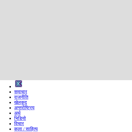
शिक्षा
स्वास्थ्य
अन्तर्वार्ता
मनोरञ्जन
प्रविधि
निर्वाचन विशेष
सम्पादकीय
समाज
ब्लग
अन्य
प्रदेश
समाचार
राजनीति
खेलकुद
अन्तर्राष्ट्रिय
अर्थ
भिडियो
विचार
कला / साहित्य