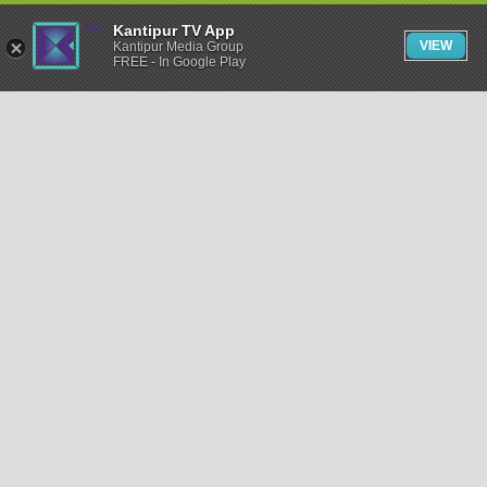
Kantipur TV App
VIEW
Kantipur Media Group
FREE - In Google Play
समाचार
राजनीति
खेलकुद
अन्तर्राष्ट्रिय
अर्थ
भिडियो
विचार
कला / साहित्य
अन्य