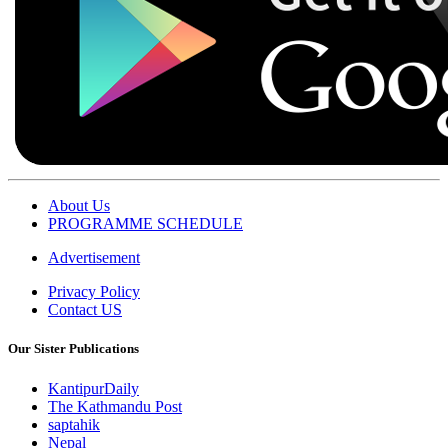
About Us
PROGRAMME SCHEDULE
Advertisement
Privacy Policy
Contact US
Our Sister Publications
KantipurDaily
The Kathmandu Post
saptahik
Nepal