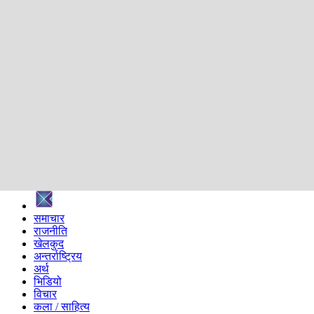
शिक्षा
स्वास्थ्य
अन्तर्वार्ता
मनोरञ्जन
प्रविधि
निर्वाचन विशेष
सम्पादकीय
समाज
ब्लग
अन्य
प्रदेश
समाचार
राजनीति
खेलकुद
अन्तर्राष्ट्रिय
अर्थ
भिडियो
विचार
कला / साहित्य