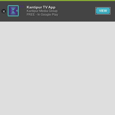
Kantipur TV App
VIEW
Kantipur Media Group
FREE - In Google Play
समाचार
राजनीति
खेलकुद
अन्तर्राष्ट्रिय
अर्थ
भिडियो
विचार
कला / साहित्य
अन्य