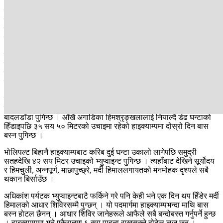
कोही पदयात्री पहिलो रातको बास फरेस्ट क्याम्पमा बस्छन् भने कोही अलिमाथि
रेस्ट क्याम्प र लो क्याम्पसम्म पुग्छन् । लान्द्रुक हुँदै आउनेहरू पनि फरेस्ट
क्याम्प नजिकै मिसिन्छन् । यो पदमार्गमा जाने अधिकांश पर्यटक भने सिदिङ्गको
बाटो प्रयोग गर्दछन् ।
पोखरादेखि करिब दुई घन्टाको गाडीको यात्रापछि पुगिने सिदिङ्गबाट लो क्याम्प
पुग्न करिब तीन घन्टाको उकालो हिँड्नुपर्छ । त्यसैले प्राय लुम्लेकाँडे हुँदै जाने र
सिदिङ्ग हुँदै फिर्ता हुने गर्दछन् । दोस्रो दिन लाे क्याम्पमा बिहानको खाजा
खाएपछि यात्रा बादलडाँडा हुँदै हाइ क्याम्पतर्फ अघि बढ्छ ।
करिब डेढ घन्टा हिँडेर गुराासे जंगल छिचोलेपछि चाँदीजस्तै टलक्क टल्किएका
माछापुच्छ्रे, मर्दी, अन्नपूर्ण साउथ, गङ्गापूर्णजस्ता १४ वटा हिमश्रृङ्खला देखिने
बादलडाँडा पुगिन्छ । आँखै अगाडिका हिमश्रृङ्खलालाई नियाल्दै डेढ घन्टाको
हिँडाइपछि ३५ सय ५० मिटरको उचाइमा रहेको हाइक्याम्पमा दोस्रो दिन बास
बस्न पुगिन्छ ।
भोलिपल्ट बिहानै हाइक्याम्पबाट करिब दुई घन्टा उकालो लागेपछि समुद्री
सतहदेखि ४२ सय मिटर उचाइको भ्युप्वाइन्ट पुगिन्छ । त्यहाँबाट देखिने सूर्याेदय
र हिमचुली, अन्नपूर्ण, माछापुच्छ्रे, मर्दी हिमाललगायतको मनमोहक दृश्यले सबै
थकान बिर्साउँछ ।
अधिकांश पर्यटक भ्युप्वाइन्टबाटै फर्किने गरे पनि केही भने एक दिन थप हिँडेर मर्दी
हिमालको आधार शिविरसम्मै पुग्छन् । यो पदमार्गमा हाइक्याम्पभन्दा माथि बास
बस्न होटल छैनन् । आधार शिविर जानेहरूले आफैले सबै बन्दोबस्त गर्नुपर्ने हुन्छ
। हाइक्याम्पमा भने एकैरातमा ६ सय पाहुना राख्नसक्ने होटेल लज छन् ।