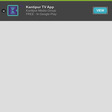
Kantipur TV App
VIEW
Kantipur Media Group
FREE - In Google Play
समाचार
राजनीति
खेलकुद
अन्तर्राष्ट्रिय
अर्थ
भिडियो
विचार
कला / साहित्य
अन्य