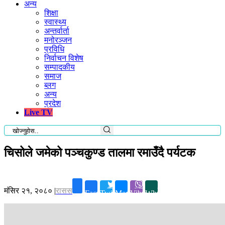
अन्य
शिक्षा
स्वास्थ्य
अन्तर्वार्ता
मनोरञ्जन
प्रविधि
निर्वाचन विशेष
सम्पादकीय
समाज
ब्लग
अन्य
प्रदेश
Live TV
चिसोले जमेको पञ्चकुण्ड तालमा रमाउँदै पर्यटक
मंसिर २१, २०८०
|
रासस
Facebook
Twitter
Messenger
Viber
Whatsapp