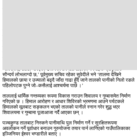
भू–बनोटका आधारमा पञ्चकुण्ड नामकरण गरेका यहाँका ज्येष्ठ नागरिक
बताउँछन् । तालको परिसरमा हिन्दू धर्मग्रन्थ रामायणका पात्र कागभुसुण्डि
ऋषिले तपस्या गरेको डाँडा भएकाले यो ठाउँको धार्मिक महत्व पनि रहेको
अन्नपूर्ण गाउँपालिकाका प्रमुख प्रशासकीय अधिकृत अमृत सुवेदीले बताए ।
नारच्याङबाट ‘मौरिस हर्जोग पदमार्ग’ हुँदै दुई दिनको यात्रामा पञ्चकुण्ड पुग्न
सकिन्छ । आधार शिविर क्षेत्रको भ्रमणमा जाने पर्यटकका लागि कुण्ड नै पहिलो
र प्रमुख आकर्षणका रूपमा रहेको छ । निलो रङले भरिएजस्तै देखिने पञ्चकुण्ड
ताल परिसरबाट अन्नपूर्ण हिमालका साथै फ्रेन्क, तिलिचो र निलगिरि हिमालको
मनमोहक दृश्य फन्को मारेर अवलोकन गर्न सकिने कास्कीका सोमलाल सुवेदीले
बताए ।
‘वरिपरि हिमालले घेरिएको उपत्यकामा निलो तालको मनमोहक प्राकृतिक
सौन्दर्य लोभलाग्दो छ,’ पूर्वमुख्य सचिव रहेका सुवेदीले भने ‘तालमा देखिने
हिमालको छाया र उज्यालो बढ्दै जाँदा गाढा हुँदै जाने तालको पानीको निलो रङले
पहिलोपटक पुग्ने जो–कसैलाई आश्चर्यमा पार्छ ।’
ताललाई धार्मिक गन्तव्यका रूपमा विकास गराउन शिवालय र गुम्बासमेत निर्माण
गरिएको छ । हिमाल आरोहण र आधार शिविरको भ्रमणमा आउने पर्यटकले
हिमालको मूलबाट सङ्कलन भएको तालको पानीले स्नान गरेर शुद्ध भएर
शिवालयमा र गुम्बामा पूजाआजा गर्दै आएका छन् ।
पञ्चकुण्ड तालबाट निस्कने पानीमाथि पुल निर्माण गर्ने र सुरक्षितरूपमा
अवलोकन गर्ने पूर्वाधार बनाउन गुरुयोजना तयार पार्न लागिएको गाउँपालिकाका
इञ्जिनियर ईश्वर भण्डारीले बताए ।