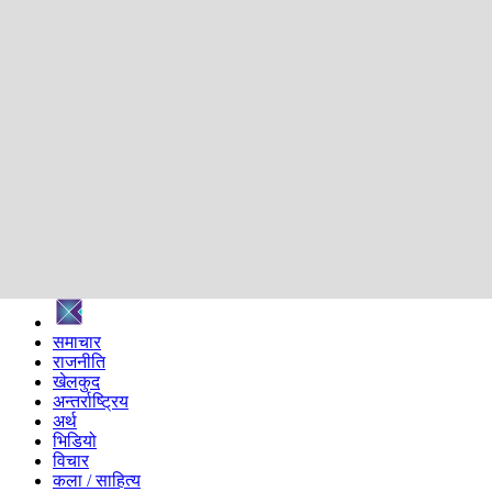
शिक्षा
स्वास्थ्य
अन्तर्वार्ता
मनोरञ्जन
प्रविधि
निर्वाचन विशेष
सम्पादकीय
समाज
ब्लग
अन्य
प्रदेश
समाचार
राजनीति
खेलकुद
अन्तर्राष्ट्रिय
अर्थ
भिडियो
विचार
कला / साहित्य