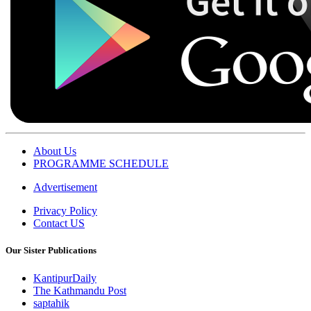
About Us
PROGRAMME SCHEDULE
Advertisement
Privacy Policy
Contact US
Our Sister Publications
KantipurDaily
The Kathmandu Post
saptahik