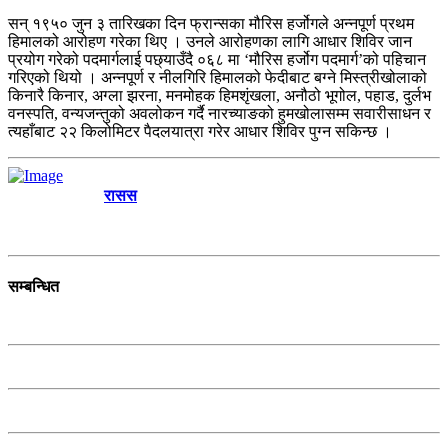
सन् १९५० जुन ३ तारिखका दिन फ्रान्सका मौरिस हर्जोगले अन्नपूर्ण प्रथम
हिमालको आरोहण गरेका थिए । उनले आरोहणका लागि आधार शिविर जान
प्रयोग गरेको पदमार्गलाई पछ्याउँदै ०६८ मा ‘मौरिस हर्जोग पदमार्ग’को पहिचान
गरिएको थियो । अन्नपूर्ण र नीलगिरि हिमालको फेदीबाट बग्ने मिस्त्रीखोलाको
किनारै किनार, अग्ला झरना, मनमोहक हिमशृंखला, अनौठो भूगोल, पहाड, दुर्लभ
वनस्पति, वन्यजन्तुको अवलोकन गर्दै नारच्याङको हुमखोलासम्म सवारीसाधन र
त्यहाँबाट २२ किलोमिटर पैदलयात्रा गरेर आधार शिविर पुग्न सकिन्छ ।
रासस
सम्बन्धित