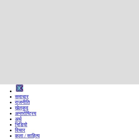
शिक्षा
स्वास्थ्य
अन्तर्वार्ता
मनोरञ्जन
प्रविधि
निर्वाचन विशेष
सम्पादकीय
समाज
ब्लग
अन्य
प्रदेश
समाचार
राजनीति
खेलकुद
अन्तर्राष्ट्रिय
अर्थ
भिडियो
विचार
कला / साहित्य