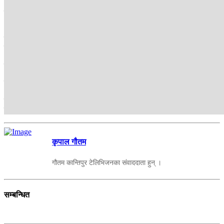
अर्न इज लिमिटेड' र 'लोकल लिगल रिक्वायरमेन्ट अर गभर्मेन्ट रिक्वेस्ट' जस्ता
सूचना देखिन थालेपछि नेपालबाट मनिटाइजेसन बन्द भएको खबर फैलिएको हो
।
तर अहिले मोनिटाइजेसन भएका कुनै-कुनै एकाउन्टहरूमा भने कहिले
ड्यासवोर्डमा मनिटाइज भएको रकम नदेखिनेलगायत केही क्षणिक समस्या देखिन
भने सक्छ । तर मनिटाइजेसन बन्द भने भएको हैन । अहिले फेसबुकले केही
फिचर परिवर्तन भने गरेको छ ।
जस्तो फेसबुकको नयाँ नियम अनुसार अब, मनिटाइजेसनका लागि क्रिएटरहरूले
९० दिनभित्र कम्तिमा तीनवटा रिल अपलोड गर्नुपर्ने, प्रयोगकर्ताको १० हजार
फलोअर्स हुनुपर्ने र २८ दिनभित्र १ लाख ५० हजार भ्युज हुनुपर्ने मापदण्ड
तोकेको छ ।
कृपाल गौतम
गौतम कान्तिपुर टेलिभिजनका संवाददाता हुन् ।
सम्बन्धित