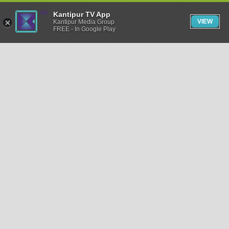
Kantipur TV App
VIEW
Kantipur Media Group
FREE - In Google Play
समाचार
राजनीति
खेलकुद
अन्तर्राष्ट्रिय
अर्थ
भिडियो
विचार
कला / साहित्य
अन्य