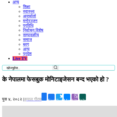
अन्य
शिक्षा
स्वास्थ्य
अन्तर्वार्ता
मनोरञ्जन
प्रविधि
निर्वाचन विशेष
सम्पादकीय
समाज
ब्लग
अन्य
प्रदेश
Live TV
के नेपालमा फेसबुक मोनिटाइजेसन बन्द भएको हो ?
पुस ४, २०८२
|
कृपाल गौतम
Facebook
Twitter
Messenger
Viber
Whatsapp