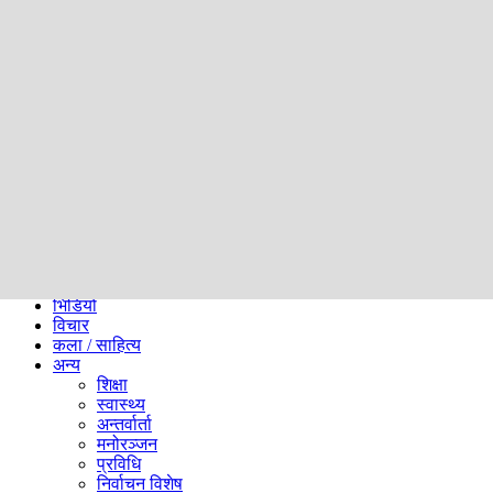
समाज
ब्लग
अन्य
प्रदेश
समाचार
राजनीति
खेलकुद
अन्तर्राष्ट्रिय
अर्थ
भिडियो
विचार
कला / साहित्य
अन्य
शिक्षा
स्वास्थ्य
अन्तर्वार्ता
मनोरञ्जन
प्रविधि
निर्वाचन विशेष