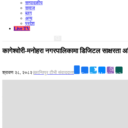
सम्पादकीय
समाज
ब्लग
अन्य
प्रदेश
Live TV
कागेश्वोरी-मनोहरा नगरपालिकामा डिजिटल साक्षरता अभ
श्रावण २८, २०८२
|
कान्तिपुर टीभी संवाददाता
Facebook
Twitter
Messenger
Viber
Whats
काठमाडौं ।
मनोहरा नगरपालिका र जेनेस सोलुसन प्रा. लि. बीच मंगलबार डिजिटल स
कार्यशाला र तीन महिनाको विस्तारित सिकाइ कार्यक्रम सञ्चालन गरिनेछ।
नगरप्रमुख उपेन्द्र कार्कीको पहल र दूरदृष्टिपूर्ण नेतृत्वका कारण सम्भव बने
मूल्याङ्कनमार्फत प्रगति अनुगमन गर्नेछ।
कार्यक्रमको उद्घाटन गर्दै नगरप्रमुख कार्कीले भन्नुभयाे, “हाम्रो नगरपालिकाक