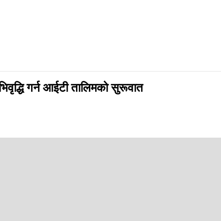
िवृद्धि गर्न आईटी तालिमको सुरूवात
app
ाक्षरता तथा कार्यस्थल तत्परता अभिवृद्धि गर्ने उद्देश्यले सम्झौता पत्र (एमओय
को यस साझेदारीमा, नगरपालिकाले सहभागी छनोट र स्थानीय समन्वयमा सहयोग गर्नेछ भ
ो युवाशक्ति नै हाम्रो भविष्य हो। आईटीसँग जोडेर युवालाई रोजगारीमुखी बनाउँदै अ