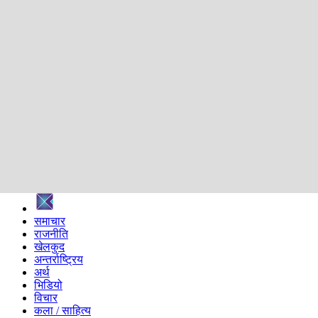
शिक्षा
स्वास्थ्य
अन्तर्वार्ता
मनोरञ्जन
प्रविधि
निर्वाचन विशेष
सम्पादकीय
समाज
ब्लग
अन्य
प्रदेश
समाचार
राजनीति
खेलकुद
अन्तर्राष्ट्रिय
अर्थ
भिडियो
विचार
कला / साहित्य