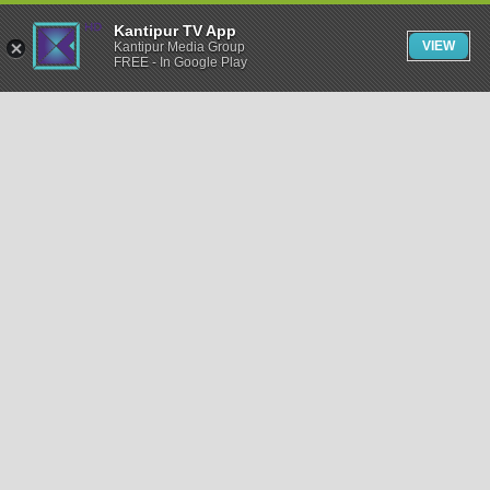
Kantipur TV App
VIEW
Kantipur Media Group
FREE - In Google Play
समाचार
राजनीति
खेलकुद
अन्तर्राष्ट्रिय
अर्थ
भिडियो
विचार
कला / साहित्य
अन्य