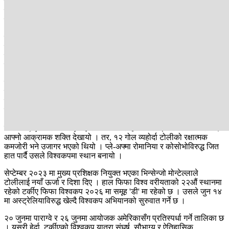
पहिलो खेलमा ब्राजिलसँग २-१ ले पराजित भए पनि कोस्टारिकासँग १-१ को
बराबरी र निर्णायक खेलमा चीनलाई ३-० ले पराजित गर्दै अन्तिम १६ मा प्रवेश
गरेको थियो ।
सह-आयोजक जापानविरुद्ध उमित दाभालाको उत्कृष्ट हेडर गोलको मद्दतले
उसलाई क्वार्टरफाइनलमा प्रवेश गराएको थियो । क्वार्टरफाइनलमा
सेनेगलविरुद्धको खेल अत्यन्त रोमाञ्चक रह्याे । अतिरिक्त समयमा इल्हान
मान्सिजले गरेको 'गोल्डेन गोलनै खेलको एकमात्र निर्णायक गोल बन्यो ।
जसले टर्कीएलाई सेमिफाइनलसम्म पुर्‍यायो । सेमिफाइनलमा ब्राजिलसँग
पराजित भए पनि टर्कीएले दक्षिण कोरियालाई पराजित गरेर तेस्रो स्थान पक्का
गर्यो । २०२६ फिफा विश्वकप छनोटअन्तर्गत समूह चरणमा टर्कीएले स्पेनपछि
दोस्रो स्थान हासिल गरेको थियो ।
चार जित, एक बराबरी र एक हारको नतिजासहित उसले ६ खेलमा १७ गोल गर्दै
आफ्नो आक्रामक शक्ति देखायो । तर, १२ गोल व्यहोर्दा टोलीको रक्षात्मक
कमजोरी भने उजागर भएको थियो । प्ले-अफ्मा रोमानिया र कोसोभोविरुद्ध जित
हात पार्दै उसले विश्वकपमा स्थान बनायो ।
सेप्टेम्बर २०२३ मा मुख्य प्रशिक्षक नियुक्त भएका भिन्सेन्जो मोन्टेल्लाले
टोलीलाई नयाँ ऊर्जा र दिशा दिए । हाल फिफा विश्व वरीयताको २२औं स्थानमा
रहेको टर्कीए फिफा विश्वकप २०२६ मा समूह 'डी' मा रहेको छ । उसले जुन १४
मा अस्ट्रेलियाविरुद्ध खेल्दै विश्वकप अभियानको सुरुवात गर्ने छ ।
२० जुनमा पाराग्वे र २६ जुनमा आयोजक अमेरिकासँग प्रतिस्पर्धा गर्ने तालिका छ
। यसरी हेर्दा, टर्कीएको विश्वकप यात्रा संघर्ष, सौभाग्य र ऐतिहासिक