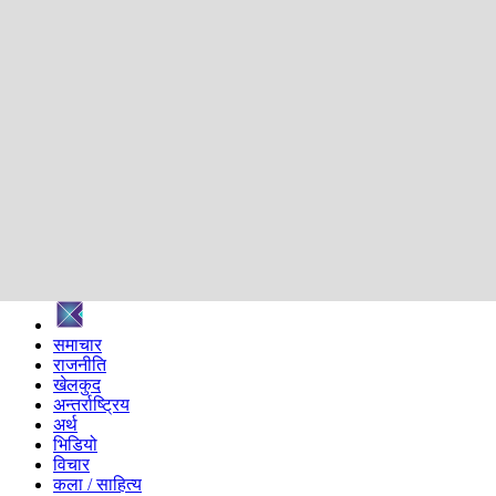
शिक्षा
स्वास्थ्य
अन्तर्वार्ता
मनोरञ्जन
प्रविधि
निर्वाचन विशेष
सम्पादकीय
समाज
ब्लग
अन्य
प्रदेश
समाचार
राजनीति
खेलकुद
अन्तर्राष्ट्रिय
अर्थ
भिडियो
विचार
कला / साहित्य