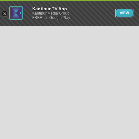
Kantipur TV App
VIEW
Kantipur Media Group
FREE - In Google Play
समाचार
राजनीति
खेलकुद
अन्तर्राष्ट्रिय
अर्थ
भिडियो
विचार
कला / साहित्य
अन्य