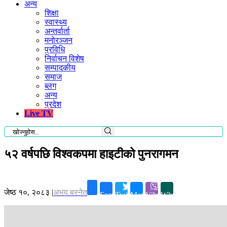
अन्य
शिक्षा
स्वास्थ्य
अन्तर्वार्ता
मनोरञ्जन
प्रविधि
निर्वाचन विशेष
सम्पादकीय
समाज
ब्लग
अन्य
प्रदेश
Live TV
५२ वर्षपछि विश्वकपमा हाइटीको पुनरागमन
जेष्ठ १०, २०८३
|
अभय बस्नेत
Facebook
Twitter
Messenger
Viber
Whatsapp