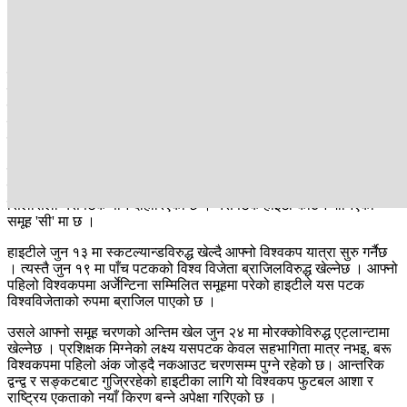
आफ्नो विश्वकपमा ऐतिहासिक पुनरागमन सुनिश्चित गरेको हो। यो जितको महत्व
अझ बढी यसकारण छ कि, सोही दिन हाइटीले आफ्नो स्वतन्त्रता दिवसको
'भर्टिएरेस युद्ध' को वार्षिकोत्सव मनाइरहेको थियो।
यस पटकको टोलीमा प्लेयर्स टु वाचको कमी छैन। सन्डरल्यान्डका फरवार्ड
विल्सन इसिडोर टोलीका मुख्य अस्त्र हुन् । उनीसँगै फिलाडेल्फिया युनियनका
मिडफिल्डर ड्यानली जीन ज्याक, एफसी डलासका लुसियस डीड्सन र टोरन्टो
एफसीका डेरिक एटियन जुनियर जस्ता खेलाडीहरूले टोलीको मेरुदण्ड
सम्हालेका छन्।
फ्रान्सेली प्रशिक्षक सेबास्टियन मिग्नेको नेतृत्वमा हाइटीले आफूलाई रक्षात्मक
रूपमा निकै बलियो बनाएको छ। हाइटीको विश्वकपमा कठिन समूहमा पर्ने
सिलसिला यसपटक पनि दोहोरिएको छ । यसपटक हाइटी कठिन मानिएको
समूह 'सी' मा छ ।
हाइटीले जुन १३ मा स्कटल्यान्डविरुद्ध खेल्दै आफ्नो विश्वकप यात्रा सुरु गर्नैछ
। त्यस्तै जुन १९ मा पाँच पटकको विश्व विजेता ब्राजिलविरुद्ध खेल्नेछ । आफ्नो
पहिलो विश्वकपमा अर्जेन्टिना सम्मिलित समूहमा परेको हाइटीले यस पटक
विश्वविजेताको रुपमा ब्राजिल पाएको छ ।
उसले आफ्नो समूह चरणको अन्तिम खेल जुन २४ मा मोरक्कोविरुद्ध एट्लान्टामा
खेल्नेछ । प्रशिक्षक मिग्नेको लक्ष्य यसपटक केवल सहभागिता मात्र नभइ, बरू
विश्वकपमा पहिलो अंक जोड्दै नकआउट चरणसम्म पुग्ने रहेको छ। आन्तरिक
द्वन्द्व र सङ्कटबाट गुज्रिरहेको हाइटीका लागि यो विश्वकप फुटबल आशा र
राष्ट्रिय एकताको नयाँ किरण बन्ने अपेक्षा गरिएको छ ।