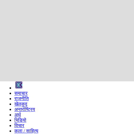
शिक्षा
स्वास्थ्य
अन्तर्वार्ता
मनोरञ्जन
प्रविधि
निर्वाचन विशेष
सम्पादकीय
समाज
ब्लग
अन्य
प्रदेश
समाचार
राजनीति
खेलकुद
अन्तर्राष्ट्रिय
अर्थ
भिडियो
विचार
कला / साहित्य