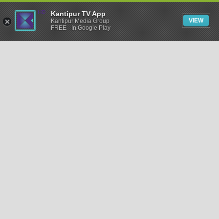
Kantipur TV App
VIEW
Kantipur Media Group
FREE - In Google Play
समाचार
राजनीति
खेलकुद
अन्तर्राष्ट्रिय
अर्थ
भिडियो
विचार
कला / साहित्य
अन्य