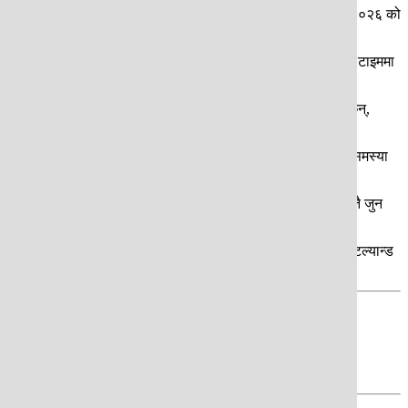
लागेको स्कटल्यान्ड यस पटक आफ्नो कथा पुनर्लेखन गर्न चाहन्छ । सन् २०२६ को
रन टिएर्नी र केनी म्याकलिनले गोल गरेका थिए, जसमा दुई गोल त इन्जुरी टाइममा
न् । मैदानमा टोलीको नेतृत्व लिभरपुलका कप्तान एन्डी रोबर्टसनले गर्नेछन्,
ल गर्ने क्षमता र सेट पिसमा स्कटल्यान्डको बलियो पकड विपक्षीका लागि समस्या
पहिलो खेल जुन १४ मा हाइटीविरुद्ध बोस्टन स्टेडियममा खेल्नेछ । त्यस्तै जुन
्षको प्रतीक्षा, कयौं पिँढीको सपना र समूह चरण पार गर्ने अवसर । स्कटल्यान्ड