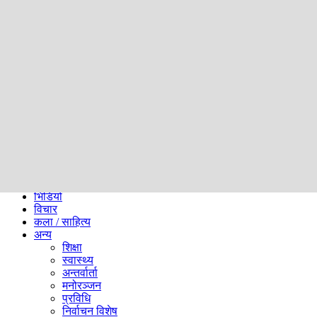
समाज
ब्लग
अन्य
प्रदेश
समाचार
राजनीति
खेलकुद
अन्तर्राष्ट्रिय
अर्थ
भिडियो
विचार
कला / साहित्य
अन्य
शिक्षा
स्वास्थ्य
अन्तर्वार्ता
मनोरञ्जन
प्रविधि
निर्वाचन विशेष