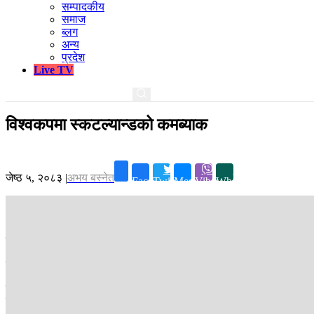
सम्पादकीय
समाज
ब्लग
अन्य
प्रदेश
Live TV
विश्वकपमा स्कटल्यान्डको कमब्याक
जेष्ठ ५, २०८३
|
अभय बस्नेत
Facebook
Twitter
Messenger
Viber
Whatsapp
काठमाडौं ।
२८ वर्ष लामो प्रतीक्षा र कयौं पटकको असफलतापछि स्कटल्यान्डका 
सन् १९९८ पछि पहिलो पटक विश्वकपमा छनोट भएको 'टार्टन आर्मी' यसपटक इतिहास र
फुटबलको इतिहासमा स्कटल्यानड एउटा यस्तो नाम हो, जसले विश्वकपमा थुप्रै सम
मा प्रतियोगिताभरी अपराजित रहेर पनि समूह चरणबाट बाहिरिनु, स्कटल्यान्डको