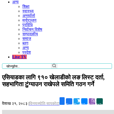
अन्य
शिक्षा
स्वास्थ्य
अन्तर्वार्ता
मनोरञ्जन
प्रविधि
निर्वाचन विशेष
सम्पादकीय
समाज
ब्लग
अन्य
प्रदेश
Live TV
एसियाडका लागि ९१० खेलाडीको लङ लिस्ट दर्ता,
सहभागिता टुंग्याउन राखेपले समिति गठन गर्ने
वैशाख २१, २०८३
|
विनयज्योति सापकोटा
Facebook
Twitter
Messenger
Viber
Whatsapp