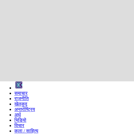
शिक्षा
स्वास्थ्य
अन्तर्वार्ता
मनोरञ्जन
प्रविधि
निर्वाचन विशेष
सम्पादकीय
समाज
ब्लग
अन्य
प्रदेश
समाचार
राजनीति
खेलकुद
अन्तर्राष्ट्रिय
अर्थ
भिडियो
विचार
कला / साहित्य