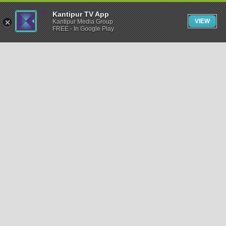
Kantipur TV App
VIEW
Kantipur Media Group
FREE - In Google Play
समाचार
राजनीति
खेलकुद
अन्तर्राष्ट्रिय
अर्थ
भिडियो
विचार
कला / साहित्य
अन्य