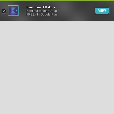
Kantipur TV App
VIEW
Kantipur Media Group
FREE - In Google Play
समाचार
राजनीति
खेलकुद
अन्तर्राष्ट्रिय
अर्थ
भिडियो
विचार
कला / साहित्य
अन्य