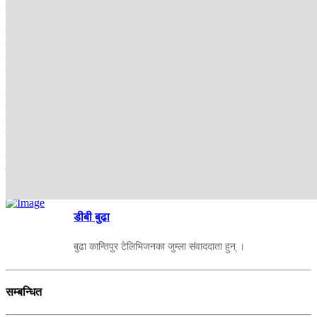
निर्माण सुरू भएको प्याराफिटको काम बजेट अभावले अलपत्र परेको हो ।
यो योजनाका लागि पहिलो वर्ष कर्णाली प्रदेश सरकारले २० लाख पठाएको
देखिन्छ । दोस्रो वर्ष २५ लाख रूपैयाँ आएर प्याराफिटलगायतको काम भएको
थियो । कुल लागत स्टमेट एक करोड ९० लाख रूपैयाँ रहे पनि पछिल्ला वर्षमा
बजेट विनियोजन नहुँदा प्याराफिट निर्माण रोकिएको हो ।
विश्व कीर्तिमानी धावक हरिबहादुर रोकाया, चर्चित धाविका सुनमाया बुढाको
नामले चिनिने जुम्लामा खेलपूर्वाधारहरू वर्षौदेखि अलपत्र पर्नु दुःखद छ ।
नियमित अभ्यास गर्ने ठाउँसमेत नहुँदा एथ्लेटिक्स खेलाडीहरू घामपानी नभनेर
डाँडापाखामा दौडिनु पर्ने बाध्यता छ ।
जिल्लामा नियमित अभ्यास गर्ने र आयोजना गर्ने खेलपूर्वाधार नहुँदा खेलाडीहरू
खुम्चिनुपर्ने अवस्था आएकोमा खेलाडी निराश छन् ।
डीबी बुढा
बुढा कान्तिपुर टेलिभिजनका जुम्ला संवाददाता हुन् ।
सम्बन्धित