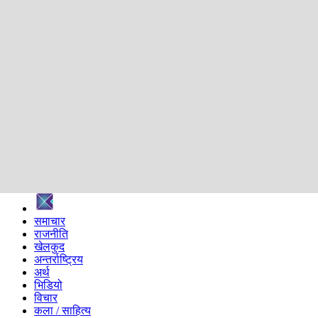
शिक्षा
स्वास्थ्य
अन्तर्वार्ता
मनोरञ्जन
प्रविधि
निर्वाचन विशेष
सम्पादकीय
समाज
ब्लग
अन्य
प्रदेश
समाचार
राजनीति
खेलकुद
अन्तर्राष्ट्रिय
अर्थ
भिडियो
विचार
कला / साहित्य